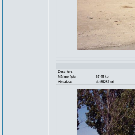
Descriere:
Mărime fişier:
67.45 kb
Vizualizat:
de 55287 ori