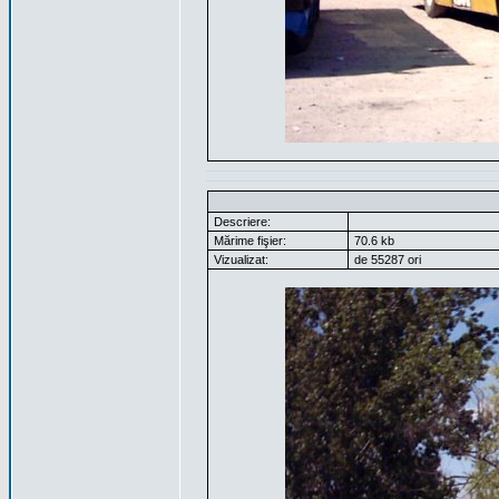
Descriere:
Mărime fişier:
70.6 kb
Vizualizat:
de 55287 ori