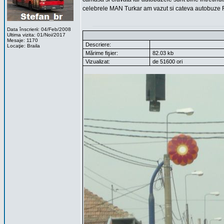
celebrele MAN Turkar am vazut si cateva autobuze 
Data înscrierii: 04/Feb/2008
Ultima vizita: 01/Noi/2017
Mesaje: 1170
Descriere:
Locaţie: Braila
Mărime fişier:
82.03 kb
Vizualizat:
de 51600 ori