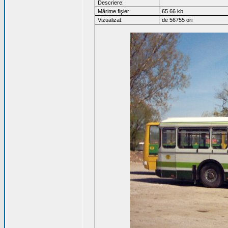
Descriere:
Mărime fişier:
65.66 kb
Vizualizat:
de 56755 ori