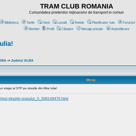
TRAM CLUB ROMANIA
Comunitatea prietenilor mijloacelor de transport in comun
Biblioteca
Tarife
Harti
Locatii
Retele
Planificator rute
Forumul 
Membri
Profil
Căutare
Mesaje private
Autentificare
ulia!
ANIA
->
Judetul ALBA
Mesaj
z etajat al STP pe strazile din Alba Iulia!
-Primul-strazile-orasului_0_508149476.html