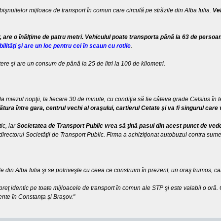
şnuitelor mijloace de transport în comun care circulă pe străzile din Alba Iulia.
Veh
 are o înălţime de patru metri. Vehiculul poate transporta până la 63 de persoa
ităţi şi are un loc pentru cei în scaun cu rotile
.
ere şi are un consum de până la 25 de litri la 100 de kilometri.
la miezul nopţii, la fiecare 30 de minute, cu condiţia să fie câteva grade Celsius în
egătura între gara, centrul vechi al oraşului, cartierul Cetate şi va fi singurul car
ic, iar
Societatea de Transport Public vrea să ţină pasul din acest punct de ved
, directorul Societăţii de Transport Public. Firma a achiziţionat autobuzul contra su
e din Alba Iulia şi se potriveşte cu ceea ce construim în prezent, un oraş frumos, car
 preţ identic pe toate mijloacele de transport în comun ale STP şi este valabil o oră
tente în Constanţa şi Braşov."