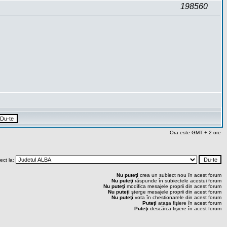
198560
Ora este GMT + 2 ore
rect la:
Nu puteţi
crea un subiect nou în acest forum
Nu puteţi
răspunde în subiectele acestui forum
Nu puteţi
modifica mesajele proprii din acest forum
Nu puteţi
şterge mesajele proprii din acest forum
Nu puteţi
vota în chestionarele din acest forum
Puteţi
ataşa fişiere în acest forum
Puteţi
descărca fişiere în acest forum