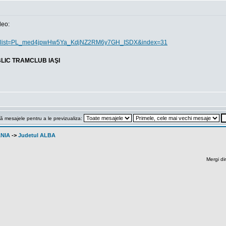
deo:
M&list=PL_med4jpwHw5Ya_KdjNZ2RM6y7GH_ISDX&index=31
LIC TRAMCLUB IAŞI
ă mesajele pentru a le previzualiza:
ANIA
->
Judetul ALBA
Mergi di