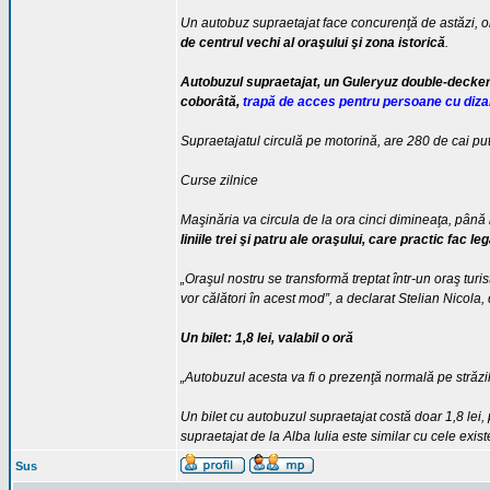
Un autobuz supraetajat face concurenţă de astăzi, obi
de centrul vechi al oraşului şi zona istorică
.
Autobuzul supraetajat, un Guleryuz double-decker,
coborâtă,
trapă de acces pentru persoane cu dizabil
Supraetajatul circulă pe motorină, are 280 de cai put
Curse zilnice
Maşinăria va circula de la ora cinci dimineaţa, până 
liniile trei şi patru ale oraşului, care practic fac l
„Oraşul nostru se transformă treptat într-un oraş turist
vor călători în acest mod”, a declarat Stelian Nicola
Un bilet: 1,8 lei, valabil o oră
„Autobuzul acesta va fi o prezenţă normală pe străzil
Un bilet cu autobuzul supraetajat costă doar 1,8 lei,
supraetajat de la Alba Iulia este similar cu cele exis
Sus