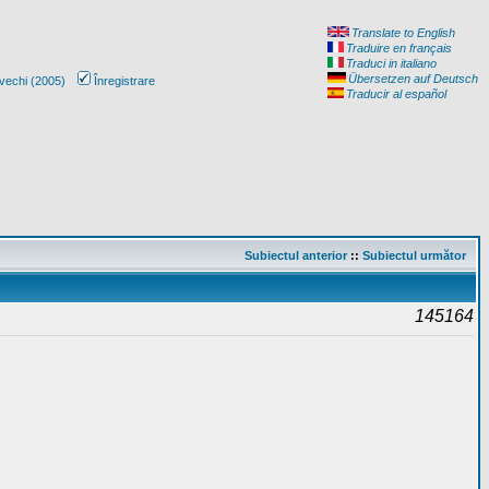
Translate to English
Traduire en français
Traduci in italiano
Übersetzen auf Deutsch
vechi (2005)
Înregistrare
Traducir al español
Subiectul anterior
::
Subiectul următor
145164