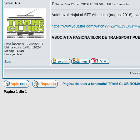
Silviu T-S
Trimis: Vin 25 Ian 2019 16:29:58
Titlul subiectului:
Autobuzul etajat al STP Alba Iulia (august 2018) - vi
https://www.youtube.com/watch?v=ZwmEZvEW1f
_________________
ASOCIAŢIA PASIONAŢILOR DE TRANSPORT PUB
Data înscrierii: 03/Noi/2007
Ultima vizita: 14/Iun/2024
Mesaje: 1345
Locaţie: Iasi
Sus
Afişeaz
Pagina de start a forumului TRAM CLUB ROM
Pagina
1
din
1