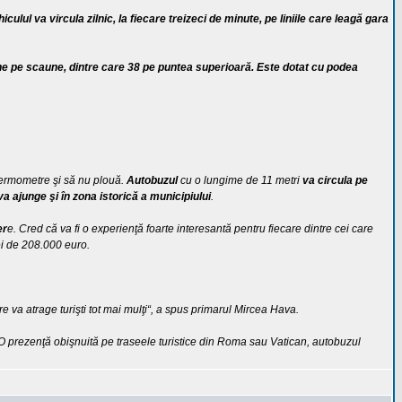
iculul va vircula zilnic, la fiecare treizeci de minute, pe liniile care leagă gara
ne pe scaune, dintre care 38 pe puntea superioară. Este dotat cu podea
 termometre şi să nu plouă.
Autobuzul
cu o lungime de 11 metri
va circula pe
e va ajunge şi în zona istorică a municipiului
.
er
e. Cred că va fi o experienţă foarte interesantă pentru fiecare dintre cei care
mei de 208.000 euro.
e va atrage turişti tot mai mulţi“, a spus primarul Mircea Hava.
. O prezenţă obişnuită pe traseele turistice din Roma sau Vatican, autobuzul