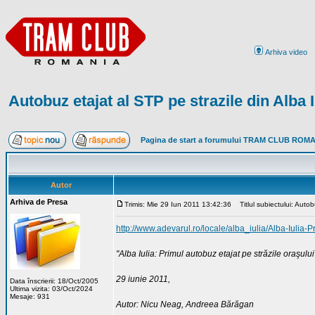
Arhiva video
Autobuz etajat al STP pe strazile din Alba I
Pagina de start a forumului TRAM CLUB ROM
Autor
Arhiva de Presa
Trimis: Mie 29 Iun 2011 13:42:36
Titlul subiectului: Autobu
http://www.adevarul.ro/locale/alba_iulia/Alba-Iulia
"Alba Iulia: Primul autobuz etajat pe străzile oraşului
29 iunie 2011,
Data înscrierii: 18/Oct/2005
Ultima vizita: 03/Oct/2024
Mesaje: 931
Autor: Nicu Neag, Andreea Bărăgan