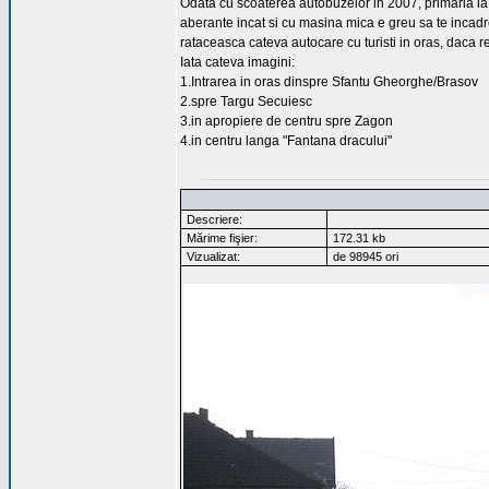
Odata cu scoaterea autobuzelor in 2007, primaria ia mod
aberante incat si cu masina mica e greu sa te incadre
rataceasca cateva autocare cu turisti in oras, daca r
Iata cateva imagini:
1.Intrarea in oras dinspre Sfantu Gheorghe/Brasov
2.spre Targu Secuiesc
3.in apropiere de centru spre Zagon
4.in centru langa "Fantana dracului"
Descriere:
Mărime fişier:
172.31 kb
Vizualizat:
de 98945 ori