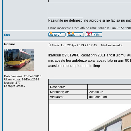
_________________
Pasiunile ne definesc, ne apropie si ne fac sa nu i
Ultima modificare efectuată de către trollino la Lun 22 Apr 20
Sus
trollino
Trimis: Lun 22 Apr 2013 21:17:45
Titlul subiectului:
Ikarusul
CV 01WFU
, casat prin 2011 a fost ultimul
mic aceste trei autobuze abia faceau fata in anii '90 la
aceste autobuze pierdute in timp.
Data înscrierii: 20/Feb/2010
Ultima vizita: 28/Dec/2018
Mesaje: 277
Locaţie: Brasov
Descriere:
Mărime fişier:
203.68 kb
Vizualizat:
de 98940 ori