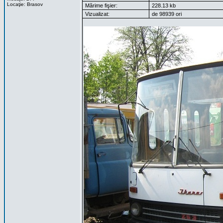
Locaţie: Brasov
Mărime fişier:
228.13 kb
Vizualizat:
de 98939 ori