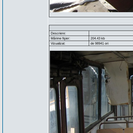
Descriere:
Mărime fişier:
204.43 kb
Vizualizat:
de 98941 ori