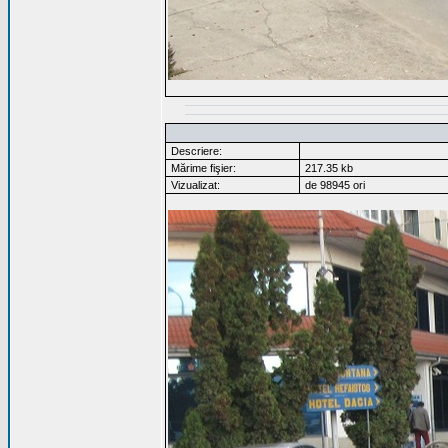
Descriere:
Mărime fişier:
217.35 kb
Vizualizat:
de 98945 ori