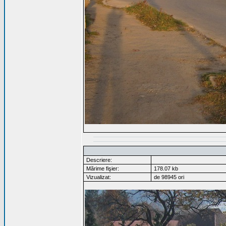
Descriere:
Mărime fişier:
178.07 kb
Vizualizat:
de 98945 ori