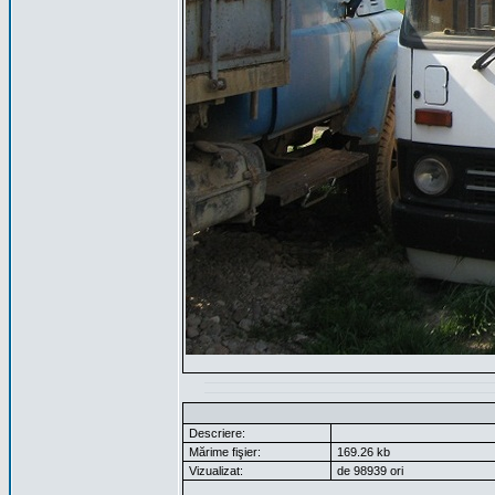
Descriere:
Mărime fişier:
169.26 kb
Vizualizat:
de 98939 ori