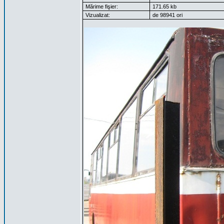
Mărime fişier:
171.65 kb
Vizualizat:
de 98941 ori