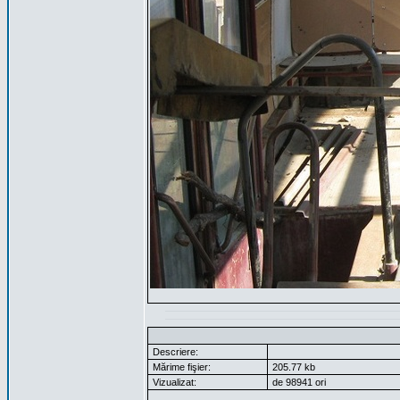
Descriere:
Mărime fişier:
205.77 kb
Vizualizat:
de 98941 ori