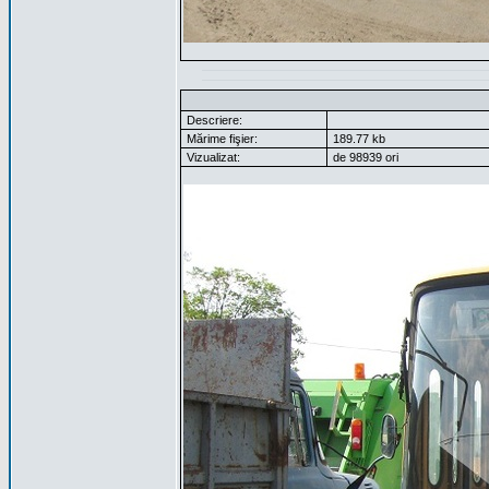
Descriere:
Mărime fişier:
189.77 kb
Vizualizat:
de 98939 ori