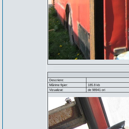
Descriere:
Mărime fişier:
185.8 kb
Vizualizat:
de 98941 ori