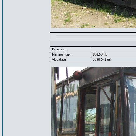
Descriere:
Mărime fişier:
186.58 kb
Vizualizat:
de 98941 ori