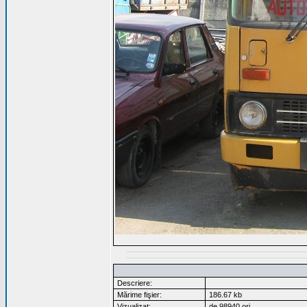
Descriere:
Mărime fişier:
186.67 kb
Vizualizat:
de 98940 ori