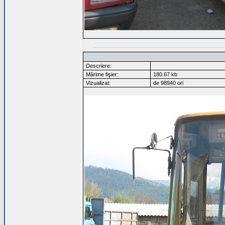
Descriere:
Mărime fişier:
180.67 kb
Vizualizat:
de 98940 ori