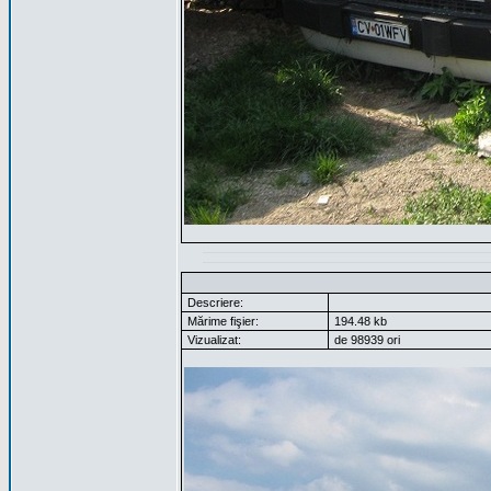
Descriere:
Mărime fişier:
194.48 kb
Vizualizat:
de 98939 ori