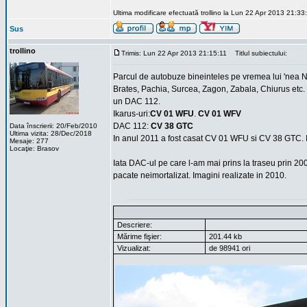
Ultima modificare efectuată trollino la Lun 22 Apr 2013 21:33:2
Sus
trollino
Trimis: Lun 22 Apr 2013 21:15:11
Titlul subiectului:
Parcul de autobuze bineinteles pe vremea lui 'nea N
Brates, Pachia, Surcea, Zagon, Zabala, Chiurus etc. 
un DAC 112.
Ikarus-uri:
CV 01 WFU
.
CV 01 WFV
DAC 112:
CV 38 GTC
Data înscrierii: 20/Feb/2010
Ultima vizita: 28/Dec/2018
In anul 2011 a fost casat CV 01 WFU si CV 38 GTC. Ik
Mesaje: 277
Locaţie: Brasov
Iata DAC-ul pe care l-am mai prins la traseu prin 20
pacate neimortalizat. Imagini realizate in 2010.
Descriere:
Mărime fişier:
201.44 kb
Vizualizat:
de 98941 ori