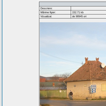
Descriere:
Mărime fişier:
152.71 kb
Vizualizat:
de 98945 ori