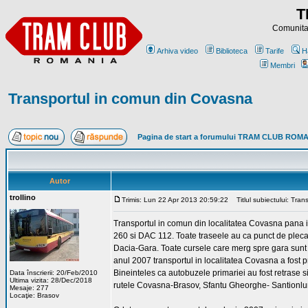
T
Comunitat
Arhiva video
Biblioteca
Tarife
H
Membri
Transportul in comun din Covasna
Pagina de start a forumului TRAM CLUB ROM
Autor
trollino
Trimis: Lun 22 Apr 2013 20:59:22
Titlul subiectului: Tra
Transportul in comun din localitatea Covasna pana i
260 si DAC 112. Toate traseele au ca punct de plecar
Dacia-Gara. Toate cursele care merg spre gara sunt 
anul 2007 transportul in localitatea Covasna a fost p
Bineinteles ca autobuzele primariei au fost retrase si
Data înscrierii: 20/Feb/2010
Ultima vizita: 28/Dec/2018
rutele Covasna-Brasov, Sfantu Gheorghe- Santionlun
Mesaje: 277
Locaţie: Brasov