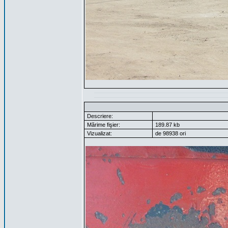
Descriere:
Mărime fişier:
189.87 kb
Vizualizat:
de 98938 ori