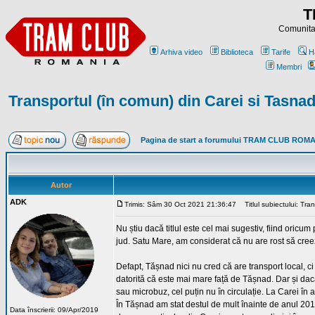
T
Comunitat
Arhiva video
Biblioteca
Tarife
H
Membri
Transportul (în comun) din Carei si Tasna
Pagina de start a forumului TRAM CLUB ROM
Autor
ADK
Trimis: Sâm 30 Oct 2021 21:36:47
Titlul subiectului: Tra
Nu știu dacă titlul este cel mai sugestiv, fiind oricum 
jud. Satu Mare, am considerat că nu are rost să creez
Defapt, Tășnad nici nu cred că are transport local, c
datorită că este mai mare față de Tășnad. Dar și da
sau microbuz, cel puțin nu în circulație. La Carei în
În Tășnad am stat destul de mult înainte de anul 2013
Data înscrierii: 09/Apr/2019