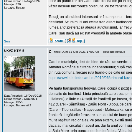
doar un particular din Carei care trecea din joi în p
Ultima vizita: 07/Aug/2026
Mesaje: 829
văzut deseori microbuze obișnuite, ce tot tranzitau o
Locaţie: Buzau
Totuși, un alt subiect interesant ar fi transportul... f
desființat. Acum mulți ani exista tren direct la/dinspre
lumea a tot preferat să aleagă autoturismul, iar frecve
Carei, sau dacă au existat vreodată în ambele orașe
Sus
UKVZ-KTM-5
Trimis: Dum 31 Oct 2021 17:02:08
Titlul subiectului:
Carei e municipiu, deci de bine, de rău, un serviciu
Armatei Române și Strada Independenței; după trasee, 
din ruta comună, fiecare rută luând-o pe câte un sens a
https://www.buletindecarei.ro/2019/06/primarul-kovac
Pe harta transportului feroviar, Carei ocupă o poziție
de stație de frontieră. Linia principală care trece pr
Data înscrierii: 16/Dec/2018
- Halmeu), o linie cu 4 stații de frontieră pe traseu, 
Ultima vizita: 21/Iul/2024
Mesaje: 1355
412 (Carei - Sărmășag - Zalău Nord - Jibou, pe care 
Locaţie: Bucuresti 2
(Carei - Tiborszállás - Nagyecsed - Mátészalka; cu ora
frontieră. Legăturile feroviare sunt destul de bune p
multe legături regionale). Pe plan extern, există d
dacă au mai circulat în acest an, dar la anul vor fi si
la Satu Mare, prin punctul de frontieră de la Valea lu