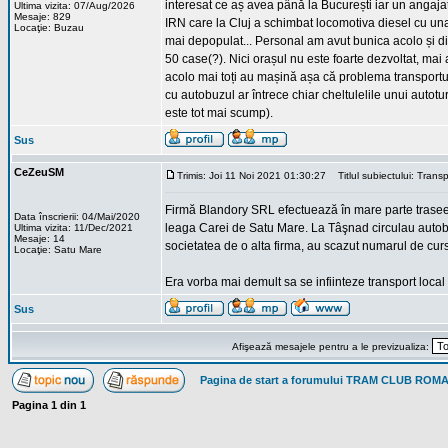
interesat ce aș avea până la București iar un angajat 
Ultima vizita: 07/Aug/2026
Mesaje: 829
IRN care la Cluj a schimbat locomotiva diesel cu una e
Locaţie: Buzau
mai depopulat... Personal am avut bunica acolo și di
50 case(?). Nici orașul nu este foarte dezvoltat, mai a
acolo mai toți au mașină așa că problema transportul
cu autobuzul ar întrece chiar cheltulelile unui autot
este tot mai scump).
Sus
CeZeuSM
Trimis: Joi 11 Noi 2021 01:30:27
Titlul subiectului: Transp
Firmă Blandory SRL efectuează în mare parte trasee 
Data înscrierii: 04/Mai/2020
leaga Carei de Satu Mare. La Tâşnad circulau autobu
Ultima vizita: 11/Dec/2021
Mesaje: 14
societatea de o alta firma, au scazut numarul de cu
Locaţie: Satu Mare
Era vorba mai demult sa se infiinteze transport local
Sus
Afişează mesajele pentru a le previzualiza:
Pagina de start a forumului TRAM CLUB ROM
Pagina
1
din
1