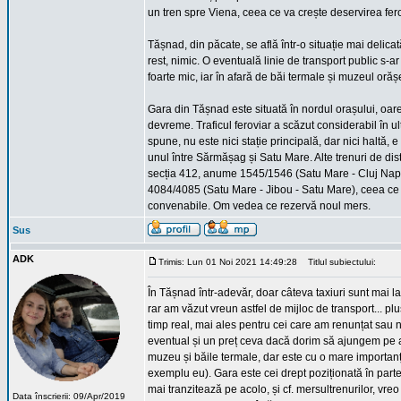
un tren spre Viena, ceea ce va crește deservirea fero
Tășnad, din păcate, se află într-o situație mai delica
rest, nimic. O eventuală linie de transport public s-ar
foarte mic, iar în afară de băi termale și muzeul orăș
Gara din Tășnad este situată în nordul orașului, oare
devreme. Traficul feroviar a scăzut considerabil în ul
spune, nu este nici stație principală, dar nici haltă, e
unul între Sărmășag și Satu Mare. Alte trenuri de dis
secția 412, anume 1545/1546 (Satu Mare - Cluj Napoc
4084/4085 (Satu Mare - Jibou - Satu Mare), ceea ce f
convenabile. Om vedea ce rezervă noul mers.
Sus
ADK
Trimis: Lun 01 Noi 2021 14:49:28
Titlul subiectului:
În Tășnad într-adevăr, doar câteva taxiuri sunt mai 
rar am văzut vreun astfel de mijloc de transport... pl
timp real, mai ales pentru cei care am renunțat sau 
eventual și un preț ceva dacă dorim să ajungem pe a
muzeu și băile termale, dar este cu o mare importanț
exemplu eu). Gara este cei drept poziționată în part
mai tranzitează pe acolo, și cf. mersultrenurilor, v
Data înscrierii: 09/Apr/2019