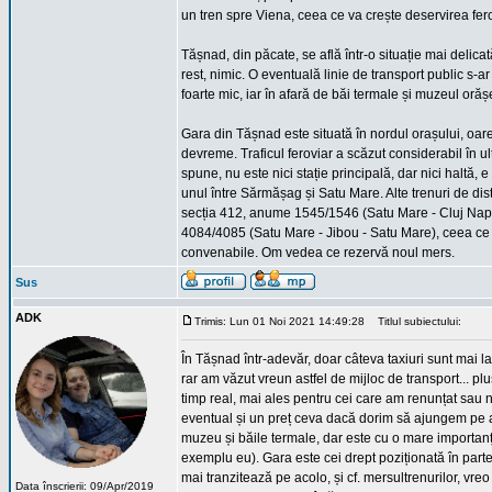
un tren spre Viena, ceea ce va crește deservirea fero
Tășnad, din păcate, se află într-o situație mai delica
rest, nimic. O eventuală linie de transport public s-ar
foarte mic, iar în afară de băi termale și muzeul orăș
Gara din Tășnad este situată în nordul orașului, oare
devreme. Traficul feroviar a scăzut considerabil în ul
spune, nu este nici stație principală, dar nici haltă, e
unul între Sărmășag și Satu Mare. Alte trenuri de dis
secția 412, anume 1545/1546 (Satu Mare - Cluj Napoc
4084/4085 (Satu Mare - Jibou - Satu Mare), ceea ce f
convenabile. Om vedea ce rezervă noul mers.
Sus
ADK
Trimis: Lun 01 Noi 2021 14:49:28
Titlul subiectului:
În Tășnad într-adevăr, doar câteva taxiuri sunt mai 
rar am văzut vreun astfel de mijloc de transport... pl
timp real, mai ales pentru cei care am renunțat sau 
eventual și un preț ceva dacă dorim să ajungem pe a
muzeu și băile termale, dar este cu o mare importanț
exemplu eu). Gara este cei drept poziționată în part
mai tranzitează pe acolo, și cf. mersultrenurilor, v
Data înscrierii: 09/Apr/2019