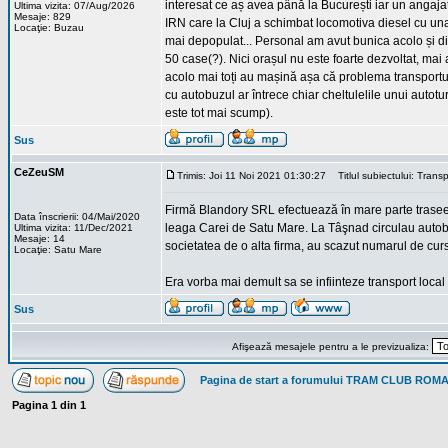
interesat ce aș avea până la București iar un angajat 
Ultima vizita: 07/Aug/2026
Mesaje: 829
IRN care la Cluj a schimbat locomotiva diesel cu una e
Locaţie: Buzau
mai depopulat... Personal am avut bunica acolo și di
50 case(?). Nici orașul nu este foarte dezvoltat, mai a
acolo mai toți au mașină așa că problema transportul
cu autobuzul ar întrece chiar cheltulelile unui autot
este tot mai scump).
Sus
CeZeuSM
Trimis: Joi 11 Noi 2021 01:30:27
Titlul subiectului: Transp
Firmă Blandory SRL efectuează în mare parte trasee 
Data înscrierii: 04/Mai/2020
leaga Carei de Satu Mare. La Tâşnad circulau autobu
Ultima vizita: 11/Dec/2021
Mesaje: 14
societatea de o alta firma, au scazut numarul de cu
Locaţie: Satu Mare
Era vorba mai demult sa se infiinteze transport local
Sus
Afişează mesajele pentru a le previzualiza:
Pagina de start a forumului TRAM CLUB ROM
Pagina
1
din
1