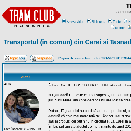
T
Comunitat
Arhiva video
Biblioteca
Tarife
H
Membri
Transportul (în comun) din Carei si Tasna
Pagina de start a forumului TRAM CLUB ROM
Autor
ADK
Trimis: Sâm 30 Oct 2021 21:36:47
Titlul subiectului: Tra
Nu știu dacă titlul este cel mai sugestiv, fiind oricum 
jud. Satu Mare, am considerat că nu are rost să creez
Defapt, Tășnad nici nu cred că are transport local, c
datorită că este mai mare față de Tășnad. Dar și da
sau microbuz, cel puțin nu în circulație. La Carei în
În Tășnad am stat destul de mult înainte de anul 2013
Data înscrierii: 09/Apr/2019