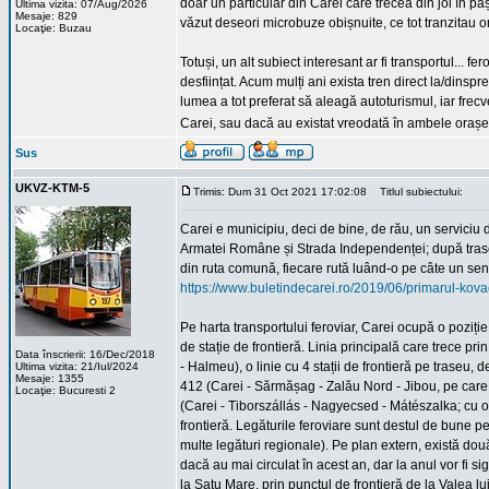
doar un particular din Carei care trecea din joi în p
Ultima vizita: 07/Aug/2026
Mesaje: 829
văzut deseori microbuze obișnuite, ce tot tranzitau o
Locaţie: Buzau
Totuși, un alt subiect interesant ar fi transportul... f
desființat. Acum mulți ani exista tren direct la/dinspre
lumea a tot preferat să aleagă autoturismul, iar frecve
Carei, sau dacă au existat vreodată în ambele orașe
Sus
UKVZ-KTM-5
Trimis: Dum 31 Oct 2021 17:02:08
Titlul subiectului:
Carei e municipiu, deci de bine, de rău, un serviciu
Armatei Române și Strada Independenței; după trasee, 
din ruta comună, fiecare rută luând-o pe câte un sens a
https://www.buletindecarei.ro/2019/06/primarul-kovac
Pe harta transportului feroviar, Carei ocupă o poziție
de stație de frontieră. Linia principală care trece pr
Data înscrierii: 16/Dec/2018
- Halmeu), o linie cu 4 stații de frontieră pe traseu, 
Ultima vizita: 21/Iul/2024
Mesaje: 1355
412 (Carei - Sărmășag - Zalău Nord - Jibou, pe care 
Locaţie: Bucuresti 2
(Carei - Tiborszállás - Nagyecsed - Mátészalka; cu ora
frontieră. Legăturile feroviare sunt destul de bune p
multe legături regionale). Pe plan extern, există d
dacă au mai circulat în acest an, dar la anul vor fi si
la Satu Mare, prin punctul de frontieră de la Valea lu