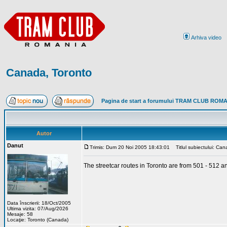
Arhiva video
Canada, Toronto
Pagina de start a forumului TRAM CLUB ROM
Autor
Danut
Trimis: Dum 20 Noi 2005 18:43:01
Titlul subiectului: Can
The streetcar routes in Toronto are from 501 - 512 a
Data înscrierii: 18/Oct/2005
Ultima vizita: 07/Aug/2026
Mesaje: 58
Locaţie: Toronto (Canada)