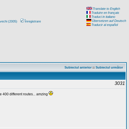
Translate to English
Traduire en français
Traduci in italiano
Übersetzen auf Deutsch
vechi (2005)
Înregistrare
Traducir al español
Subiectul anterior
::
Subiectul următor
3031
e 400 different routes... amzing