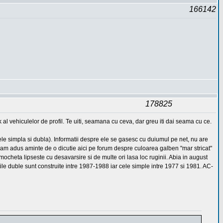
166142
178825
l vehiculelor de profil. Te uiti, seamana cu ceva, dar greu iti dai seama cu ce.
le simpla si dubla). Informatii despre ele se gasesc cu duiumul pe net, nu are
mi-am adus aminte de o dicutie aici pe forum despre culoarea galben "mar stricat"
ocheta lipseste cu desavarsire si de multe ori lasa loc ruginii. Abia in august
e duble sunt construite intre 1987-1988 iar cele simple intre 1977 si 1981. AC-