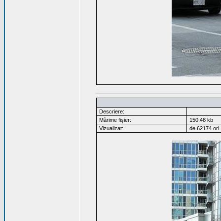
Descriere:
Mărime fişier:
150.48 kb
Vizualizat:
de 62174 ori