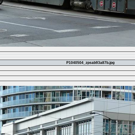
P1040504_zpsab93a87b.jpg