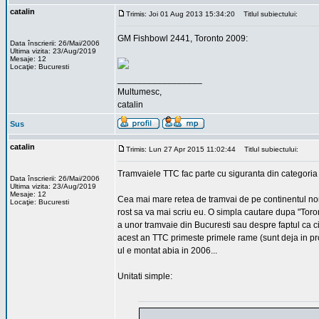
catalin
Trimis: Joi 01 Aug 2013 15:34:20
Titlul subiectului:
GM Fishbowl 2441, Toronto 2009:
Data înscrierii: 26/Mai/2006
Ultima vizita: 23/Aug/2019
Mesaje: 12
Locaţie: Bucuresti
_________________
Multumesc,
catalin
Sus
catalin
Trimis: Lun 27 Apr 2015 11:02:44
Titlul subiectului:
Tramvaiele TTC fac parte cu siguranta din categoria 
Data înscrierii: 26/Mai/2006
Ultima vizita: 23/Aug/2019
Mesaje: 12
Cea mai mare retea de tramvai de pe continentul nord
Locaţie: Bucuresti
rost sa va mai scriu eu. O simpla cautare dupa "Toron
a unor tramvaie din Bucuresti sau despre faptul ca ci
acest an TTC primeste primele rame (sunt deja in pr
ul e montat abia in 2006...
Unitati simple: