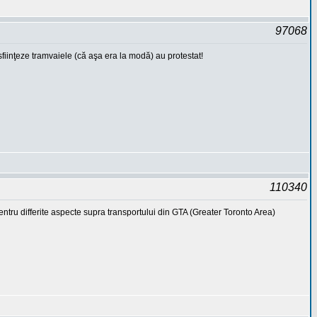
97068
sfiinţeze tramvaiele (că aşa era la modă) au protestat!
110340
ntru differite aspecte supra transportului din GTA (Greater Toronto Area)