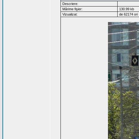
Descriere:
Mărime fişier:
130.99 kb
Vizualizat:
de 62174 ori