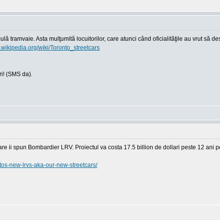
ă tramvaie. Asta mulţumită locuitorilor, care atunci când oficialităţile au vrut să de
n.wikipedia.org/wiki/Toronto_streetcars
i! (SMS da).
e ii spun Bombardier LRV. Proiectul va costa 17.5 billion de dollari peste 12 ani pe
tos-new-lrvs-aka-our-new-streetcars/