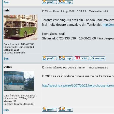
Sus
mrM
Trimis: Dum 17 Aug 2008 10:39:25
Titlul subiectului:
Toronto este singurul oraş din Canada unde mai circul
Mai multe despre tramvaiele din Tornto aici:
http://e
_________________
I love Swiss stuff.
Ştefan tel. 0720.930.536 h 10.00-23.00 Fără beep-ur
Data înscrierii: 18/Iul/2006
Ultima vizita: 26/Dec/2024
Mesaje: 1026
Locaţie: Bucuresti
Sus
Danut
Trimis: Sâm 02 Mai 2009 17:48:54
Titlul subiectului:
In 2011 sa va introduce o noua marca de tramvaie car
http://spacing.ca/wire/2007/06/21/help-choose-toron
Data înscrierii: 18/Oct/2005
Ultima vizita: 07/Aug/2026
Mesaje: 58
Locaţie: Toronto (Canada)
Sus