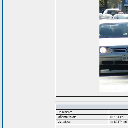
Descriere:
Mărime fişier:
157.61 kb
Vizualizat:
de 62174 ori