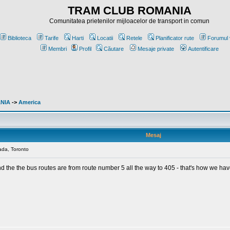
TRAM CLUB ROMANIA
Comunitatea prietenilor mijloacelor de transport in comun
Biblioteca
Tarife
Harti
Locatii
Retele
Planificator rute
Forumul 
Membri
Profil
Căutare
Mesaje private
Autentificare
ANIA
->
America
Mesaj
ada, Toronto
nd the the bus routes are from route number 5 all the way to 405 - that's how we hav