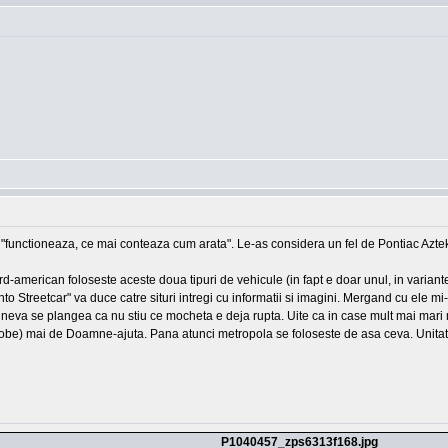
"functioneaza, ce mai conteaza cum arata". Le-as considera un fel de Pontiac Aztek a
-american foloseste aceste doua tipuri de vehicule (in fapt e doar unul, in variante
to Streetcar" va duce catre situri intregi cu informatii si imagini. Mergand cu ele 
neva se plangea ca nu stiu ce mocheta e deja rupta. Uite ca in case mult mai mari m
obe) mai de Doamne-ajuta. Pana atunci metropola se foloseste de asa ceva. Unitatil
P1040457_zps6313f168.jpg