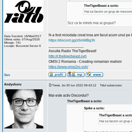
TheTigerBeast a scris:
Hai sa facem un grup de messeng
Scz ca te intreb mai ai grupul?
N-a fost niciodata creat insa am facut acum unul pe 
Data înscrierii: 18/Mai/2017
Ultima vizita: 07/Aug/2026
https://discord.gg/z6mWBg3h
Mesaje: 741
_________________
Locaţie: Bucuresti Sector 6
Asculta Radio TheTigerBeast!
http://r.thetigerbeast.ovh
OMSI 2 Romania - Creating romanian realism
https://www.omsi2ro.ovh/
Sus
Andyshoru
Trimis: Joi 30 Iun 2022 09:43:12
Titlul subiectului:
Mai este activ Discordul?
TheTigerBeast a scris:
Spike a scris:
TheTigerBeast a scri
Hai sa facem un grup 