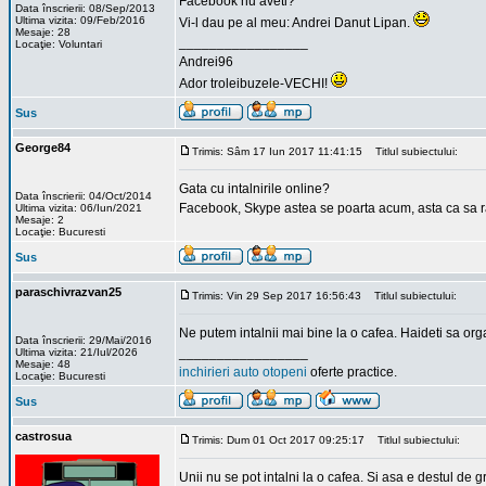
Facebook nu aveti?
Data înscrierii: 08/Sep/2013
Ultima vizita: 09/Feb/2016
Vi-l dau pe al meu: Andrei Danut Lipan.
Mesaje: 28
_________________
Locaţie: Voluntari
Andrei96
Ador troleibuzele-VECHI!
Sus
George84
Trimis: Sâm 17 Iun 2017 11:41:15
Titlul subiectului:
Gata cu intalnirile online?
Data înscrierii: 04/Oct/2014
Facebook, Skype astea se poarta acum, asta ca sa ra
Ultima vizita: 06/Iun/2021
Mesaje: 2
Locaţie: Bucuresti
Sus
paraschivrazvan25
Trimis: Vin 29 Sep 2017 16:56:43
Titlul subiectului:
Ne putem intalnii mai bine la o cafea. Haideti sa or
Data înscrierii: 29/Mai/2016
_________________
Ultima vizita: 21/Iul/2026
Mesaje: 48
inchirieri auto otopeni
oferte practice.
Locaţie: Bucuresti
Sus
castrosua
Trimis: Dum 01 Oct 2017 09:25:17
Titlul subiectului:
Unii nu se pot intalni la o cafea. Si asa e destul de g