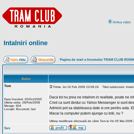
Arhiva video
Intalniri online
Pagina de start a forumului TRAM CLUB ROM
Autor
Tom
Trimis: Joi 16 Feb 2006 23:09:24
Titlul subiectului: Intalni
Daca tot nu prea ne intalnim in realitate, poate ne in
Data înscrierii: 20/Oct/2005
Cred ca sunt destui cu Yahoo Messenger si sunt de
Ultima vizita: 28/Feb/2008
Mesaje: 604
Adminii pot sa stabileasca date si ore pentru asta. ID-u
Locaţie: Bucuresti; Iasi
Macar la computer putem ajunge cu totii, nu ?
Ultima modificare efectuată de către Tom la Vin 05 Mai 2006 2
Sus