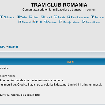
TRAM CLUB ROMANIA
Comunitatea prietenilor mijloacelor de transport in comun
Biblioteca
Tarife
Harti
Locatii
Retele
Planificator rute
Forumul 
Membri
Profil
Căutare
Mesaje private
Autentificare
ANIA
->
Intalniri
Mesaj
ri online
talnim online.
stule de discutat despre pasiunea noastra comuna.
l meu il au. Cred ca il au si pe al celorlalti, daca nu, trimiteti-li-l printr-un mesaj.
2:45:09, modificat de 1 dată în total