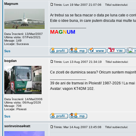
Magnum
Trimis: Lun 19 Mar 2007 21:07:06
Titlul subiectului:
Ar trebui sa se faca macar o data pe luna cate o co
Este o idee buna, in care putem discuta mai multe luc
_________________
MA
G
N
UM
Data înscrierii: 13/Mar/2007
Ultima vizita: 07/Feb/2021
Mesaje: 149
Locaţie: Suceava
Sus
bogdan
Trimis: Lun 13 Aug 2007 21:34:19
Titlul subiectului:
Ce ziceti de duminica seara? Oricum suntem majorit
_________________
39 de ani de tramvai in Ploiesti! 1987-2026 ! La mai
Avatar: vagon KT4DM 102.
Data înscrierii: 14/Mai/2006
Ultima vizita: 06/Aug/2026
Mesaje: 706
Locaţie: Ploiesti
Sus
sorinvoinea4ratt
Trimis: Mar 14 Aug 2007 13:45:08
Titlul subiectului: