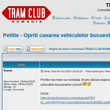
T
Comunitat
Arhiva video
Biblioteca
Tarife
H
Membri
Petitie - Opriti casarea vehiculelor bucues
Pagina de start a forumului TRAM CLUB ROM
Autor
Scania
Trimis: Dum 04 Oct 2020 16:03:19
Titlul subiectului: Peti
Prostie mai mare ca niciodata. M-am uitat pe pagina 
Data înscrierii: 18/Sep/2020
Ultima vizita: 26/Dec/2020
vehiculele bucurestene unice!!!
Mesaje: 31
Locaţie: Bucuresti
Sursa:
https://www.facebook.com/InitiativaMTB/?
hc_ref=ARQThYIe7cDee3kBr0t3eJpK9JBOB5LsvM