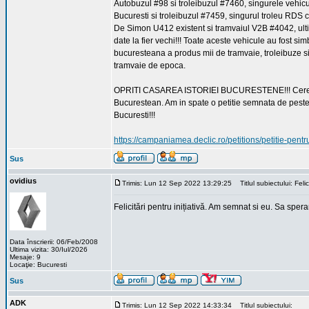
Autobuzul #98 si troleibuzul #7460, singurele vehic
Bucuresti si troleibuzul #7459, singurul troleu RDS 
De Simon U412 existent si tramvaiul V2B #4042, ultim
date la fier vechi!!! Toate aceste vehicule au fost si
bucuresteana a produs mii de tramvaie, troleibuze s
tramvaie de epoca.
OPRITI CASAREA ISTORIEI BUCURESTENE!!! Cerem sco
Bucurestean. Am in spate o petitie semnata de peste 
Bucuresti!!!
https://campaniamea.declic.ro/petitions/petitie-pent
Sus
ovidius
Trimis: Lun 12 Sep 2022 13:29:25
Titlul subiectului: Felici
Felicitări pentru inițiativă. Am semnat si eu. Sa spe
Data înscrierii: 06/Feb/2008
Ultima vizita: 30/Iul/2026
Mesaje: 9
Locaţie: Bucuresti
Sus
ADK
Trimis: Lun 12 Sep 2022 14:33:34
Titlul subiectului: