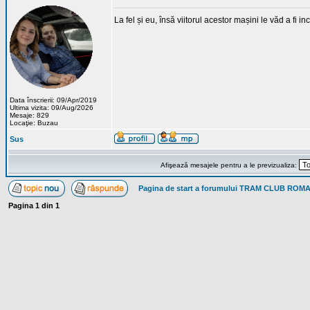
La fel și eu, însă viitorul acestor mașini le văd a fi 
Data înscrierii: 09/Apr/2019
Ultima vizita: 09/Aug/2026
Mesaje: 829
Locaţie: Buzau
Sus
Afişează mesajele pentru a le previzualiza:
Pagina de start a forumului TRAM CLUB ROM
Pagina
1
din
1