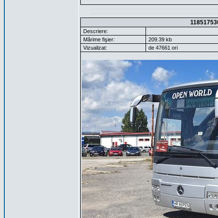
11851753
Descriere:
Mărime fişier:
209.39 kb
Vizualizat:
de 47661 ori