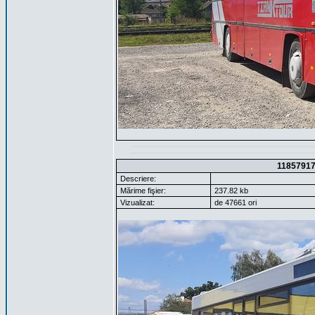
1185791
Descriere:
Mărime fişier:
237.82 kb
Vizualizat:
de 47661 ori