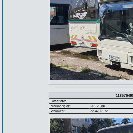
11857649
Descriere:
Mărime fişier:
261.25 kb
Vizualizat:
de 47661 ori