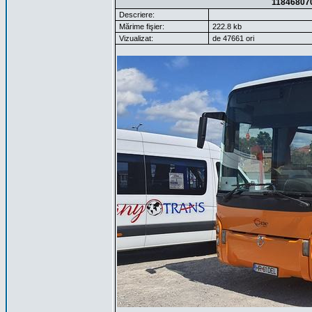
11846807
Descriere:
Mărime fişier:
222.8 kb
Vizualizat:
de 47661 ori