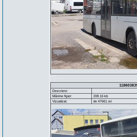
11860383
Descriere:
Mărime fişier:
208.16 kb
Vizualizat:
de 47661 ori