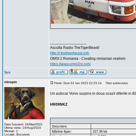
_________________
Asculta Radio TheTigerBeast!
http://r.thetigerbeast.ovh
OMSI 2 Romania - Creating romanian realism
https://www.omsi2ro.ovh/
Sus
nitropin
Trimis: Dum 01 Ian 2023 22:25:14
Titlul subiectului:
Un autocar Volvo surpins in doua ocazii diferite in B
HR09NKZ
Data înscrierii: 24/Mai/2022
Descriere:
Ultima vizita: 14/Aug/2024
Mesaje: 1
Mărime fişier:
157.39 kb
Locaţie: Bucuresti