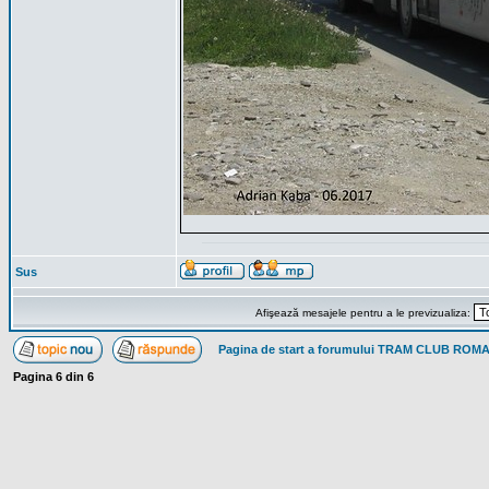
Sus
Afişează mesajele pentru a le previzualiza:
Pagina de start a forumului TRAM CLUB ROM
Pagina
6
din
6