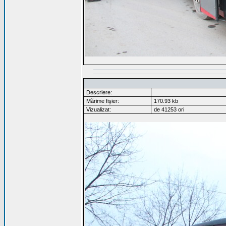
Descriere:
Mărime fişier:
170.93 kb
Vizualizat:
de 41253 ori