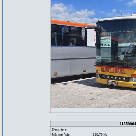
1185996
Descriere:
Mărime fişier:
280.76 kb