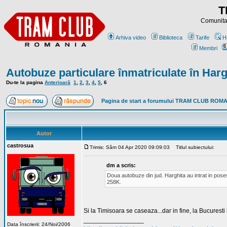
T
Comunitat
Arhiva video
Biblioteca
Tarife
H
Membri
Autobuze particulare înmatriculate în Harg
Du-te la pagina
Anterioară
1
,
2
,
3
,
4
,
5
,
6
Pagina de start a forumului TRAM CLUB ROM
Autor
castrosua
Trimis: Sâm 04 Apr 2020 09:09:03
Titlul subiectului:
dm a scris:
Doua autobuze din jud. Harghita au intrat in pose
258K.
Si la Timisoara se caseaza...dar in fine, la Bucuresti la
_________________
Data înscrierii: 24/Noi/2006