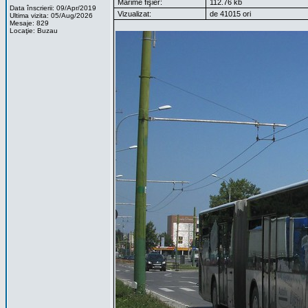
Mărime fişier:
112.76 kb
Data înscrierii: 09/Apr/2019
Vizualizat:
de 41015 ori
Ultima vizita: 05/Aug/2026
Mesaje: 829
Locaţie: Buzau