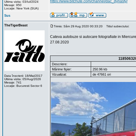
https://www.bitchute.com/channel/dac_dynasty/
Ultima vizita: 03/Iul/2024
Mesaje: 950
Locaţie: New York (SUA)
Sus
TheTigerBeast
Trimis: Sâm 29 Aug 2020 00:33:20
Titlul subiectului:
Cateva autobuze si autocare fotografiate in Miercur
27.08.2020
11850632
Descriere:
Mărime fişier:
250.96 kb
Vizualizat:
de 47661 ori
Data înscrierii: 18/Mai/2017
Ultima vizita: 05/Aug/2026
Mesaje: 741
Locaţie: Bucuresti Sector 6