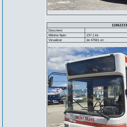
1186223
Descriere:
Mărime fişier:
237.1 kb
Vizualizat:
de 47661 ori