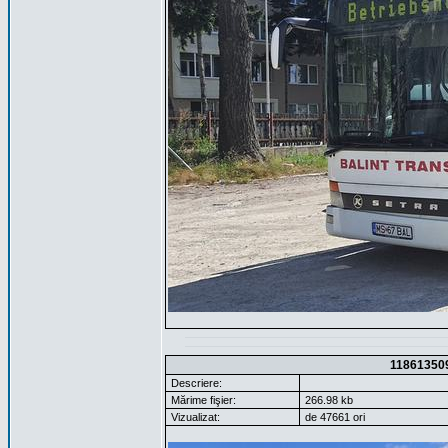
11861350
Descriere:
Mărime fişier:
266.98 kb
Vizualizat:
de 47661 ori