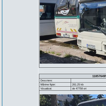
11857649
Descriere:
Mărime fişier:
261.25 kb
Vizualizat:
de 47758 ori