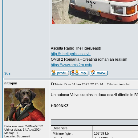
_________________
Asculta Radio TheTigerBeast!
http://r.thetigerbeast.ovh
OMSI 2 Romania - Creating romanian realism
https://www.omsi2ro.ovh/
Sus
nitropin
Trimis: Dum 01 Ian 2023 22:25:14
Titlul subiectului:
Un autocar Volvo surpins in doua ocazii diferite in B
HR09NKZ
Data înscrierii: 24/Mai/2022
Descriere:
Ultima vizita: 14/Aug/2024
Mesaje: 1
Mărime fişier:
157.39 kb
Locaţie: Bucuresti