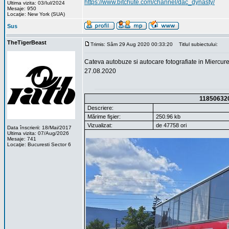
https://www.bitchute.com/channel/dac_dynasty/
Ultima vizita: 03/Iul/2024
Mesaje: 950
Locaţie: New York (SUA)
Sus
TheTigerBeast
Trimis: Sâm 29 Aug 2020 00:33:20
Titlul subiectului:
Cateva autobuze si autocare fotografiate in Miercur
27.08.2020
11850632
Descriere:
Mărime fişier:
250.96 kb
Vizualizat:
de 47758 ori
Data înscrierii: 18/Mai/2017
Ultima vizita: 07/Aug/2026
Mesaje: 741
Locaţie: Bucuresti Sector 6