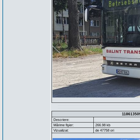
11861350
Descriere:
Mărime fişier:
266.98 kb
Vizualizat:
de 47758 ori