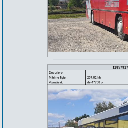
1185791
Descriere:
Mărime fişier:
237.82 kb
Vizualizat:
de 47758 ori