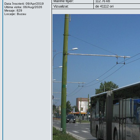
Mărime fişier:
112.76 kb
Data înscrierii: 09/Apr/2019
Vizualizat:
de 41112 ori
Ultima vizita: 06/Aug/2026
Mesaje: 829
Locaţie: Buzau