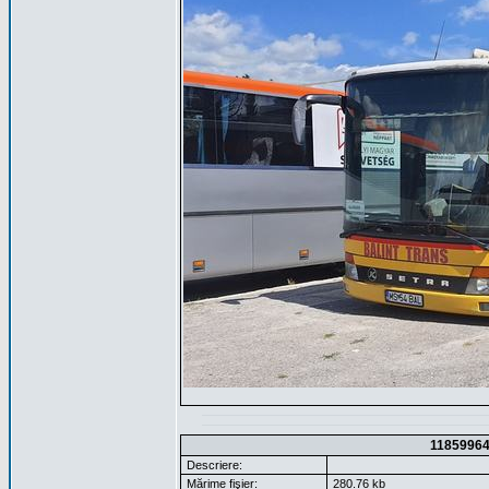
1185996
Descriere:
Mărime fişier:
280.76 kb