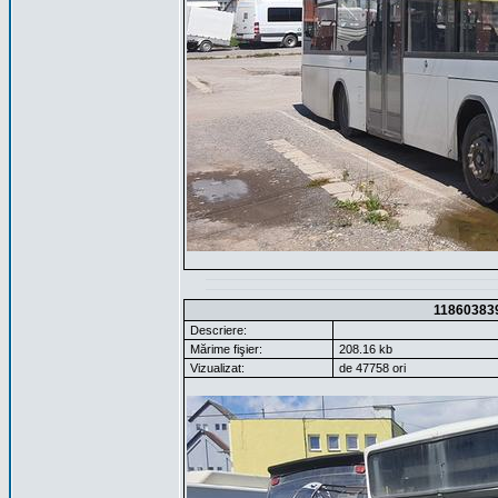
11860383
Descriere:
Mărime fişier:
208.16 kb
Vizualizat:
de 47758 ori