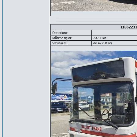
1186223
Descriere:
Mărime fişier:
237.1 kb
Vizualizat:
de 47758 ori