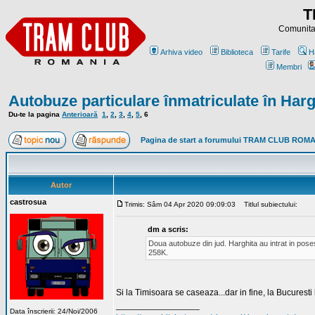
T
Comunitat
Arhiva video
Biblioteca
Tarife
H
Membri
Autobuze particulare înmatriculate în Harg
Du-te la pagina
Anterioară
1
,
2
,
3
,
4
,
5
,
6
Pagina de start a forumului TRAM CLUB ROM
Autor
castrosua
Trimis: Sâm 04 Apr 2020 09:09:03
Titlul subiectului:
dm a scris:
Doua autobuze din jud. Harghita au intrat in pose
258K.
Si la Timisoara se caseaza...dar in fine, la Bucuresti la
_________________
Data înscrierii: 24/Noi/2006