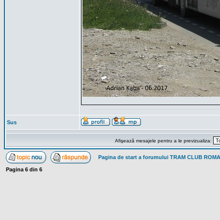
Sus
Afişează mesajele pentru a le previzualiza:
Pagina de start a forumului TRAM CLUB ROM
Pagina
6
din
6