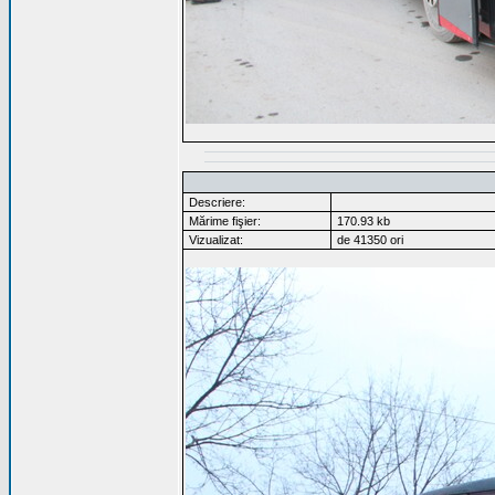
Descriere:
Mărime fişier:
170.93 kb
Vizualizat:
de 41350 ori