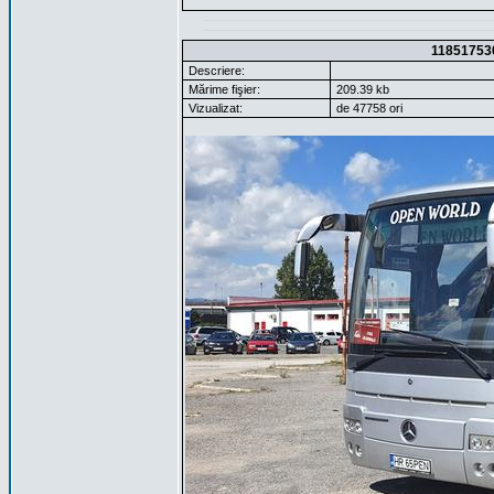
11851753
Descriere:
Mărime fişier:
209.39 kb
Vizualizat:
de 47758 ori