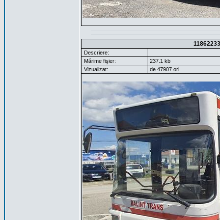
1186223
Descriere:
Mărime fişier:
237.1 kb
Vizualizat:
de 47907 ori