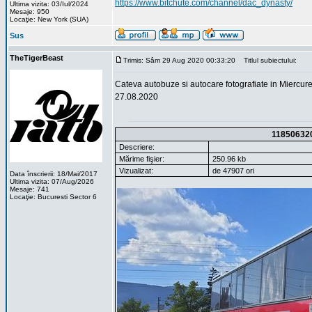
https://www.bitchute.com/channel/dac_dynasty/
Ultima vizita: 03/Iul/2024
Mesaje: 950
Locaţie: New York (SUA)
Sus
TheTigerBeast
Trimis: Sâm 29 Aug 2020 00:33:20
Titlul subiectului:
Cateva autobuze si autocare fotografiate in Miercur
27.08.2020
11850632
Descriere:
Mărime fişier:
250.96 kb
Vizualizat:
de 47907 ori
Data înscrierii: 18/Mai/2017
Ultima vizita: 07/Aug/2026
Mesaje: 741
Locaţie: Bucuresti Sector 6