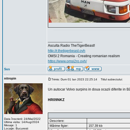
_________________
Asculta Radio TheTigerBeast!
http://r.thetigerbeast.ovh
OMSI 2 Romania - Creating romanian realism
https://www.omsi2ro.ovh/
Sus
nitropin
Trimis: Dum 01 Ian 2023 22:25:14
Titlul subiectului:
Un autocar Volvo surpins in doua ocazii diferite in B
HR09NKZ
Data înscrierii: 24/Mai/2022
Descriere:
Ultima vizita: 14/Aug/2024
Mesaje: 1
Mărime fişier:
157.39 kb
Locaţie: Bucuresti