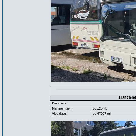
11857649
Descriere:
Mărime fişier:
261.25 kb
Vizualizat:
de 47907 ori