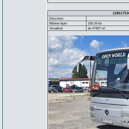
11851753
Descriere:
Mărime fişier:
209.39 kb
Vizualizat:
de 47907 ori