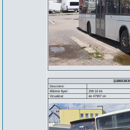
11860383
Descriere:
Mărime fişier:
208.16 kb
Vizualizat:
de 47907 ori