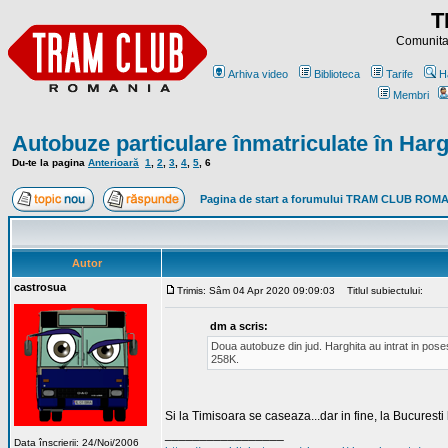
T
Comunitat
Arhiva video
Biblioteca
Tarife
H
Membri
Autobuze particulare înmatriculate în Harg
Du-te la pagina
Anterioară
1
,
2
,
3
,
4
,
5
,
6
Pagina de start a forumului TRAM CLUB ROM
Autor
castrosua
Trimis: Sâm 04 Apr 2020 09:09:03
Titlul subiectului:
dm a scris:
Doua autobuze din jud. Harghita au intrat in pose
258K.
Si la Timisoara se caseaza...dar in fine, la Bucuresti la
_________________
Data înscrierii: 24/Noi/2006