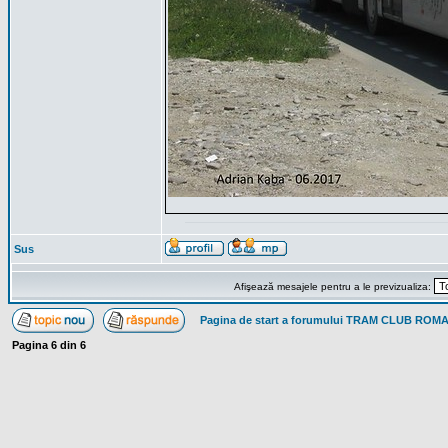
Sus
Afişează mesajele pentru a le previzualiza:
Pagina de start a forumului TRAM CLUB ROM
Pagina
6
din
6