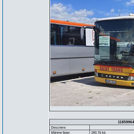
1185996
Descriere:
Mărime fişier:
280.76 kb