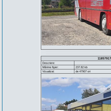
1185791
Descriere:
Mărime fişier:
237.82 kb
Vizualizat:
de 47907 ori