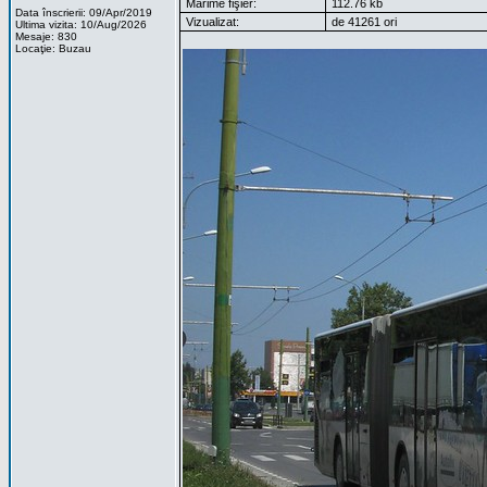
Mărime fişier:
112.76 kb
Data înscrierii: 09/Apr/2019
Vizualizat:
de 41261 ori
Ultima vizita: 10/Aug/2026
Mesaje: 830
Locaţie: Buzau