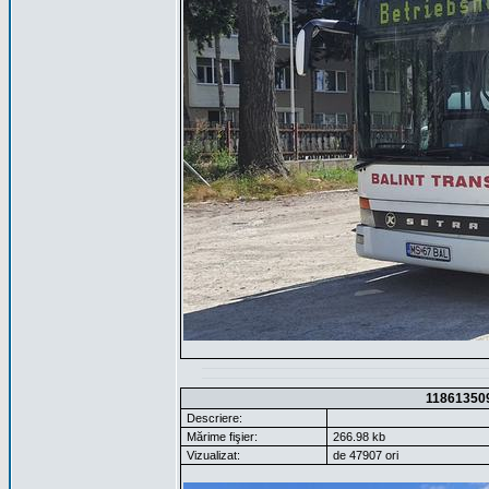
11861350
Descriere:
Mărime fişier:
266.98 kb
Vizualizat:
de 47907 ori