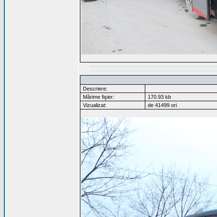
Descriere:
Mărime fişier:
170.93 kb
Vizualizat:
de 41499 ori