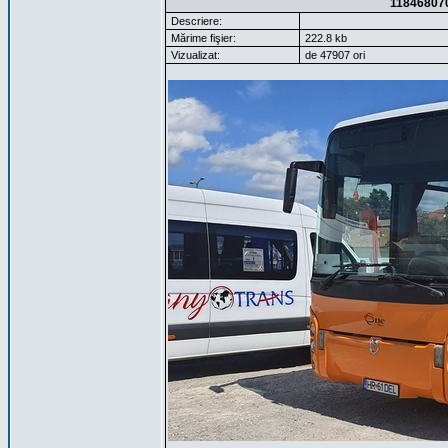
11846807
Descriere:
Mărime fişier:
222.8 kb
Vizualizat:
de 47907 ori