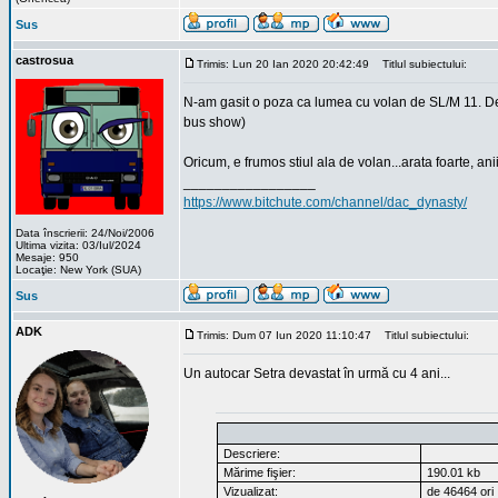
Sus
castrosua
Trimis: Lun 20 Ian 2020 20:42:49
Titlul subiectului:
N-am gasit o poza ca lumea cu volan de SL/M 11. Desi
bus show)
Oricum, e frumos stiul ala de volan...arata foarte, ani
_________________
https://www.bitchute.com/channel/dac_dynasty/
Data înscrierii: 24/Noi/2006
Ultima vizita: 03/Iul/2024
Mesaje: 950
Locaţie: New York (SUA)
Sus
ADK
Trimis: Dum 07 Iun 2020 11:10:47
Titlul subiectului:
Un autocar Setra devastat în urmă cu 4 ani...
Descriere:
Mărime fişier:
190.01 kb
Vizualizat:
de 46464 ori