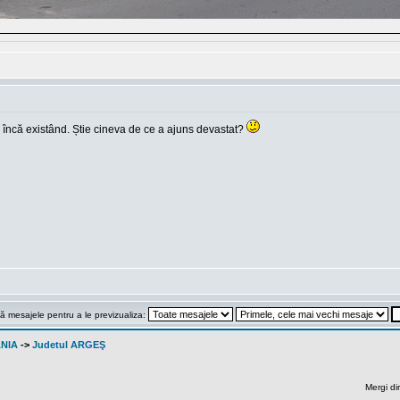
21 încă existând. Știe cineva de ce a ajuns devastat?
ă mesajele pentru a le previzualiza:
ANIA
->
Judetul ARGEŞ
Mergi di