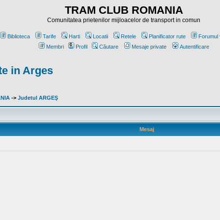
TRAM CLUB ROMANIA
Comunitatea prietenilor mijloacelor de transport in comun
Biblioteca
Tarife
Harti
Locatii
Retele
Planificator rute
Forumul 
Membri
Profil
Căutare
Mesaje private
Autentificare
te in Arges
ANIA
->
Judetul ARGEŞ
Mesaj