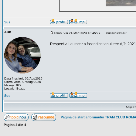
Sus
ADK
Trimis: Vin 24 Mar 2023 13:45:27
Titlul subiectului:
Respectivul autocar a fost ridicat anul trecut, în 20
Data înscrierii: 09/Apr/2019
Ultima vizita: 07/Aug/2026
Mesaje: 829
Locaţie: Buzau
Sus
Afişeaz
Pagina de start a forumului TRAM CLUB ROM
Pagina
4
din
4