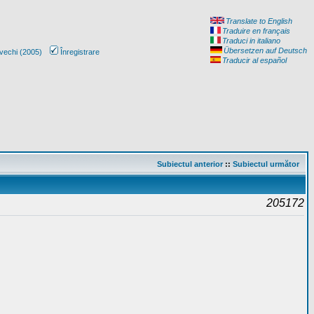
Translate to English
Traduire en français
Traduci in italiano
Übersetzen auf Deutsch
vechi (2005)
Înregistrare
Traducir al español
Subiectul anterior
::
Subiectul următor
205172