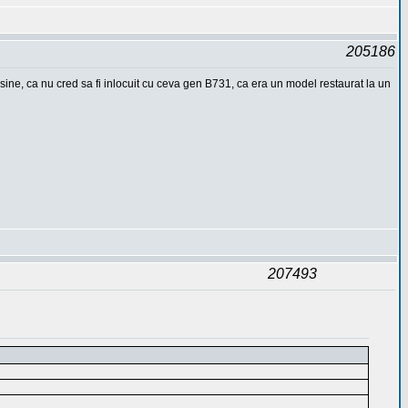
205186
ine, ca nu cred sa fi inlocuit cu ceva gen B731, ca era un model restaurat la un
207493