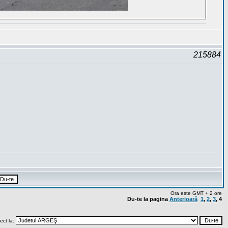
215884
Ora este GMT + 2 ore
Du-te la pagina
Anterioară
1
,
2
,
3
,
4
rect la: