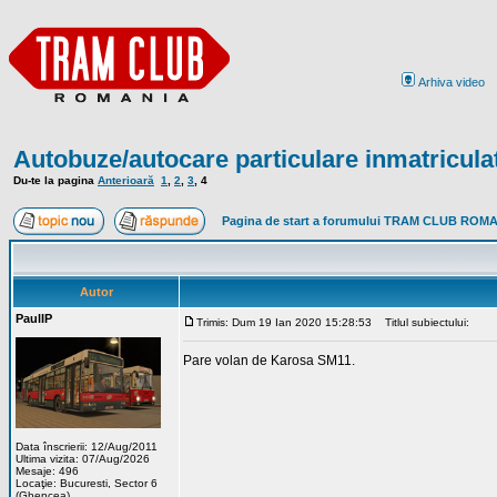
Arhiva video
Autobuze/autocare particulare inmatricula
Du-te la pagina
Anterioară
1
,
2
,
3
,
4
Pagina de start a forumului TRAM CLUB ROM
Autor
PaulIP
Trimis: Dum 19 Ian 2020 15:28:53
Titlul subiectului:
Pare volan de Karosa SM11.
Data înscrierii: 12/Aug/2011
Ultima vizita: 07/Aug/2026
Mesaje: 496
Locaţie: Bucuresti, Sector 6
(Ghencea)