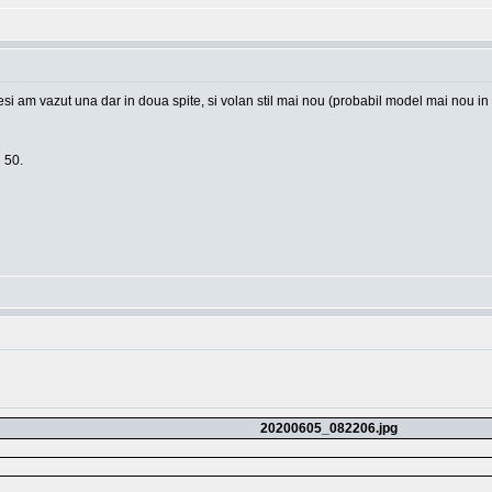
 am vazut una dar in doua spite, si volan stil mai nou (probabil model mai nou in s
i 50.
20200605_082206.jpg