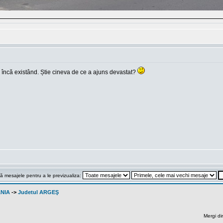
21 încă existând. Știe cineva de ce a ajuns devastat?
ă mesajele pentru a le previzualiza:
ANIA
->
Judetul ARGEŞ
Mergi di