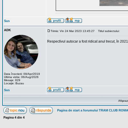
Sus
ADK
Trimis: Vin 24 Mar 2023 13:45:27
Titlul subiectului:
Respectivul autocar a fost ridicat anul trecut, în 20
Data înscrierii: 09/Apr/2019
Ultima vizita: 06/Aug/2026
Mesaje: 829
Locaţie: Buzau
Sus
Afişeaz
Pagina de start a forumului TRAM CLUB ROM
Pagina
4
din
4