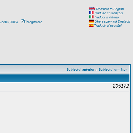
Translate to English
Traduire en français
Traduci in italiano
Übersetzen auf Deutsch
vechi (2005)
Înregistrare
Traducir al español
Subiectul anterior
::
Subiectul următor
205172