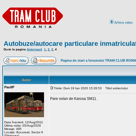
Arhiva video
Autobuze/autocare particulare inmatricula
Du-te la pagina
Anterioară
1
,
2
,
3
,
4
Pagina de start a forumului TRAM CLUB ROM
Autor
PaulIP
Trimis: Dum 19 Ian 2020 15:28:53
Titlul subiectului:
Pare volan de Karosa SM11.
Data înscrierii: 12/Aug/2011
Ultima vizita: 05/Aug/2026
Mesaje: 495
Locaţie: Bucuresti, Sector 6
(Ghencea)