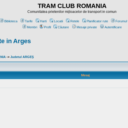
TRAM CLUB ROMANIA
Comunitatea prietenilor mijloacelor de transport in comun
Biblioteca
Tarife
Harti
Locatii
Retele
Planificator rute
Forumul 
Membri
Profil
Căutare
Mesaje private
Autentificare
te in Arges
ANIA
->
Judetul ARGEŞ
Mesaj