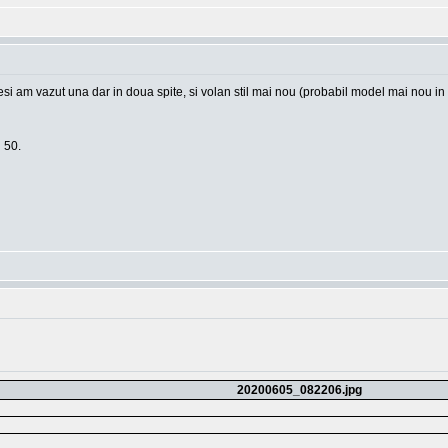
 am vazut una dar in doua spite, si volan stil mai nou (probabil model mai nou in s
i 50.
20200605_082206.jpg