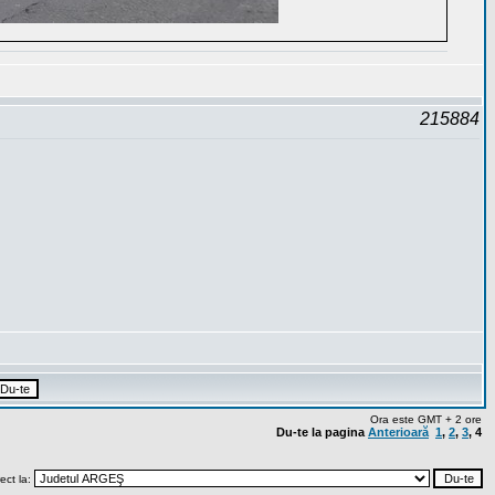
215884
Ora este GMT + 2 ore
Du-te la pagina
Anterioară
1
,
2
,
3
,
4
rect la: