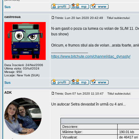
Sus
castrosua
Trimis: Lun 20 Ian 2020 20:42:49
Titlul subiectului:
N-am gasit o poza ca lumea cu volan de SL/M 11. Desi
bus show)
Oricum, e frumos stiul ala de volan...arata foarte, ani
_________________
https://www.bitchute.com/channel/dac_dynasty/
Data înscrierii: 24/Noi/2006
Ultima vizita: 03/Iul/2024
Mesaje: 950
Locaţie: New York (SUA)
Sus
ADK
Trimis: Dum 07 Iun 2020 11:10:47
Titlul subiectului:
Un autocar Setra devastat în urmă cu 4 ani...
Descriere:
Mărime fişier:
190.01 kb
Vizualizat:
de 46417 ori