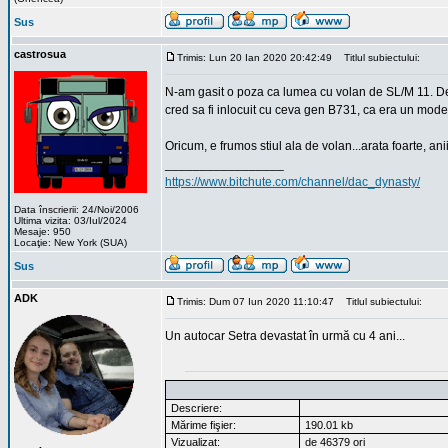
Sus
castrosua
Trimis: Lun 20 Ian 2020 20:42:49
Titlul subiectului:
N-am gasit o poza ca lumea cu volan de SL/M 11. Des
cred sa fi inlocuit cu ceva gen B731, ca era un mode
Oricum, e frumos stiul ala de volan...arata foarte, ani
_________________
https://www.bitchute.com/channel/dac_dynasty/
Data înscrierii: 24/Noi/2006
Ultima vizita: 03/Iul/2024
Mesaje: 950
Locaţie: New York (SUA)
Sus
ADK
Trimis: Dum 07 Iun 2020 11:10:47
Titlul subiectului:
Un autocar Setra devastat în urmă cu 4 ani...
Descriere:
Mărime fişier:
190.01 kb
Vizualizat:
de 46379 ori