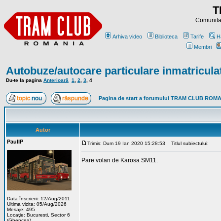
T
Comunitat
Arhiva video
Biblioteca
Tarife
H
Membri
Autobuze/autocare particulare inmatricula
Du-te la pagina
Anterioară
1
,
2
,
3
,
4
Pagina de start a forumului TRAM CLUB ROM
Autor
PaulIP
Trimis: Dum 19 Ian 2020 15:28:53
Titlul subiectului:
Pare volan de Karosa SM11.
Data înscrierii: 12/Aug/2011
Ultima vizita: 05/Aug/2026
Mesaje: 495
Locaţie: Bucuresti, Sector 6
(Ghencea)