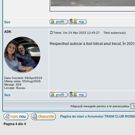
Sus
ADK
Trimis: Vin 24 Mar 2023 13:45:27
Titlul subiectului:
Respectivul autocar a fost ridicat anul trecut, în 20
Data înscrierii: 09/Apr/2019
Ultima vizita: 05/Aug/2026
Mesaje: 829
Locaţie: Buzau
Sus
Afişează mesajele pentru a le previzualiza:
Pagina de start a forumului TRAM CLUB ROM
Pagina
4
din
4