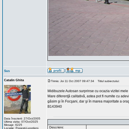
Sus
Catalin Ghita
Trimis: Joi 11 Oct 2007 09:47:34
Titlul subiectului:
Midibuzele Autosan surprinse cu ocazia vizitei mele 
Mare diferenţă calitativă, astea pot fi numite cu ad
găsim şi în Focşani, dar şi în marea majoritate a oraş
B143940
Data înscrierii: 27/Oct/2005
Ultima vizita: 07/Oct/2025
Mesaje: 6225
Descriere:
Locaţie: Popesti-Leordeni,