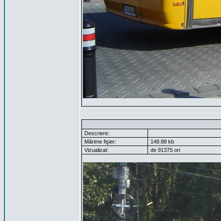
Descriere:
Mărime fişier:
148.88 kb
Vizualizat:
de 91375 ori