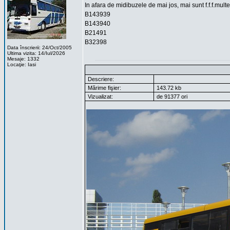
In afara de midibuzele de mai jos, mai sunt f.f.f.mult
B143939
B143940
B21491
B32398
Data înscrierii: 24/Oct/2005
Ultima vizita: 14/Iul/2026
Mesaje: 1332
Locaţie: Iasi
Descriere:
Mărime fişier:
143.72 kb
Vizualizat:
de 91377 ori