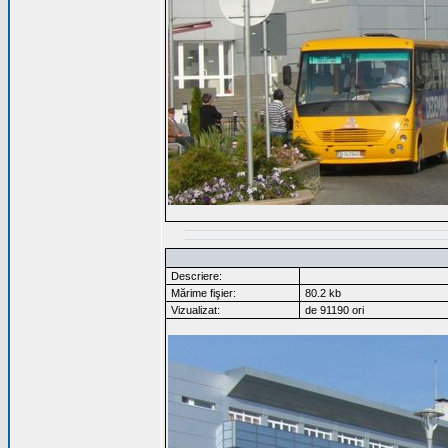
Descriere:
Mărime fişier:
80.2 kb
Vizualizat:
de 91190 ori