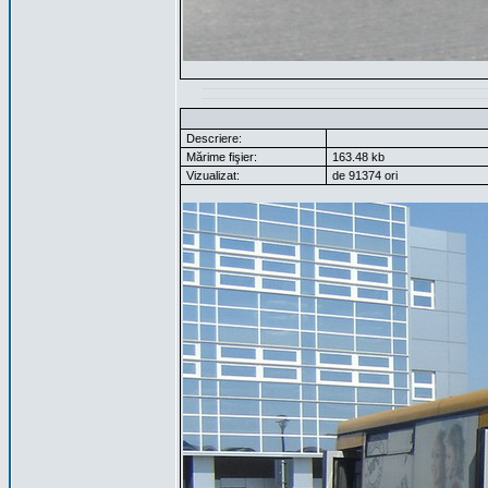
Descriere:
Mărime fişier:
163.48 kb
Vizualizat:
de 91374 ori