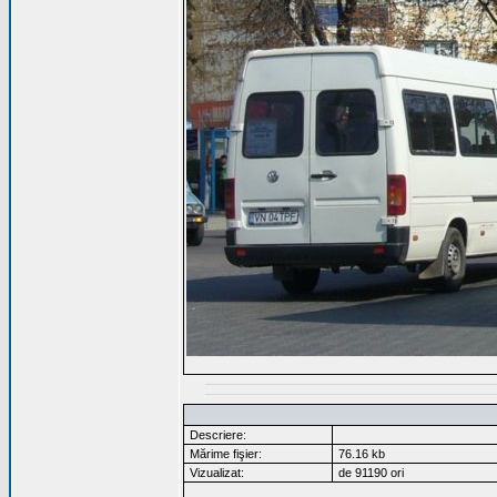
Descriere:
Mărime fişier:
76.16 kb
Vizualizat:
de 91190 ori