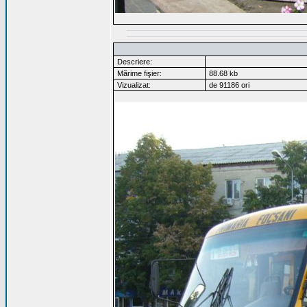
Descriere:
Mărime fişier:
88.68 kb
Vizualizat:
de 91186 ori