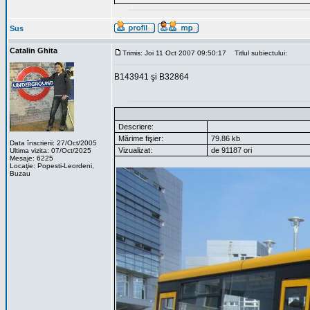
Sus
Catalin Ghita
Trimis: Joi 11 Oct 2007 09:50:17
Titlul subiectului:
B143941 şi B32864
Descriere:
Mărime fişier:
79.86 kb
Data înscrierii: 27/Oct/2005
Vizualizat:
de 91187 ori
Ultima vizita: 07/Oct/2025
Mesaje: 6225
Locaţie: Popesti-Leordeni,
Buzau