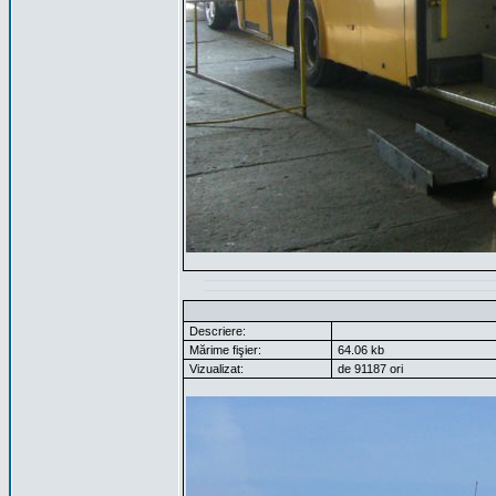
Descriere:
Mărime fişier:
64.06 kb
Vizualizat:
de 91187 ori