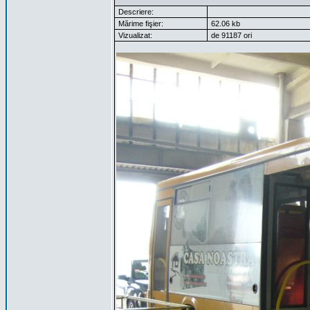
Descriere:
Mărime fişier:
62.06 kb
Vizualizat:
de 91187 ori