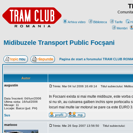
T
Comunitat
Arhiva video
Biblioteca
Tarife
H
Membri
Midibuzele Transport Public Focşani
Pagina de start a forumului TRAM CLUB ROM
Autor
augustin
Trimis: Mar 04 Iul 2006 16:49:14
Titlul subiectului: Midib
In Focsani exista si mai multe midibuze, este vorba d
Data înscrierii: 04/Iun/2006
si nu sh, au culoarea galben inchis spre portocaliu 
Ultima vizita: 16/Iul/2006
Mesaje: 11
locuri mai multe iar motorul se pare ca este EURO 3
Locaţie: Baicoi (jud. PH)
Sus
mariooo
Trimis: Mie 26 Sep 2007 13:56:50
Titlul subiectului: