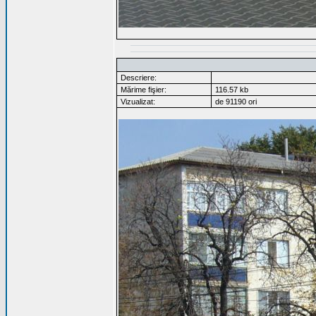
Descriere:
Mărime fişier:
116.57 kb
Vizualizat:
de 91190 ori