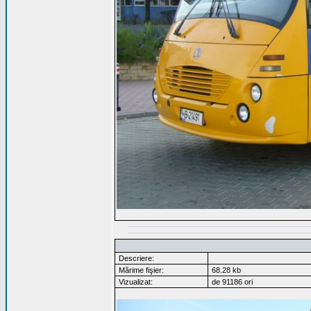
Descriere:
Mărime fişier:
68.28 kb
Vizualizat:
de 91186 ori