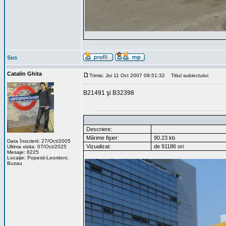
Sus
Catalin Ghita
Trimis: Joi 11 Oct 2007 09:51:32
Titlul subiectului:
B21491 şi B32398
Descriere:
Mărime fişier:
90.23 kb
Data înscrierii: 27/Oct/2005
Vizualizat:
de 91186 ori
Ultima vizita: 07/Oct/2025
Mesaje: 6225
Locaţie: Popesti-Leordeni,
Buzau