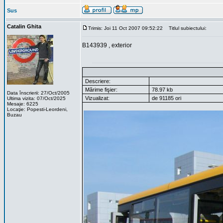
Sus
Catalin Ghita
Trimis: Joi 11 Oct 2007 09:52:22
Titlul subiectului:
B143939 , exterior
Descriere:
Mărime fişier:
78.97 kb
Data înscrierii: 27/Oct/2005
Vizualizat:
de 91185 ori
Ultima vizita: 07/Oct/2025
Mesaje: 6225
Locaţie: Popesti-Leordeni,
Buzau