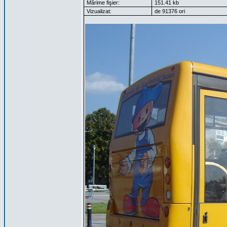
Mărime fişier:
151.41 kb
Vizualizat:
de 91376 ori