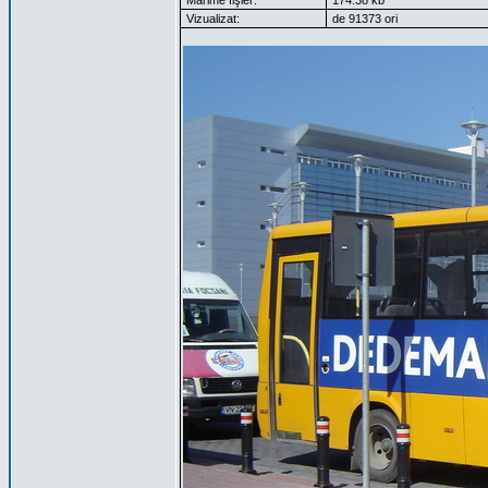
Mărime fişier:
174.38 kb
Vizualizat:
de 91373 ori