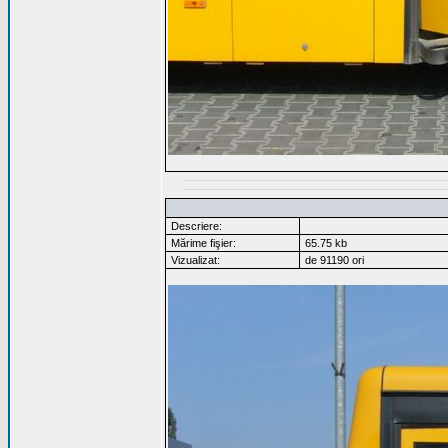
Descriere:
Mărime fişier:
65.75 kb
Vizualizat:
de 91190 ori