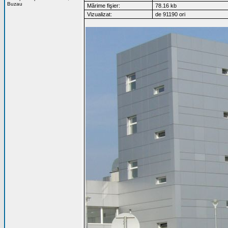
Buzau
Mărime fişier:
78.16 kb
Vizualizat:
de 91190 ori