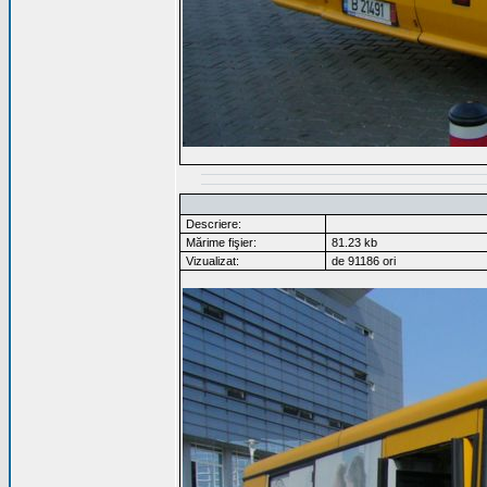
Descriere:
Mărime fişier:
81.23 kb
Vizualizat:
de 91186 ori