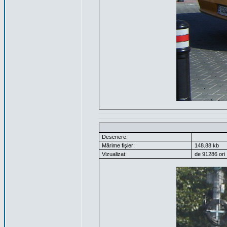
Descriere:
Mărime fişier:
148.88 kb
Vizualizat:
de 91286 ori