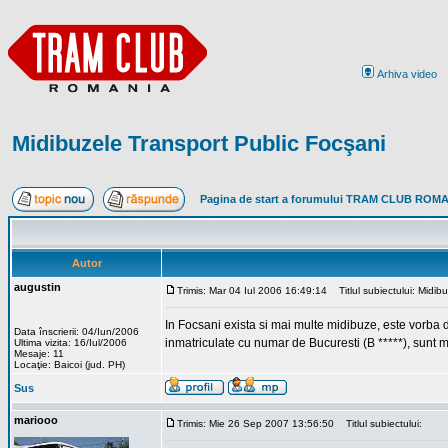
Arhiva video
Midibuzele Transport Public Focşani
Pagina de start a forumului TRAM CLUB ROM
Autor
augustin
Trimis: Mar 04 Iul 2006 16:49:14
Titlul subiectului: Midib
In Focsani exista si mai multe midibuze, este vorba d
Data înscrierii: 04/Iun/2006
inmatriculate cu numar de Bucuresti (B *****), sunt 
Ultima vizita: 16/Iul/2006
Mesaje: 11
Locaţie: Baicoi (jud. PH)
Sus
mariooo
Trimis: Mie 26 Sep 2007 13:56:50
Titlul subiectului: