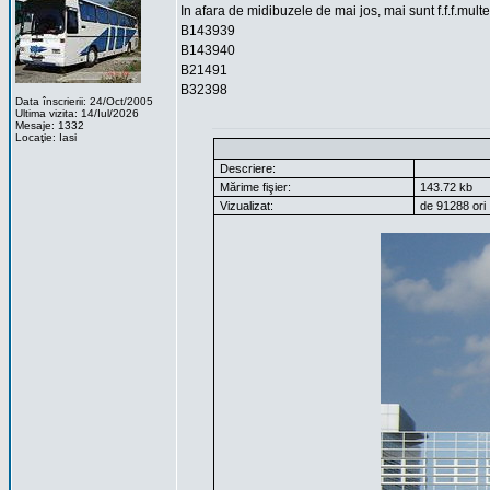
In afara de midibuzele de mai jos, mai sunt f.f.f.mult
B143939
B143940
B21491
B32398
Data înscrierii: 24/Oct/2005
Ultima vizita: 14/Iul/2026
Mesaje: 1332
Locaţie: Iasi
Descriere:
Mărime fişier:
143.72 kb
Vizualizat:
de 91288 ori