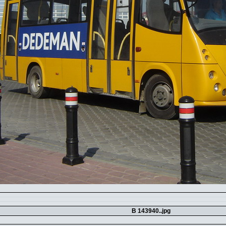
B 143940..jpg