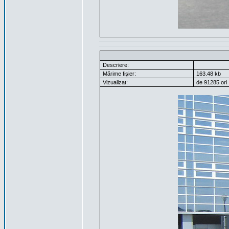
Descriere:
Mărime fişier:
163.48 kb
Vizualizat:
de 91285 ori