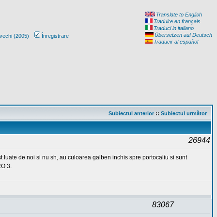
Translate to English
Traduire en français
Traduci in italiano
Übersetzen auf Deutsch
vechi (2005)
Înregistrare
Traducir al español
Subiectul anterior
::
Subiectul următor
26944
 luate de noi si nu sh, au culoarea galben inchis spre portocaliu si sunt
RO 3.
83067