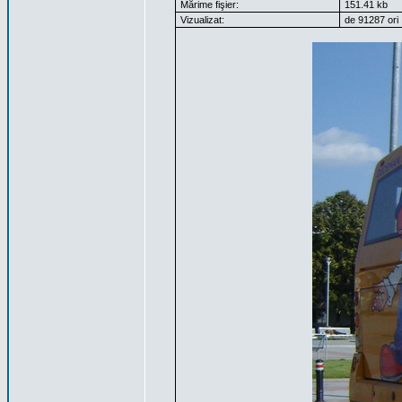
Mărime fişier:
151.41 kb
Vizualizat:
de 91287 ori