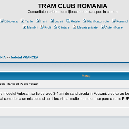
TRAM CLUB ROMANIA
Comunitatea prietenilor mijloacelor de transport in comun
Biblioteca
Tarife
Harti
Locatii
Retele
Planificator rute
Forumul 
Membri
Profil
Căutare
Mesaje private
Autentificare
ANIA
->
Judetul VRANCEA
Mesaj
uzele Transport Public Focşani
e modelul Autosan, sa fie de vreo 3-4 ani de cand circula in Focsani, cred ca au fost
mai comode ca un microbuz si au si locuri mai multe iar motorul se pare ca este EU