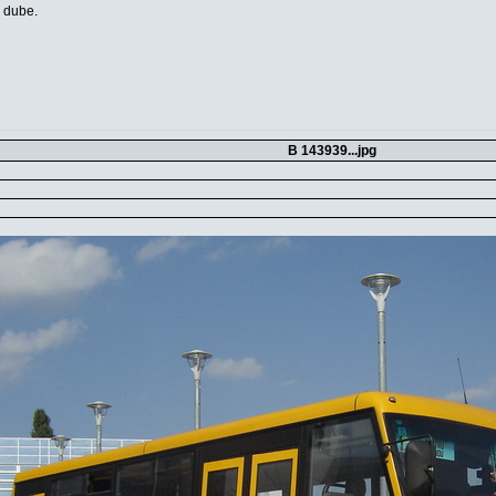
e dube.
B 143939...jpg