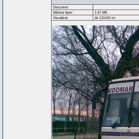
Descriere:
Mărime fişier:
1.07 MB
Vizualizat:
de 131442 ori