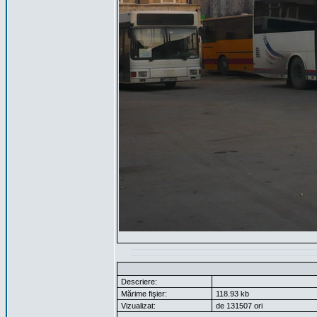
Descriere:
Mărime fişier:
118.93 kb
Vizualizat:
de 131507 ori