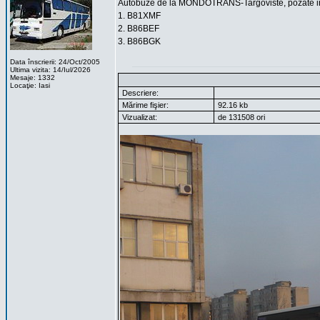
Autobuze de la MONDOTRANS-Targoviste, pozate in
1. B81XMF
2. B86BEF
3. B86BGK
Data înscrierii: 24/Oct/2005
Ultima vizita: 14/Iul/2026
Mesaje: 1332
Locaţie: Iasi
Descriere:
Mărime fişier:
92.16 kb
Vizualizat:
de 131508 ori