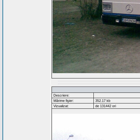
Descriere:
Mărime fişier:
352.17 kb
Vizualizat:
de 131442 ori