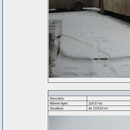
Descriere:
Mărime fişier:
118.57 kb
Vizualizat:
de 131513 ori