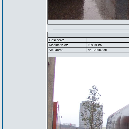
Descriere:
Mărime fişier:
109.01 kb
Vizualizat:
de 129682 ori