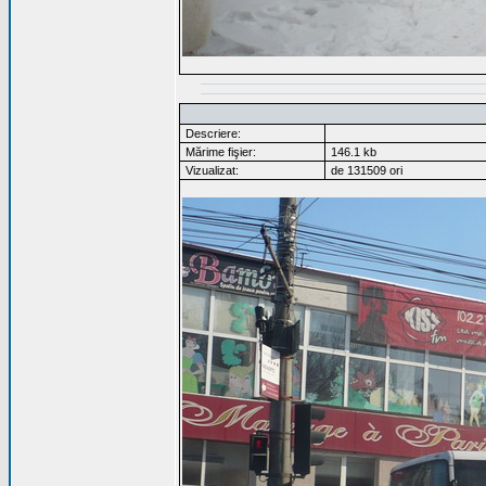
Descriere:
Mărime fişier:
146.1 kb
Vizualizat:
de 131509 ori