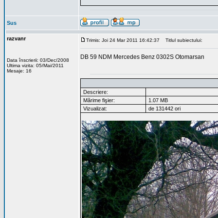
Sus
razvanr
Trimis: Joi 24 Mar 2011 16:42:37
Titlul subiectului:
DB 59 NDM Mercedes Benz 0302S Otomarsan
Data înscrierii: 03/Dec/2008
Ultima vizita: 05/Mai/2011
Mesaje: 16
Descriere:
Mărime fişier:
1.07 MB
Vizualizat:
de 131442 ori