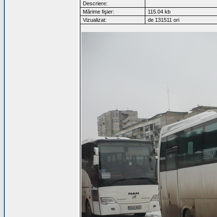
Descriere:
Mărime fişier:
115.04 kb
Vizualizat:
de 131511 ori