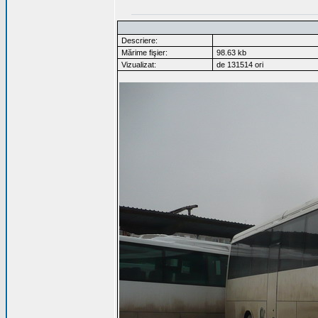
Descriere:
Mărime fişier:
98.63 kb
Vizualizat:
de 131514 ori