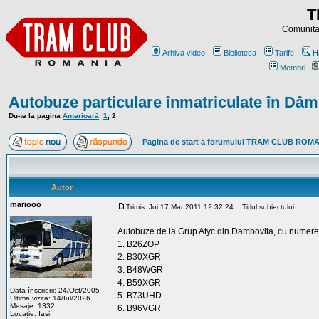
T
Comunitat
Arhiva video
Biblioteca
Tarife
H
Membri
Autobuze particulare înmatriculate în Dâm
Du-te la pagina
Anterioară
1
,
2
Pagina de start a forumului TRAM CLUB ROM
Autor
mariooo
Trimis: Joi 17 Mar 2011 12:32:24
Titlul subiectului:
Autobuze de la Grup Atyc din Dambovita, cu numere d
1. B26ZOP
2. B30XGR
3. B48WGR
4. B59XGR
Data înscrierii: 24/Oct/2005
5. B73UHD
Ultima vizita: 14/Iul/2026
Mesaje: 1332
6. B96VGR
Locaţie: Iasi