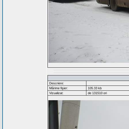
Descriere:
Mărime fişier:
105.33 kb
Vizualizat:
de 131510 ori