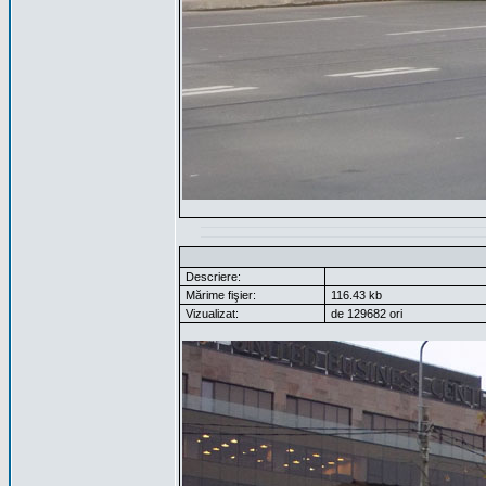
Descriere:
Mărime fişier:
116.43 kb
Vizualizat:
de 129682 ori