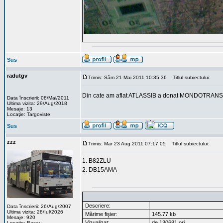
Sus
radutgv
Trimis: Sâm 21 Mai 2011 10:35:36
Titlul subiectului:
Din cate am aflat ATLASSIB a donat MONDOTRANS-ulu
Data înscrierii: 08/Mai/2011
Ultima vizita: 29/Aug/2018
Mesaje: 13
Locaţie: Targoviste
Sus
zzz
Trimis: Mar 23 Aug 2011 07:17:05
Titlul subiectului:
1. B82ZLU
2. DB15AMA
Descriere:
Data înscrierii: 26/Aug/2007
Ultima vizita: 28/Iul/2026
Mărime fişier:
145.77 kb
Mesaje: 920
Vizualizat:
de 130681 ori
Locaţie: Bacau