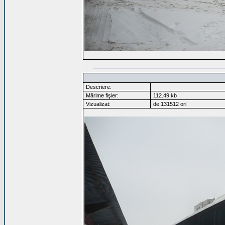
Descriere:
Mărime fişier:
112.49 kb
Vizualizat:
de 131512 ori