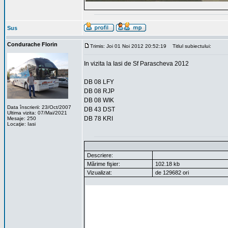
Sus
Condurache Florin
Trimis: Joi 01 Noi 2012 20:52:19
Titlul subiectului:
In vizita la Iasi de Sf Parascheva 2012
DB 08 LFY
DB 08 RJP
DB 08 WIK
Data înscrierii: 23/Oct/2007
DB 43 DST
Ultima vizita: 07/Mai/2021
DB 78 KRI
Mesaje: 250
Locaţie: Iasi
Descriere:
Mărime fişier:
102.18 kb
Vizualizat:
de 129682 ori