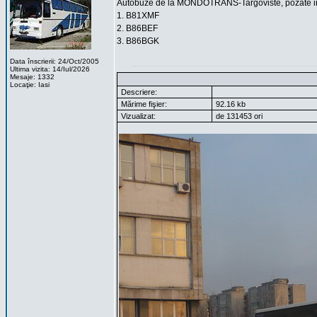
Autobuze de la MONDOTRANS-Targoviste, pozate in
1. B81XMF
2. B86BEF
3. B86BGK
Data înscrierii: 24/Oct/2005
Ultima vizita: 14/Iul/2026
Mesaje: 1332
Locaţie: Iasi
Descriere:
Mărime fişier:
92.16 kb
Vizualizat:
de 131453 ori