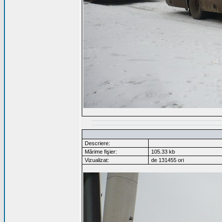
Descriere:
Mărime fişier:
105.33 kb
Vizualizat:
de 131455 ori