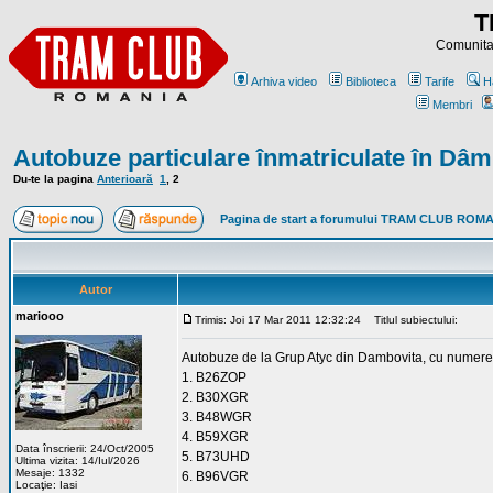
T
Comunitat
Arhiva video
Biblioteca
Tarife
H
Membri
Autobuze particulare înmatriculate în Dâm
Du-te la pagina
Anterioară
1
,
2
Pagina de start a forumului TRAM CLUB ROM
Autor
mariooo
Trimis: Joi 17 Mar 2011 12:32:24
Titlul subiectului:
Autobuze de la Grup Atyc din Dambovita, cu numere d
1. B26ZOP
2. B30XGR
3. B48WGR
4. B59XGR
Data înscrierii: 24/Oct/2005
5. B73UHD
Ultima vizita: 14/Iul/2026
Mesaje: 1332
6. B96VGR
Locaţie: Iasi