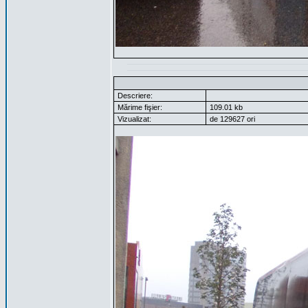
Descriere:
Mărime fişier:
109.01 kb
Vizualizat:
de 129627 ori