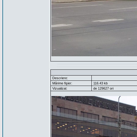
Descriere:
Mărime fişier:
116.43 kb
Vizualizat:
de 129627 ori