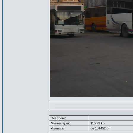
Descriere:
Mărime fişier:
118.93 kb
Vizualizat:
de 131452 ori