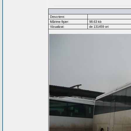
Descriere:
Mărime fişier:
98.63 kb
Vizualizat:
de 131459 ori