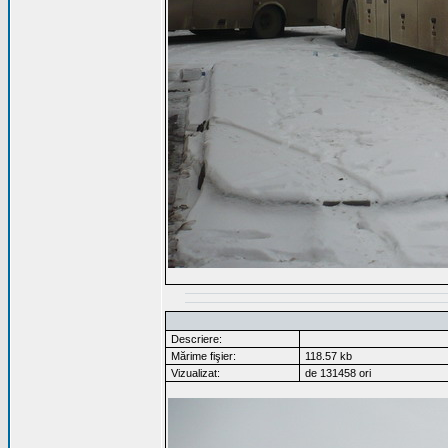
Descriere:
Mărime fişier:
118.57 kb
Vizualizat:
de 131458 ori