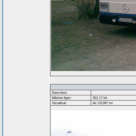
Descriere:
Mărime fişier:
352.17 kb
Vizualizat:
de 131387 ori