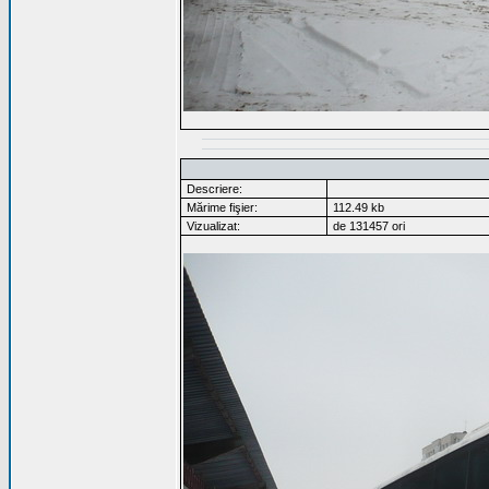
Descriere:
Mărime fişier:
112.49 kb
Vizualizat:
de 131457 ori