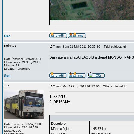
Sus
radutgv
Trimis: Sâm 21 Mai 2011 10:35:36
Titlul subiectului:
Din cate am aflat ATLASSIB a donat MONDOTRANS-ulu
Data înscrierii: 08/Mai/2011
Ultima vizita: 29/Aug/2018
Mesaje: 13
Locaţie: Targoviste
Sus
zzz
Trimis: Mar 23 Aug 2011 07:17:05
Titlul subiectului:
1. B82ZLU
2. DB15AMA
Descriere:
Data înscrierii: 26/Aug/2007
Ultima vizita: 28/Iul/2026
Mărime fişier:
145.77 kb
Mesaje: 920
Vizualizat:
de 130626 ori
Locaţie: Bacau