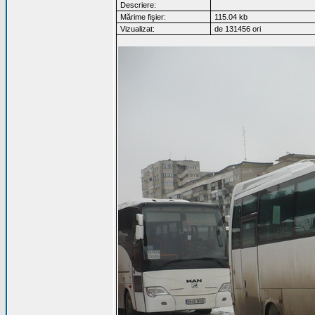
Descriere:
Mărime fişier:
115.04 kb
Vizualizat:
de 131456 ori