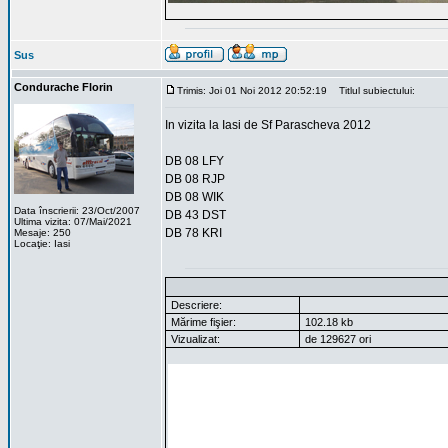
Sus
Condurache Florin
Trimis: Joi 01 Noi 2012 20:52:19
Titlul subiectului:
In vizita la Iasi de Sf Parascheva 2012
DB 08 LFY
DB 08 RJP
DB 08 WIK
Data înscrierii: 23/Oct/2007
DB 43 DST
Ultima vizita: 07/Mai/2021
DB 78 KRI
Mesaje: 250
Locaţie: Iasi
Descriere:
Mărime fişier:
102.18 kb
Vizualizat:
de 129627 ori