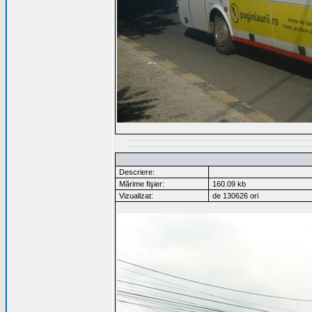
Descriere:
Mărime fişier:
160.09 kb
Vizualizat:
de 130626 ori