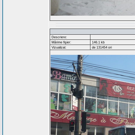
Descriere:
Mărime fişier:
146.1 kb
Vizualizat:
de 131454 ori