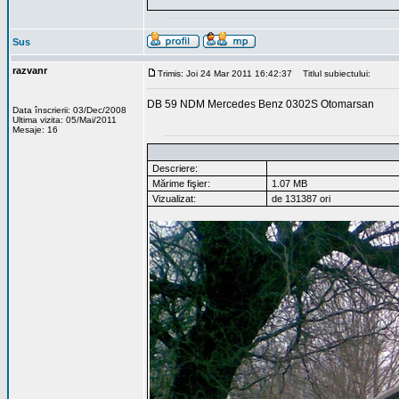
Sus
razvanr
Trimis: Joi 24 Mar 2011 16:42:37
Titlul subiectului:
DB 59 NDM Mercedes Benz 0302S Otomarsan
Data înscrierii: 03/Dec/2008
Ultima vizita: 05/Mai/2011
Mesaje: 16
Descriere:
Mărime fişier:
1.07 MB
Vizualizat:
de 131387 ori