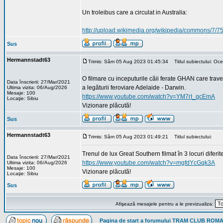
Un troleibus care a circulat in Australia:
http://upload.wikimedia.org/wikipedia/commons/7/
Sus
Hermannstadt63
Trimis: Sâm 05 Aug 2023 01:45:34
Titlul subiectului: Oc
O filmare cu inceputurile căii ferate GHAN care trave
Data înscrierii: 27/Mar/2021
a legăturii feroviare Adelaide - Darwin.
Ultima vizita: 06/Aug/2026
Mesaje: 100
https://www.youtube.com/watch?v=YM7rI_qcEmA
Locaţie: Sibiu
Vizionare plăcută!
Sus
Hermannstadt63
Trimis: Sâm 05 Aug 2023 01:49:21
Titlul subiectului:
Trenul de lux Great Southern filmat în 3 locuri diferi
Data înscrierii: 27/Mar/2021
https://www.youtube.com/watch?v=mgfdYcGqk3A
Ultima vizita: 06/Aug/2026
Mesaje: 100
Vizionare plăcută!
Locaţie: Sibiu
Sus
Afişează mesajele pentru a le previzualiza:
Pagina de start a forumului TRAM CLUB ROM