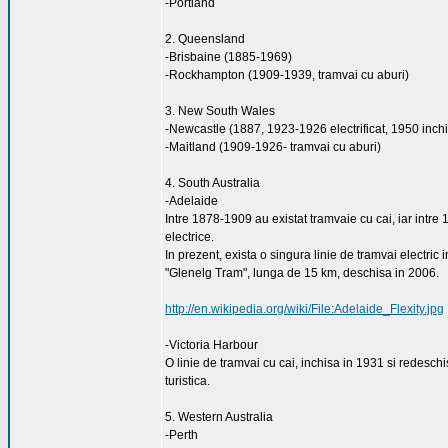
-Portland
2. Queensland
-Brisbaine (1885-1969)
-Rockhampton (1909-1939, tramvai cu aburi)
3. New South Wales
-Newcastle (1887, 1923-1926 electrificat, 1950 inchi
-Maitland (1909-1926- tramvai cu aburi)
4. South Australia
-Adelaide
Intre 1878-1909 au existat tramvaie cu cai, iar intr
electrice.
In prezent, exista o singura linie de tramvai electric 
"Glenelg Tram", lunga de 15 km, deschisa in 2006.
http://en.wikipedia.org/wiki/File:Adelaide_Flexity.jpg
-Victoria Harbour
O linie de tramvai cu cai, inchisa in 1931 si redeschi
turistica.
5. Western Australia
-Perth