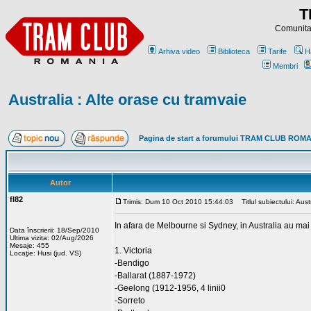
T
Comunitat
Arhiva video
Biblioteca
Tarife
H
Membri
Australia : Alte orase cu tramvaie
Pagina de start a forumului TRAM CLUB ROM
Autor
fl82
Trimis: Dum 10 Oct 2010 15:44:03
Titlul subiectului: Aust
In afara de Melbourne si Sydney, in Australia au mai e
Data înscrierii: 18/Sep/2010
Ultima vizita: 02/Aug/2026
Mesaje: 455
1. Victoria
Locaţie: Husi (jud. VS)
-Bendigo
-Ballarat (1887-1972)
-Geelong (1912-1956, 4 linii0
-Sorreto