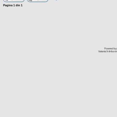
Pagina
1
din
1
Powered by
Varianta în limba r