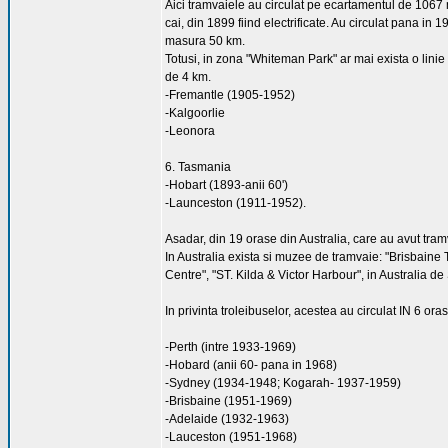
Aici tramvaiele au circulat pe ecartamentul de 1067 m
cai, din 1899 fiind electrificate. Au circulat pana in
masura 50 km.
Totusi, in zona "Whiteman Park" ar mai exista o linie
de 4 km.
-Fremantle (1905-1952)
-Kalgoorlie
-Leonora
6. Tasmania
-Hobart (1893-anii 60')
-Launceston (1911-1952).
Asadar, din 19 orase din Australia, care au avut tram
In Australia exista si muzee de tramvaie: "Brisba
Centre", "ST. Kilda & Victor Harbour", in Australia 
In privinta troleibuselor, acestea au circulat IN 6 oras
-Perth (intre 1933-1969)
-Hobard (anii 60- pana in 1968)
-Sydney (1934-1948; Kogarah- 1937-1959)
-Brisbaine (1951-1969)
-Adelaide (1932-1963)
-Lauceston (1951-1968)