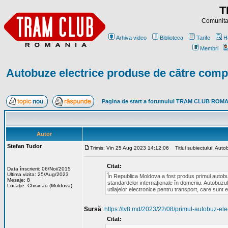
T
Comunitat
Arhiva video
Biblioteca
Tarife
H
Membri
Autobuze electrice produse de către com
Pagina de start a forumului TRAM CLUB ROM
Autor
Stefan Tudor
Trimis: Vin 25 Aug 2023 14:12:06
Titlul subiectului: Aut
Citat:
Data înscrierii: 06/Noi/2015
Ultima vizita: 25/Aug/2023
În Republica Moldova a fost produs primul autob
Mesaje: 8
standardelor internaționale în domeniu. Autobuzul
Locaţie: Chisinau (Moldova)
utilajelor electronice pentru transport, care sunt
Sursă
:
https://tv8.md/2023/22/08/primul-autobuz-ele
Citat: