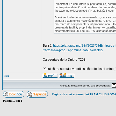
Evenimentul e unul istoric şi prin faptul că, pentr
pentru prima dată. Oricât de absurd ar suna, dar
încoace, nu exista un cod VIN atribuit ţării. Acum
Acest vehicul e de facto un troleibuz, care se conec
asigura o autonomie maximă de circa 70 km. [...] A
mai mare de componente sunt produse local. Doa
crearea de facilităţi proprii, dar în rest — bateri
electromotorul e unui de 160 kW, ajustat să poată
Sursă
:
https://piataauto.md/Stiri/2023/08/Echipa-de
tractoare-a-produs-primul-autobuz-electric/
Caroseria e de la Dnipro T203.
Păcat că nu au putut valorifica clădirile fostei uzine
Sus
Afişează mesajele pentru a le previzualiza:
Pagina de start a forumului TRAM CLUB ROM
Pagina
1
din
1