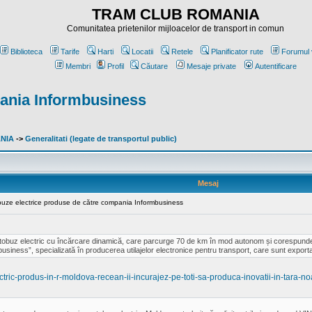
TRAM CLUB ROMANIA
Comunitatea prietenilor mijloacelor de transport in comun
Biblioteca
Tarife
Harti
Locatii
Retele
Planificator rute
Forumul 
Membri
Profil
Căutare
Mesaje private
Autentificare
pania Informbusiness
ANIA
->
Generalitati (legate de transportul public)
Mesaj
obuze electrice produse de către compania Informbusiness
tobuz electric cu încărcare dinamică, care parcurge 70 de km în mod autonom și corespunde tu
usiness”, specializată în producerea utilajelor electronice pentru transport, care sunt export
ctric-produs-in-r-moldova-recean-ii-incurajez-pe-toti-sa-produca-inovatii-in-tara-n