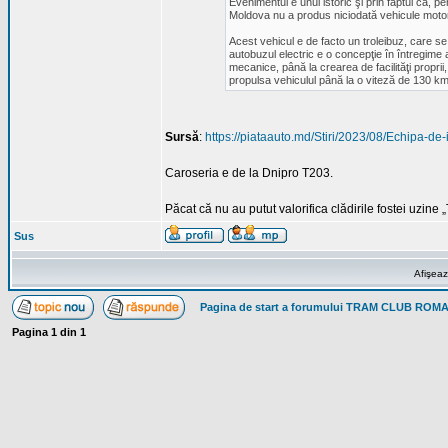
Evenimentul e unul istoric şi prin faptul că, 
Moldova nu a produs niciodată vehicule motori
Acest vehicul e de facto un troleibuz, care se 
autobuzul electric e o concepţie în întregim
mecanice, până la crearea de facilităţi propri
propulsa vehiculul până la o viteză de 130 km
Sursă
:
https://piataauto.md/Stiri/2023/08/Echipa-de
Caroseria e de la Dnipro T203.
Păcat că nu au putut valorifica clădirile fostei uzine
Sus
Afişeaz
Pagina de start a forumului TRAM CLUB ROM
Pagina
1
din
1