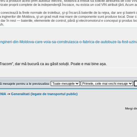
pentru a produce acest prim autobuz electric, Moldova a trebuit să solicite atribuirea de cod V
zate proprii complete de la independenţă încoace, nu exista un cod VIN atribuit ţării. Acum ac
conectează la firele normale de troleibuz, şi-şi încarcă bateriile de la reţea, dar are şi bater
e a inginerilor din Moldova, şi un grad mult mai mare de componente sunt produse local. Doar
i, dar în rest — bateriile, elementele de control, până şi electromotorul e conceput şi produs l
/h.
-ingineri-din-Moldova-care-voia-sa-construiasca-o-fabrica-de-autobuze-la-fost-uzin
 „Tracom”, dar mă bucură ca au găsit soluții. Poate e mai bine așa.
ă mesajele pentru a le previzualiza:
ANIA
->
Generalitati (legate de transportul public)
Mergi di