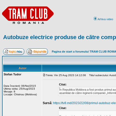
Arhiva video
Autobuze electrice produse de către com
Pagina de start a forumului TRAM CLUB ROM
Autor
Stefan Tudor
Trimis: Vin 25 Aug 2023 14:12:06
Titlul subiectului: Aut
Citat:
Data înscrierii: 06/Noi/2015
Ultima vizita: 25/Aug/2023
În Republica Moldova a fost produs primul au
Mesaje: 8
asamblat de către inginerii companiei „Informb
Locaţie: Chisinau (Moldova)
Sursă
:
https://tv8.md/2023/22/08/primul-autobuz-ele
Citat: