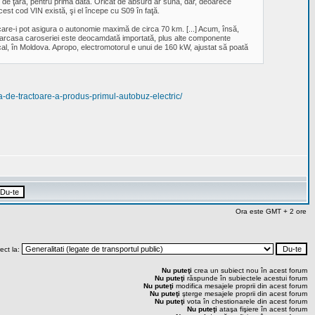
IN de ţară, pentru prima dată. Oricât de absurd ar suna, dar, deoarece
est cod VIN există, şi el începe cu S09 în faţă.
ii care-i pot asigura o autonomie maximă de circa 70 km. [...] Acum, însă,
 carcasa caroseriei este deocamdată importată, plus alte componente
ocal, în Moldova. Apropo, electromotorul e unui de 160 kW, ajustat să poată
a-de-tractoare-a-produs-primul-autobuz-electric/
Ora este GMT + 2 ore
rect la:
Nu puteţi
crea un subiect nou în acest forum
Nu puteţi
răspunde în subiectele acestui forum
Nu puteţi
modifica mesajele proprii din acest forum
Nu puteţi
şterge mesajele proprii din acest forum
Nu puteţi
vota în chestionarele din acest forum
Nu puteţi
ataşa fişiere în acest forum