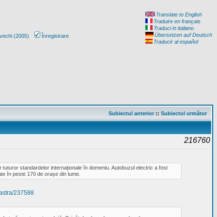
Translate to English
Traduire en français
Traduci in italiano
Übersetzen auf Deutsch
vechi (2005)
Înregistrare
Traducir al español
Subiectul anterior
::
Subiectul următor
216760
turor standardelor internaționale în domeniu. Autobuzul electric a fost
ate în peste 170 de orașe din lume.
oastra/237588