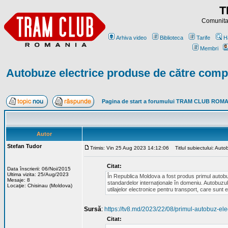
T
Comunitat
Arhiva video
Biblioteca
Tarife
H
Membri
Autobuze electrice produse de către com
Pagina de start a forumului TRAM CLUB ROM
Autor
Stefan Tudor
Trimis: Vin 25 Aug 2023 14:12:06
Titlul subiectului: Aut
Citat:
Data înscrierii: 06/Noi/2015
Ultima vizita: 25/Aug/2023
În Republica Moldova a fost produs primul autob
Mesaje: 8
standardelor internaționale în domeniu. Autobuzul
Locaţie: Chisinau (Moldova)
utilajelor electronice pentru transport, care sunt
Sursă
:
https://tv8.md/2023/22/08/primul-autobuz-ele
Citat: