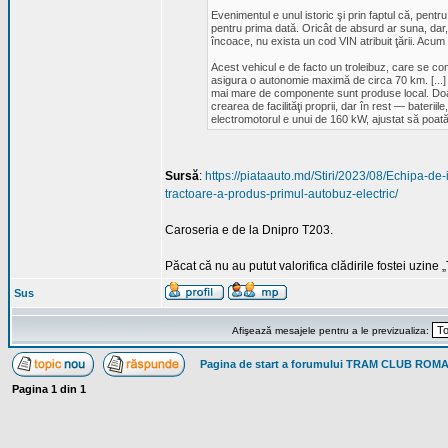
Evenimentul e unul istoric şi prin faptul că, pentr
pentru prima dată. Oricât de absurd ar suna, dar
încoace, nu exista un cod VIN atribuit ţării. Acum
Acest vehicul e de facto un troleibuz, care se conec
asigura o autonomie maximă de circa 70 km. [...] A
mai mare de componente sunt produse local. Doa
crearea de facilităţi proprii, dar în rest — bateri
electromotorul e unui de 160 kW, ajustat să poată
Sursă
:
https://piataauto.md/Stiri/2023/08/Echipa-de
tractoare-a-produs-primul-autobuz-electric/
Caroseria e de la Dnipro T203.
Păcat că nu au putut valorifica clădirile fostei uzine
Sus
Afişează mesajele pentru a le previzualiza:
Pagina de start a forumului TRAM CLUB ROM
Pagina
1
din
1