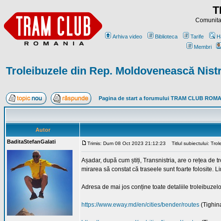
T
Comunitat
Arhiva video
Biblioteca
Tarife
H
Membri
Troleibuzele din Rep. Moldovenească Nist
Pagina de start a forumului TRAM CLUB ROM
Autor
BaditaStefanGalati
Trimis: Dum 08 Oct 2023 21:12:23
Titlul subiectului: Tr
Așadar, după cum știți, Transnistria, are o rețea de 
mirarea să constat că traseele sunt foarte folosite. L
Adresa de mai jos conține toate detaliile troleibuzelo
https://www.eway.md/en/cities/bender/routes
(Tighin