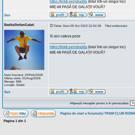
https://linktr.ee/rsbadita
(totul într-un singur loc)
MIE-MI PASĂ DE GALAȚI! VOUĂ?
Sus
BaditaStefanGalati
Trimis: Dum 08 Oct 2023 22:02:39
Titlul subiectului:
Si aici cateva poze
_________________
https://linktr.ee/rsbadita
(totul într-un singur loc)
MIE-MI PASĂ DE GALAȚI! VOUĂ?
Data înscrierii: 25/Feb/2008
Ultima vizita: 01/Aug/2026
Mesaje: 698
Locaţie: Galati
Sus
Afişează mesajele pentru a le previzualiza:
Pagina de start a forumului TRAM CLUB ROM
Pagina
1
din
1