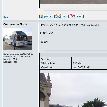
Sus
Condurache Florin
Trimis: Vin 12 Iun 2009 21:27:45
Titlul subiectului:
AB06DPM
La Iasi.
Data înscrierii: 23/Oct/2007
Ultima vizita: 07/Mai/2021
Mesaje: 250
Descriere:
Locaţie: Iasi
Mărime fişier:
130 kb
Vizualizat:
de 130327 ori