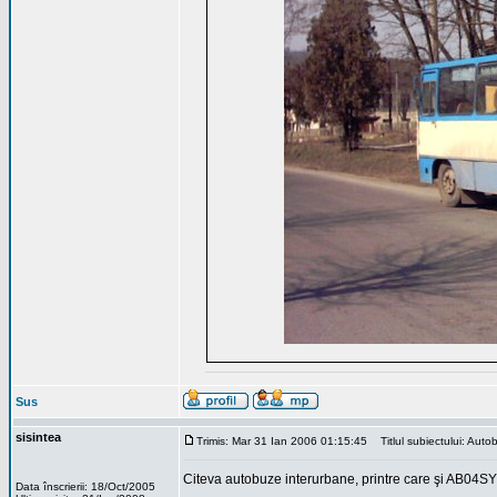
Sus
sisintea
Trimis: Mar 31 Ian 2006 01:15:45
Titlul subiectului: Autob
Citeva autobuze interurbane, printre care şi AB04S
Data înscrierii: 18/Oct/2005