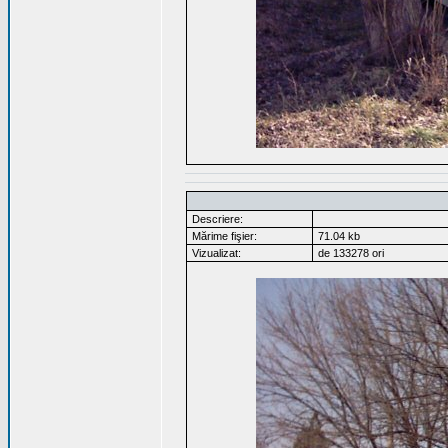
Descriere:
Mărime fişier:
71.04 kb
Vizualizat:
de 133278 ori