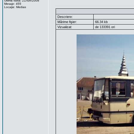
Ultima vizita: 21/Iun/2008
Mesaje: 455
Locaţie: Medias
Descriere:
Mărime fişier:
66.34 kb
Vizualizat:
de 133391 ori