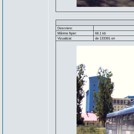
Descriere:
Mărime fişier:
66.1 kb
Vizualizat:
de 133391 ori