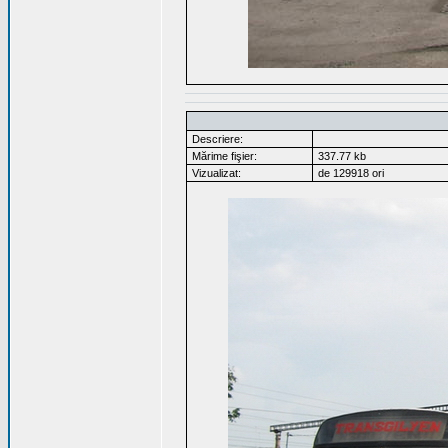
Descriere:
Mărime fişier:
337.77 kb
Vizualizat:
de 129918 ori