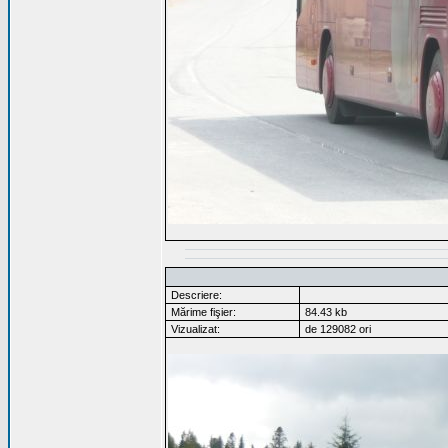
Descriere:
Mărime fişier:
84.43 kb
Vizualizat:
de 129082 ori