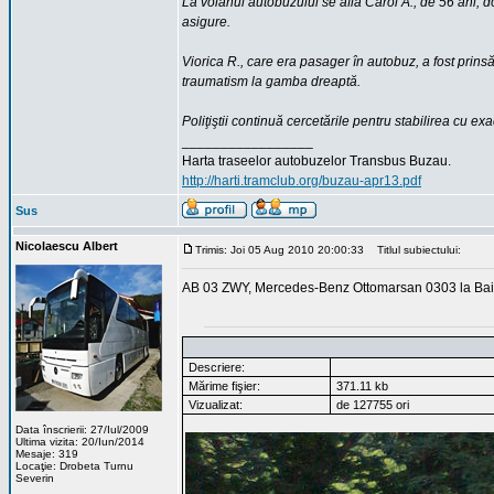
La volanul autobuzului se afla Carol A., de 56 ani, do
asigure.
Viorica R., care era pasager în autobuz, a fost prinsă
traumatism la gamba dreaptă.
Poliţiştii continuă cercetările pentru stabilirea cu ex
_________________
Harta traseelor autobuzelor Transbus Buzau.
http://harti.tramclub.org/buzau-apr13.pdf
Sus
Nicolaescu Albert
Trimis: Joi 05 Aug 2010 20:00:33
Titlul subiectului:
AB 03 ZWY, Mercedes-Benz Ottomarsan 0303 la Bai
Descriere:
Mărime fişier:
371.11 kb
Vizualizat:
de 127755 ori
Data înscrierii: 27/Iul/2009
Ultima vizita: 20/Iun/2014
Mesaje: 319
Locaţie: Drobeta Turnu
Severin