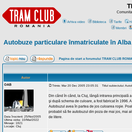
T
Comunitat
Arhiva video
Biblioteca
Tarife
H
Membri
Autobuze particulare înmatriculate în Alba
Pagina de start a forumului TRAM CLUB ROM
Autor
OAB
Trimis: Mar 20 Dec 2005 23:05:31
Titlul subiectului: Auto
Din când în când, la Cluj, lângă intrarea principal
şi după schema de culoare, a fost fabricat în 1996. 
Autobuzul avea în partea de jos culoarea roşie. Poate
probabil să fie autobuzul din poza de mai jos, mai
Data înscrierii: 25/Noi/2005
de litere.
Ultima vizita: 10/Mai/2022
Mesaje: 1621
Locaţie: Cluj