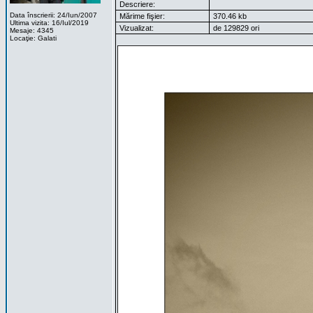
Descriere:
Data înscrierii: 24/Iun/2007
Mărime fişier:
370.46 kb
Ultima vizita: 16/Iul/2019
Vizualizat:
de 129829 ori
Mesaje: 4345
Locaţie: Galati