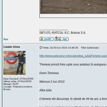
_________________
SBT-IJTL-RATCGL-S.C. Braicar S.A.
Sus
Catalin Ghita
Trimis: Joi 03 Iun 2010 14:49:28
Titlul subiectului:
http://www.adevarul.ro/locale/alba_iulia/Femeie-a
"
Femeie prinsă între uşile unui autobuz în autogara A
Dorin Ţimonea
Data înscrierii: 27/Oct/2005
Ultima vizita: 07/Oct/2025
Miercuri 2 iun 2010
Mesaje: 6225
Locaţie: Popesti-Leordeni,
Buzau
Alba Iulia
O femeie din Bucureşti, în vârstă de 49 de ani, a fost