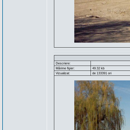
Descriere:
Mărime fişier:
49.32 kb
Vizualizat:
de 133391 ori