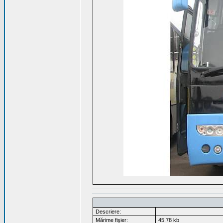
Descriere:
Mărime fişier:
45.78 kb