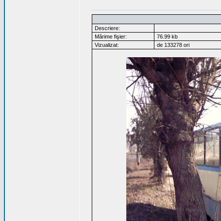
Descriere:
Mărime fişier:
76.99 kb
Vizualizat:
de 133278 ori