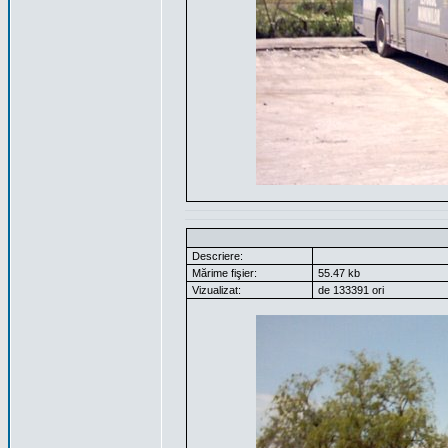
Descriere:
Mărime fişier:
55.47 kb
Vizualizat:
de 133391 ori