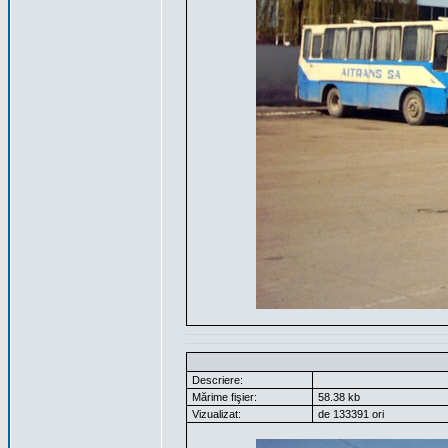
Descriere:
Mărime fişier:
58.38 kb
Vizualizat:
de 133391 ori