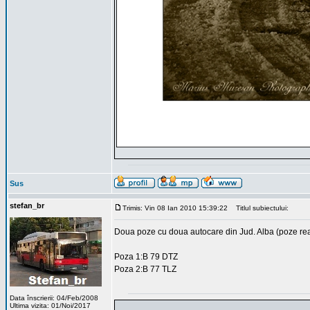
Sus
stefan_br
Trimis: Vin 08 Ian 2010 15:39:22
Titlul subiectului:
Doua poze cu doua autocare din Jud. Alba (poze real
Poza 1:B 79 DTZ
Poza 2:B 77 TLZ
Data înscrierii: 04/Feb/2008
Ultima vizita: 01/Noi/2017