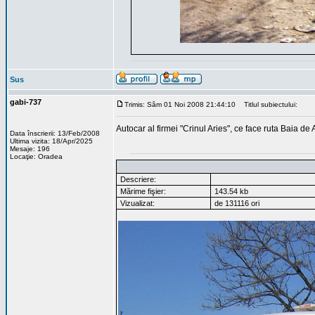
Sus
gabi-737
Trimis: Sâm 01 Noi 2008 21:44:10
Titlul subiectului:
Autocar al firmei "Crinul Aries", ce face ruta Baia 
Data înscrierii: 13/Feb/2008
Ultima vizita: 18/Apr/2025
Mesaje: 196
Locaţie: Oradea
Descriere:
Mărime fişier:
143.54 kb
Vizualizat:
de 131116 ori