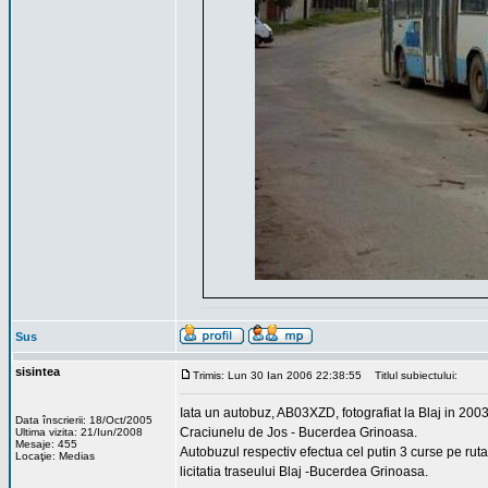
Sus
sisintea
Trimis: Lun 30 Ian 2006 22:38:55
Titlul subiectului:
Iata un autobuz, AB03XZD, fotografiat la Blaj in 2003. 
Data înscrierii: 18/Oct/2005
Craciunelu de Jos - Bucerdea Grinoasa.
Ultima vizita: 21/Iun/2008
Mesaje: 455
Autobuzul respectiv efectua cel putin 3 curse pe ruta
Locaţie: Medias
licitatia traseului Blaj -Bucerdea Grinoasa.