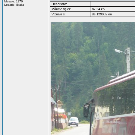
Mesaje: 1170
Descriere:
Locaţie: Braila
Mărime fişier:
87.34 kb
Vizualizat:
de 129082 ori