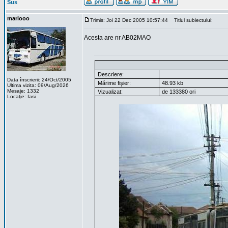
Sus
mariooo
Trimis: Joi 22 Dec 2005 10:57:44
Titlul subiectului:
Acesta are nr AB02MAO
Descriere:
Data înscrierii: 24/Oct/2005
Mărime fişier:
48.93 kb
Ultima vizita: 09/Aug/2026
Mesaje: 1332
Vizualizat:
de 133380 ori
Locaţie: Iasi