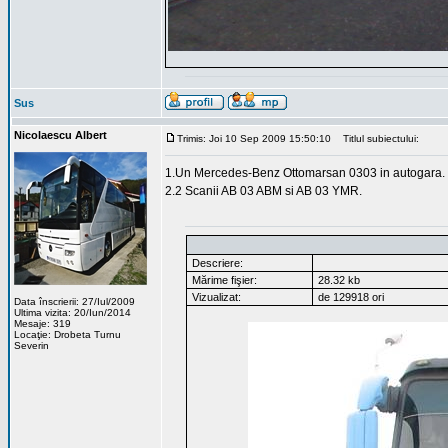
Sus
Nicolaescu Albert
Trimis: Joi 10 Sep 2009 15:50:10
Titlul subiectului:
1.Un Mercedes-Benz Ottomarsan 0303 in autogara.
2.2 Scanii AB 03 ABM si AB 03 YMR.
Descriere:
Mărime fişier:
28.32 kb
Vizualizat:
de 129918 ori
Data înscrierii: 27/Iul/2009
Ultima vizita: 20/Iun/2014
Mesaje: 319
Locaţie: Drobeta Turnu
Severin