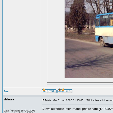
Sus
sisintea
Trimis: Mar 31 Ian 2006 01:15:45
Titlul subiectului: Autob
Citeva autobuze interurbane, printre care şi AB04S
Data înscrierii: 18/Oct/2005