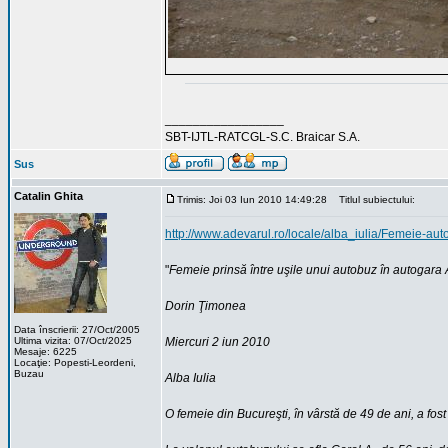
_________________
SBT-IJTL-RATCGL-S.C. Braicar S.A.
Sus
Catalin Ghita
Trimis: Joi 03 Iun 2010 14:49:28
Titlul subiectului:
http://www.adevarul.ro/locale/alba_iulia/Femeie-a
"
Femeie prinsă între uşile unui autobuz în autogara A
Dorin Ţimonea
Data înscrierii: 27/Oct/2005
Ultima vizita: 07/Oct/2025
Miercuri 2 iun 2010
Mesaje: 6225
Locaţie: Popesti-Leordeni,
Buzau
Alba Iulia
O femeie din Bucureşti, în vârstă de 49 de ani, a fost