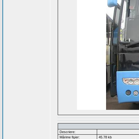
Descriere:
Mărime fişier:
45.78 kb