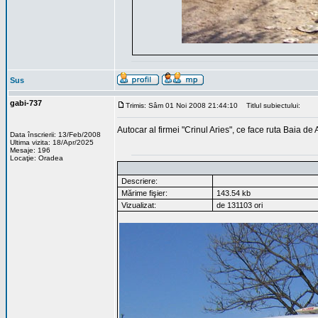
Sus
gabi-737
Trimis: Sâm 01 Noi 2008 21:44:10
Titlul subiectului:
Autocar al firmei "Crinul Aries", ce face ruta Baia 
Data înscrierii: 13/Feb/2008
Ultima vizita: 18/Apr/2025
Mesaje: 196
Locaţie: Oradea
Descriere:
Mărime fişier:
143.54 kb
Vizualizat:
de 131103 ori