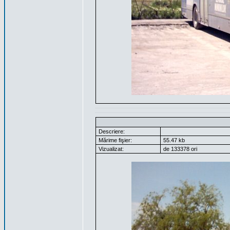
Descriere:
Mărime fişier:
55.47 kb
Vizualizat:
de 133378 ori