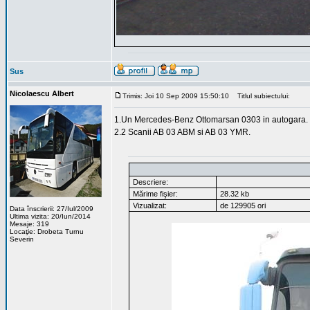
Sus
Nicolaescu Albert
Trimis: Joi 10 Sep 2009 15:50:10
Titlul subiectului:
1.Un Mercedes-Benz Ottomarsan 0303 in autogara.
2.2 Scanii AB 03 ABM si AB 03 YMR.
Descriere:
Mărime fişier:
28.32 kb
Vizualizat:
de 129905 ori
Data înscrierii: 27/Iul/2009
Ultima vizita: 20/Iun/2014
Mesaje: 319
Locaţie: Drobeta Turnu
Severin