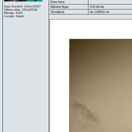
Descriere:
Data înscrierii: 24/Iun/2007
Mărime fişier:
370.46 kb
Ultima vizita: 16/Iul/2019
Vizualizat:
de 129816 ori
Mesaje: 4345
Locaţie: Galati