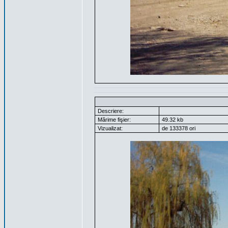
Descriere:
Mărime fişier:
49.32 kb
Vizualizat:
de 133378 ori