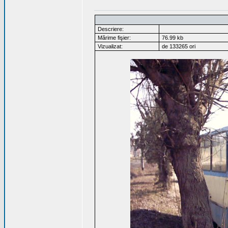
Descriere:
Mărime fişier:
76.99 kb
Vizualizat:
de 133265 ori