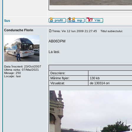
Sus
Condurache Florin
Trimis: Vin 12 Iun 2009 21:27:45
Titlul subiectului:
AB06DPM
La Iasi.
Data înscrierii: 23/Oct/2007
Ultima vizita: 07/Mai/2021
Mesaje: 250
Descriere:
Locaţie: Iasi
Mărime fişier:
130 kb
Vizualizat:
de 130314 ori