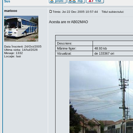
Sus
mariooo
Trimis: Joi 22 Dec 2005 10:57:44
Titlul subiectului:
Acesta are nr AB02MAO
Descriere:
Data înscrierii: 24/Oct/2005
Mărime fişier:
48.93 kb
Ultima vizita: 14/Iul/2026
Mesaje: 1332
Vizualizat:
de 133367 ori
Locaţie: Iasi