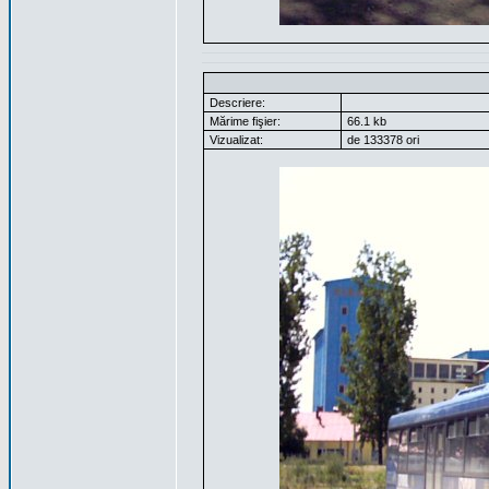
Descriere:
Mărime fişier:
66.1 kb
Vizualizat:
de 133378 ori