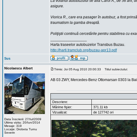
La volanul autobuzului se afla Carol A., de 56 ani, do
asigure.
Viorica R., care era pasager în autobuz, a fost prinsă
traumatism la gamba dreaptă.
Poliţiştii continuă cercetările pentru stabilirea cu ex
_________________
Harta traseelor autobuzelor Transbus Buzau.
http://harti.tramclub.org/buzau-apr13.pdf
Sus
Nicolaescu Albert
Trimis: Joi 05 Aug 2010 20:00:33
Titlul subiectului:
AB 03 ZWY, Mercedes-Benz Ottomarsan 0303 la Bai
Descriere:
Mărime fişier:
371.11 kb
Vizualizat:
de 127742 ori
Data înscrierii: 27/Iul/2009
Ultima vizita: 20/Iun/2014
Mesaje: 319
Locaţie: Drobeta Turnu
Severin