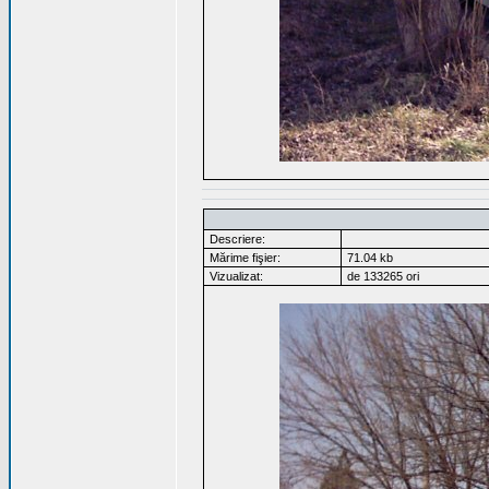
Descriere:
Mărime fişier:
71.04 kb
Vizualizat:
de 133265 ori