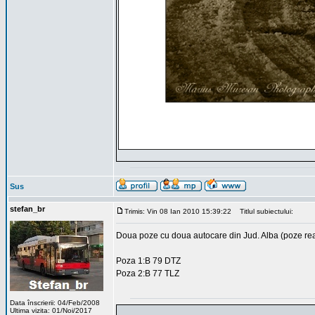
Sus
stefan_br
Trimis: Vin 08 Ian 2010 15:39:22
Titlul subiectului:
Doua poze cu doua autocare din Jud. Alba (poze real
Poza 1:B 79 DTZ
Poza 2:B 77 TLZ
Data înscrierii: 04/Feb/2008
Ultima vizita: 01/Noi/2017