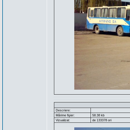
Descriere:
Mărime fişier:
58.38 kb
Vizualizat:
de 133378 ori