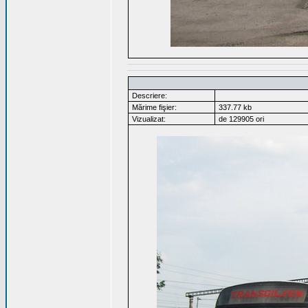
Descriere:
Mărime fişier:
337.77 kb
Vizualizat:
de 129905 ori