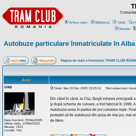
T
Comunitat
Arhiva video
Biblioteca
Tarife
H
Membri
Autobuze particulare înmatriculate în Alba
Pagina de start a forumului TRAM CLUB ROM
Autor
OAB
Trimis: Mar 20 Dec 2005 23:05:31
Titlul subiectului: Auto
Din când în când, la Cluj, lângă intrarea principal
şi după schema de culoare, a fost fabricat în 1996. 
Autobuzul avea în partea de jos culoarea roşie. Poate
probabil să fie autobuzul din poza de mai jos, mai
Data înscrierii: 25/Noi/2005
de litere.
Ultima vizita: 10/Mai/2022
Mesaje: 1621
Locaţie: Cluj