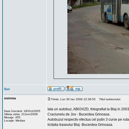
Sus
sisintea
Trimis: Lun 30 Ian 2006 22:38:55
Titlul subiectului:
Iata un autobuz, AB03XZD, fotografiat la Blaj in 2003. 
Data înscrierii: 18/Oct/2005
Craciunelu de Jos - Bucerdea Grinoasa.
Ultima vizita: 21/Iun/2008
Mesaje: 455
Autobuzul respectiv efectua cel putin 3 curse pe ruta
Locaţie: Medias
licitatia traseului Blaj -Bucerdea Grinoasa.