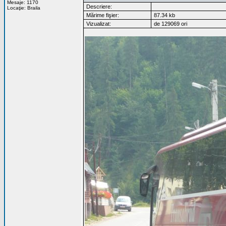
Mesaje: 1170
Descriere:
Locaţie: Braila
Mărime fişier:
87.34 kb
Vizualizat:
de 129069 ori