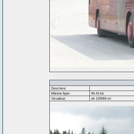
Descriere:
Mărime fişier:
84.43 kb
Vizualizat:
de 129069 ori