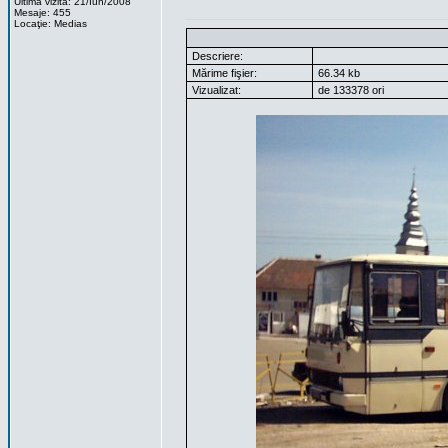
Ultima vizita: 21/Iun/2008
Mesaje: 455
Locaţie: Medias
Descriere:
Mărime fişier:
66.34 kb
Vizualizat:
de 133378 ori