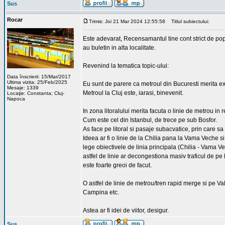
Sus
Rocar
Trimis: Joi 21 Mar 2024 12:55:58
Titlul subiectului:
Este adevarat, Recensamantul tine cont strict de popula
au buletin in alta localitate.
Revenind la tematica topic-ului:
Data înscrierii: 15/Mar/2017
Ultima vizita: 25/Feb/2025
Eu sunt de parere ca metroul din Bucuresti merita ex
Mesaje: 1339
Metroul la Cluj este, iarasi, binevenit.
Locaţie: Constanta; Cluj-
Napoca
In zona litoralului merita facuta o linie de metrou in
Cum este cel din Istanbul, de trece pe sub Bosfor.
As face pe litoral si pasaje subacvatice, prin care 
Ideea ar fi o linie de la Chilia pana la Vama Veche 
lege obiectivele de linia principala (Chilia - Vama Vec
astfel de linie ar decongestiona masiv traficul de pe 
este foarte greoi de facut.
O astfel de linie de metrou/tren rapid merge si pe Va
Campina etc.
Astea ar fi idei de viitor, desigur.
Sus