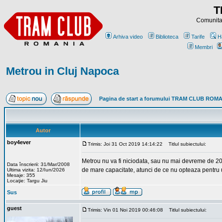
T
Comunitat
Arhiva video
Biblioteca
Tarife
H
Membri
Metrou in Cluj Napoca
Pagina de start a forumului TRAM CLUB ROM
Autor
boy4ever
Trimis: Joi 31 Oct 2019 14:14:22
Titlul subiectului:
Metrou nu va fi niciodata, sau nu mai devreme de 20-3
Data înscrierii: 31/Mar/2008
de mare capacitate, atunci de ce nu opteaza pentru
Ultima vizita: 12/Iun/2026
Mesaje: 355
Locaţie: Targu Jiu
Sus
guest
Trimis: Vin 01 Noi 2019 00:46:08
Titlul subiectului: