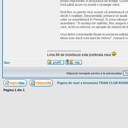
fondul întârzierilor în procedura de licitație. Guve
însă până acum nu există o strategie clară.
Emil Boc nu pierde nicio ocazie să amintească cluj
decât o realitate. Deocamdată, primarul se laud
urilor se asamblează în Florești, în zona viitoarei
asamblare.” În același ton optimist, Boc asigură că
care, la fel ca metroul, se apropie de statutul de
Unul dintre comentariile lăsate la postarea edilu
ideea este dacă sunt bani de metrou”, notează sce
_________________
Linia 86 de troleibuze este preferata mea
Sus
Afişează mesajele pentru a le previzualiza:
Pagina de start a forumului TRAM CLUB ROM
Pagina
1
din
1