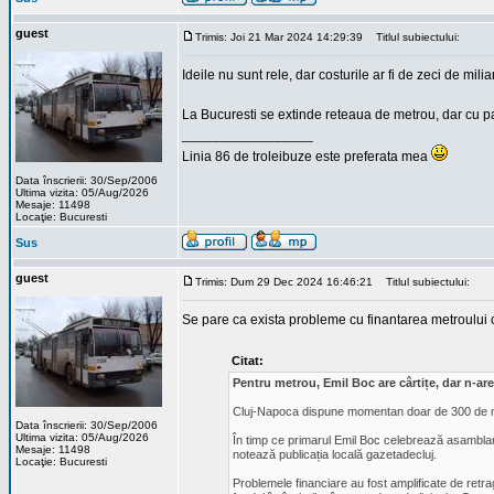
guest
Trimis: Joi 21 Mar 2024 14:29:39
Titlul subiectului:
Ideile nu sunt rele, dar costurile ar fi de zeci de mi
La Bucuresti se extinde reteaua de metrou, dar cu pa
_________________
Linia 86 de troleibuze este preferata mea
Data înscrierii: 30/Sep/2006
Ultima vizita: 05/Aug/2026
Mesaje: 11498
Locaţie: Bucuresti
Sus
guest
Trimis: Dum 29 Dec 2024 16:46:21
Titlul subiectului:
Se pare ca exista probleme cu finantarea metroului ca
Citat:
Pentru metrou, Emil Boc are cârtițe, dar n-are
Cluj-Napoca dispune momentan doar de 300 de milio
Data înscrierii: 30/Sep/2006
Ultima vizita: 05/Aug/2026
În timp ce primarul Emil Boc celebrează asamblarea
Mesaje: 11498
notează publicația locală gazetadecluj.
Locaţie: Bucuresti
Problemele financiare au fost amplificate de ret