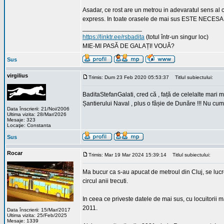
Asadar, ce rost are un metrou in adevaratul sens al 
express. In toate orasele de mai sus ESTE NEC
_________________
https://linktr.ee/rsbadita
(totul într-un singur loc)
MIE-MI PASĂ DE GALAȚI! VOUĂ?
Sus
virgilius
Trimis: Dum 23 Feb 2020 05:53:37
Titlul subiectului:
BaditaStefanGalati, cred că , față de celelalte mari m
Șantierului Naval , plus o fâșie de Dunăre !!! Nu cum
Data înscrierii: 21/Noi/2006
Ultima vizita: 28/Mar/2026
Mesaje: 323
Locaţie: Constanta
Sus
Rocar
Trimis: Mar 19 Mar 2024 15:39:14
Titlul subiectului:
Ma bucur ca s-au apucat de metroul din Cluj, se lucre
circul anii trecuti.
In ceea ce priveste datele de mai sus, cu locuitorii 
2011.
Data înscrierii: 15/Mar/2017
Ultima vizita: 25/Feb/2025
Mesaje: 1339