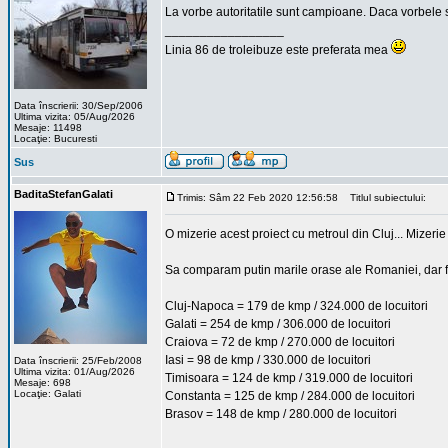
La vorbe autoritatile sunt campioane. Daca vorbele s
_________________
Linia 86 de troleibuze este preferata mea
Data înscrierii: 30/Sep/2006
Ultima vizita: 05/Aug/2026
Mesaje: 11498
Locaţie: Bucuresti
Sus
BaditaStefanGalati
Trimis: Sâm 22 Feb 2020 12:56:58
Titlul subiectului:
O mizerie acest proiect cu metroul din Cluj... Mizerie
Sa comparam putin marile orase ale Romaniei, dar f
Cluj-Napoca = 179 de kmp / 324.000 de locuitori
Galati = 254 de kmp / 306.000 de locuitori
Craiova = 72 de kmp / 270.000 de locuitori
Iasi = 98 de kmp / 330.000 de locuitori
Data înscrierii: 25/Feb/2008
Ultima vizita: 01/Aug/2026
Timisoara = 124 de kmp / 319.000 de locuitori
Mesaje: 698
Locaţie: Galati
Constanta = 125 de kmp / 284.000 de locuitori
Brasov = 148 de kmp / 280.000 de locuitori