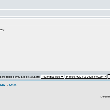
ams!
ă mesajele pentru a le previzualiza:
ANIA
->
Africa
Mergi di