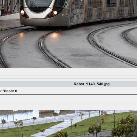
Rabat_9140_540.jpg
t Hassan II