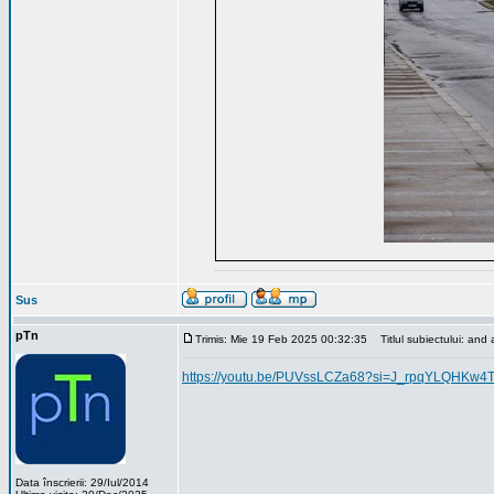
Sus
pTn
Trimis: Mie 19 Feb 2025 00:32:35
Titlul subiectului: and 
https://youtu.be/PUVssLCZa68?si=J_rpqYLQHKw4
Data înscrierii: 29/Iul/2014