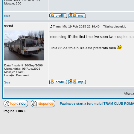
Ultima vizita: 20/Dec/2025
Mesaje: 250
Sus
guest
Trimis: Mie 19 Feb 2025 22:39:40
Titlul subiectului:
Interesting. It's the first time I've seen two coupled tr
_________________
Linia 86 de troleibuze este preferata mea
Data înscrierii: 30/Sep/2006
Ultima vizita: 05/Aug/2026
Mesaje: 11498
Locaţie: Bucuresti
Sus
Afişeaz
Pagina de start a forumului TRAM CLUB ROM
Pagina
1
din
1