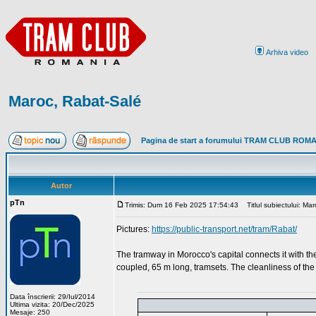
Arhiva video
Maroc, Rabat-Salé
Pagina de start a forumului TRAM CLUB ROM
Autor
pTn
Trimis: Dum 16 Feb 2025 17:54:43
Titlul subiectului: Ma
Pictures:
https://public-transport.net/tram/Rabat/
The tramway in Morocco's capital connects it with the
coupled, 65 m long, tramsets. The cleanliness of the 
Data înscrierii: 29/Iul/2014
Ultima vizita: 20/Dec/2025
Mesaje: 250