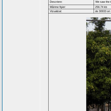
Descriere:
We saw the tr
Mărime fişier:
256.74 kb
Vizualizat:
de 30933 ori