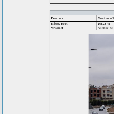
Descriere:
Terminus of l
Mărime fişier:
163.18 kb
Vizualizat:
de 30933 ori