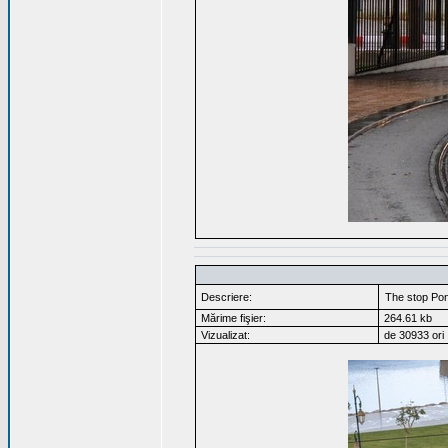
Descriere:
The stop Pon
Mărime fişier:
264.61 kb
Vizualizat:
de 30933 ori