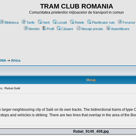
TRAM CLUB ROMANIA
Comunitatea prietenilor mijloacelor de transport in comun
Biblioteca
Tarife
Harti
Locatii
Retele
Planificator rute
Forumul 
Membri
Profil
Căutare
Mesaje private
Autentificare
ANIA
->
Africa
Mesaj
roc, Rabat-Salé
 larger neighbouring city of Salé on its own tracks. The bidirectional trams of type 
stops and vehicles is striking. There are two lines that overlap in the area of the Bo
Rabat_9140_408.jpg