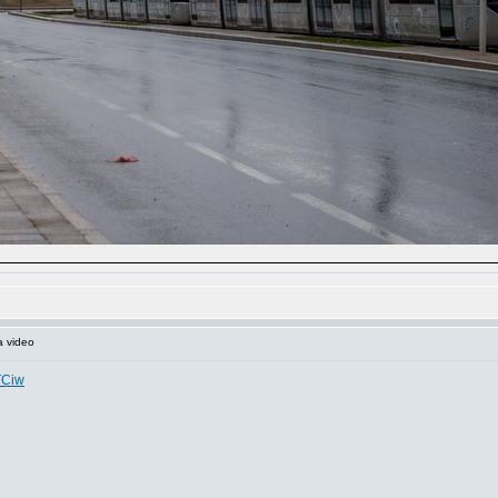
a video
TCiw