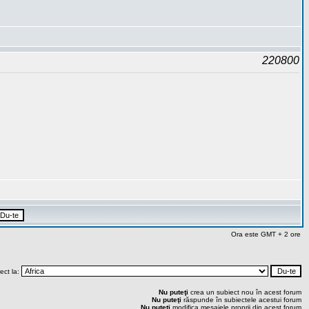
220800
Ora este GMT + 2 ore
rect la:
Nu puteţi
crea un subiect nou în acest forum
Nu puteţi
răspunde în subiectele acestui forum
Nu puteţi
modifica mesajele proprii din acest forum