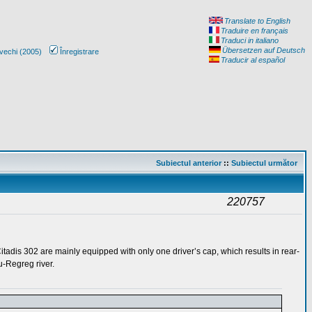
Translate to English
Traduire en français
Traduci in italiano
Übersetzen auf Deutsch
vechi (2005)
Înregistrare
Traducir al español
Subiectul anterior
::
Subiectul următor
220757
Citadis 302 are mainly equipped with only one driver’s cap, which results in rear-
u-Regreg river.