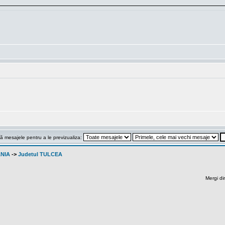
ă mesajele pentru a le previzualiza:
ANIA
->
Judetul TULCEA
Mergi di