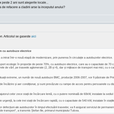
x peste 2 ani sunt alegerile locale...
a de refacere a cladirii arse la inceputul anului?
on. Articolul se gaseste
aici
m cu autobuze electrice
 a intrat într-o nouă etapă de modernizare, prin punerea în circulație a autobuzelor electrice.
nsport ecologic în proporție de peste 70%, cu autobuze electrice, care au o capacitate de 70 căl
e de vârf, pe traseele aglomerate (2, 2B și 4), dar și mijloace de transport mai mici, cu o cap
n situații extreme, un număr de nouă autobuze BMC, producție 2006-2007, vor fi păstrate de Pri
e încălzire și aer condiționat, și sunt prevăzute cu rampe de acces pentru persoanele cu dizab
jutorul celor zece stații de încărcare lentă, cu o putere nominală de 60kW, instalate la sediul
de urgență, la cele trei stații de încărcare rapidă, cu o capacitate de 540 kW, instalate în stați
r defecțiuni ale autobuzelor în timpul efectuării traseelor, va fi asigurat serviciul de permanen
 de transport“, a transmis Ștefan Ilie, primarul municipiului Tulcea.