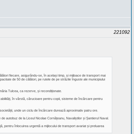
221092
ători fiecare, asigurându-se, în același timp, și mijloace de transport mai
acitate de 50 de călători, pe rutele de pe străzile înguste ale municipiului
măria Tulcea, ca rezerve, și recondiționate.
ilități, în vârstă, cărucioare pentru copii, sisteme de încărcare pentru
 societății, unde un ciclu de încărcare durează aproximativ patru ore.
ile de autobuz de la Liceul Nicolae Cornățeanu, Navaliștilor și Șantierul Naval.
ță, pentru înlocuirea urgentă a mijlocului de transport avariat și preluarea