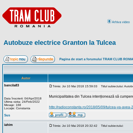
Arhiva video
Autobuze electrice Granton la Tulcea
Pagina de start a forumului TRAM CLUB ROM
Autor
bancila83
Trimis: Joi 10 Mai 2018 15:59:03
Titlul subiectului: Autob
Municipalitatea din Tulcea intenționează să cumpere 
Data înscrierii: 04/Apr/2018
Ultima vizita: 24/Feb/2022
Mesaje: 168
http://radioconstanta.ro/2018/05/09/tulcea-va-avea-
Locaţie: Constanta
Sus
iahim
Trimis: Joi 10 Mai 2018 20:32:42
Titlul subiectului: