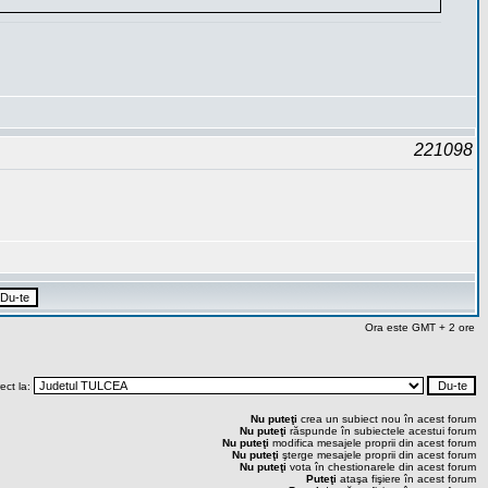
221098
Ora este GMT + 2 ore
rect la:
Nu puteţi
crea un subiect nou în acest forum
Nu puteţi
răspunde în subiectele acestui forum
Nu puteţi
modifica mesajele proprii din acest forum
Nu puteţi
şterge mesajele proprii din acest forum
Nu puteţi
vota în chestionarele din acest forum
Puteţi
ataşa fişiere în acest forum