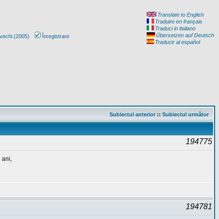
Translate to English
Traduire en français
Traduci in italiano
Übersetzen auf Deutsch
vechi (2005)
Înregistrare
Traducir al español
Subiectul anterior
::
Subiectul următor
194775
 ani,
194781