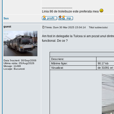
_________________
Linia 86 de troleibuze este preferata mea
Sus
guest
Trimis: Dum 30 Mar 2025 15:04:14
Titlul subiectului:
Am fost in delegatie la Tulcea si am pozat unul dint
functional. De ce ?
Descriere:
Data înscrierii: 30/Sep/2006
Ultima vizita: 05/Aug/2026
Mărime fişier:
90.17 kb
Mesaje: 11498
Vizualizat:
de 31091 ori
Locaţie: Bucuresti