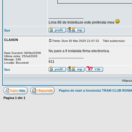
_________________
Linia 86 de troleibuze este preferata mea
Sus
CLAXON
Trimis: Dum 30 Mar 2025 21:07:31
Titlul subiectului:
Nu pare a fi instalata firma electronica.
Data înscrierii: 09/Noi/2006
_________________
Ultima vizita: 25/Iul/2026
Mesaje: 248
611
Locaţie: Bucuresti
Sus
Afişeaz
Pagina de start a forumului TRAM CLUB ROM
Pagina
1
din
1