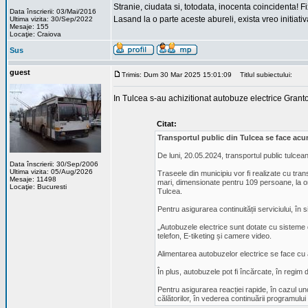
Stranie, ciudata si, totodata, inocenta coincidenta! Fi
Data înscrierii: 03/Mai/2016
Lasand la o parte aceste abureli, exista vreo initiativ
Ultima vizita: 30/Sep/2022
Mesaje: 155
Locaţie: Craiova
Sus
guest
Trimis: Dum 30 Mar 2025 15:01:09
Titlul subiectului:
In Tulcea s-au achizitionat autobuze electrice Grant
Citat:
Transportul public din Tulcea se face acu
De luni, 20.05.2024, transportul public tulcean
Data înscrierii: 30/Sep/2006
Ultima vizita: 05/Aug/2026
Traseele din municipiu vor fi realizate cu tra
Mesaje: 11498
mari, dimensionate pentru 109 persoane, la orel
Locaţie: Bucuresti
Tulcea.
Pentru asigurarea continuității serviciului, î
„Autobuzele electrice sunt dotate cu sisteme d
telefon, E-tiketing și camere video.
Alimentarea autobuzelor electrice se face cu a
În plus, autobuzele pot fi încărcate, în regim 
Pentru asigurarea reacției rapide, în cazul uno
călătorilor, în vederea continuării programului