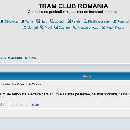
TRAM CLUB ROMANIA
Comunitatea prietenilor mijloacelor de transport in comun
Biblioteca
Tarife
Harti
Locatii
Retele
Planificator rute
Forumul 
Membri
Profil
Căutare
Mesaje private
Autentificare
ANIA
->
Judetul TULCEA
Mesaj
uze electrice Granton la Tulcea
25 de autobuze electrice care ar urma să intre pe trasee, cel mai probabil, peste 2
25-de-autobuze-electrice/