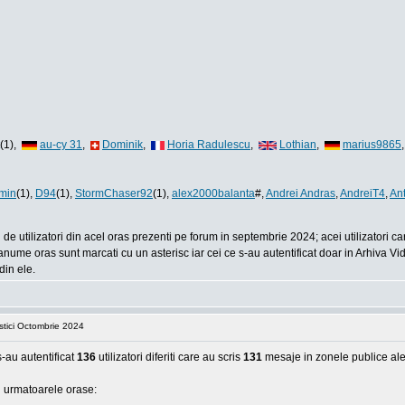
(1),
au-cy 31
,
Dominik
,
Horia Radulescu
,
Lothian
,
marius9865
min
(1),
D94
(1),
StormChaser92
(1),
alex2000balanta
#,
Andrei Andras
,
AndreiT4
,
An
de utilizatori din acel oras prezenti pe forum in septembrie 2024; acei utilizatori 
anume oras sunt marcati cu un asterisc iar cei ce s-au autentificat doar in Arhiva Vid
din ele.
istici Octombrie 2024
au autentificat
136
utilizatori diferiti care au scris
131
mesaje in zonele publice ale
in urmatoarele orase: