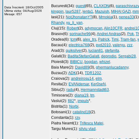
Bucuresti(34):
guest
(65),
CLAXON
(6),
paraschivraz
Data înscrierii: 18/Oct/2005
Ultima vizita: 04/Aug/2026
kingpin
,
laur5287
,
lenta1
,
Mazuish
,
MIHAI GAZI
,
mmf
Mesaje: 657
Iasi(21):
NotJhonatanYT
(8),
Mrnokia
(1),
nenea33
(1)
Rhandy
,
yu_li_yan
.
Cluj(15):
Robert
(2),
adymocan
,
Alin10CFR
,
andrei1
Brasov(6):
sorinache96
(4),
Andrei Andras
(2),
Pok
,
T
Oradea(6):
tcm
(6),
alex_trs
,
Patrick
,
Timi
,
Tram-fan
,
Bacau(4):
electrica768
(2),
pvd2010
,
valeryu
,
zzz
.
Arad(3):
quiksilver
(2),
lucian81
,
stefanita
.
Galati(3):
BaditaStefanGalati
,
deprodio
,
Sergabi28
.
Ploiesti(3):
BIBICU
,
bogdan
,
whizel
.
Baia Mare(2):
David89
(3),
ghermanlucadanny
.
Buzau(2):
ADK
(14),
TDR1202
.
Craiova(2):
andreirosu14
,
elm
.
Resita(2):
EVANdersar
,
Ker0seN
.
Sibiu(2):
radu
(4),
Hermannstadt63
.
Timisoara(2):
diana19
,
tm
.
Vaslui(2):
fl82
*,
impuls
*.
Bistrita(1):
Norbi
.
Botosani(1):
catalind18
(2).
Constanta(1):
rzv
.
Piatra Neamt(1):
Trifescu Matei
.
Targu Mures(1):
silviu vlad
.