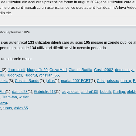
e utilizatori din acel oras prezenti pe forum in august 2024; acei utilizatori care 
me oras sunt marcati cu un asterisc iar cei ce s-au autentificat doar in Arhiva Video
din ele.
istici Septembrie 2024
-au autentificat
133
utilizatori diferiti care au scris
105
mesaje in zonele publice al
, pentru un total de
134
utilizatori diferiti activi in aceasta perioada.
in urmatoarele orase:
er
(2),
1.cremsnit
,
bluepuffle20
,
CezarMad
,
ClaudiuBadita
,
Costin2002
,
demonseye
iul
,
Tudor623
,
TudorSt
,
vcristian_55
.
nokia
(3),
Cosmin Sandu
(2),
julius
(1),
marian2001FCBT
(1),
Criss
,
crissbc
,
dan_g
,
E
Fan
(1),
darius 23
(1),
Gabrielro213
(1),
adymocan
,
andrei105
,
bobcik
,
Carligu
,
elekt
i
,
Tram-fan
,
wisler
.
leryu
.
e
,
tubus
,
Volvo 65
.