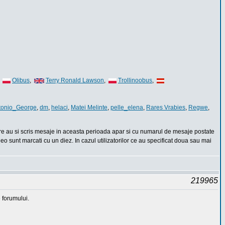
,
Olibus
,
Terry Ronald Lawson
,
Trollinoobus
,
tonio_George
,
dm
,
helaci
,
Matei Melinte
,
pelle_elena
,
Rares Vrabies
,
Regwe
,
care au si scris mesaje in aceasta perioada apar si cu numarul de mesaje postate
eo sunt marcati cu un diez. In cazul utilizatorilor ce au specificat doua sau mai
219965
 forumului.