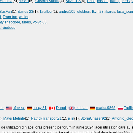
Mrnokia
(5),
MYSU
(5),
Cosmin Sandu
(4),
Silviu T-S
(4),
Criss
,
crissbc
,
dan_g
,
EEG
,
BusFan
(1),
darius 23
(1),
TatalLor
(1),
andrei105
,
elektron
,
fkvm23
,
ikarus
,
luca_ioan
i
,
Tram-fan
,
wisler
.
hty Theodore
,
tubus
,
Volvo 65
.
silviudeep
.
er
,
afmxxx
,
au-cy 31
,
Danut
,
Lothian
,
marius9865
,
Troll
1),
Matei Melinte
(1),
PatrickTransport21
(1),
pTn
(1),
StormChaser92
(1),
Antonio_Geo
e utilizatori din acel oras prezenti pe forum in iunie 2024; acei utilizatori care a
me oras sunt marcati cu un asterisc iar cei ce s-au autentificat doar in Arhiva Video