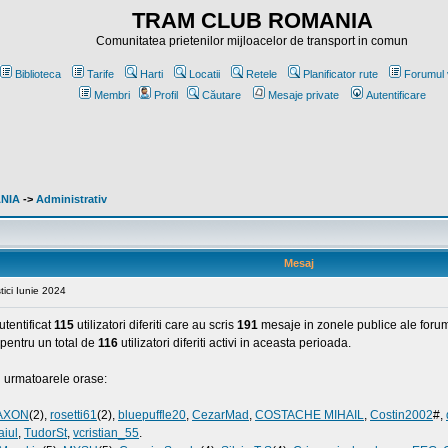
TRAM CLUB ROMANIA
Comunitatea prietenilor mijloacelor de transport in comun
Biblioteca
Tarife
Harti
Locatii
Retele
Planificator rute
Forumul 
Membri
Profil
Căutare
Mesaje private
Autentificare
ANIA
->
Administrativ
Mesaj
stici Iunie 2024
tentificat
115
utilizatori diferiti care au scris
191
mesaje in zonele publice ale forum
, pentru un total de
116
utilizatori diferiti activi in aceasta perioada.
in urmatoarele orase:
AXON
(2),
rosetti61
(2),
bluepuffle20
,
CezarMad
,
COSTACHE MIHAIL
,
Costin2002
#,
aiul
,
TudorSt
,
vcristian_55
.