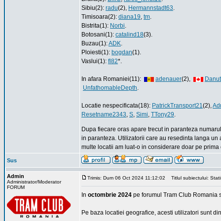
Sibiu(2):
radu
(2),
Hermannstadt63
.
Timisoara(2):
diana19
,
tm
.
Bistrita(1):
Norbi
.
Botosani(1):
catalind18
(3).
Buzau(1):
ADK
.
Ploiesti(1):
bogdan
(1).
Vaslui(1):
fl82
*.
In afara Romaniei(11):
adenauer
(2),
Danut
UnfathomableDepth
.
Locatie nespecificata(18):
PatrickTransport21
(2),
Ad
Resetname2343
,
S
,
Simi
,
TTony29
.
Dupa fiecare oras apare trecut in paranteza numarul 
in paranteza. Utilizatorii care au resedinta langa un 
multe locatii am luat-o in considerare doar pe prima 
Sus
Admin
Trimis: Dum 06 Oct 2024 11:12:02
Titlul subiectului: Stat
Administrator/Moderator
FORUM
In
octombrie 2024
pe forumul Tram Club Romania s-
Pe baza locatiei geografice, acesti utilizatori sunt d