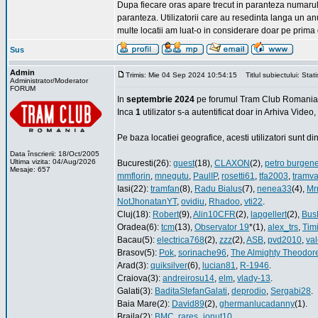
Dupa fiecare oras apare trecut in paranteza numarul d
paranteza. Utilizatorii care au resedinta langa un anu
multe locatii am luat-o in considerare doar pe prima 
Sus
Admin
Trimis: Mie 04 Sep 2024 10:54:15
Titlul subiectului: Stat
Administrator/Moderator
FORUM
In
septembrie 2024
pe forumul Tram Club Romania s
Inca
1
utilizator s-a autentificat doar in Arhiva Video
Pe baza locatiei geografice, acesti utilizatori sunt d
Data înscrierii: 18/Oct/2005
Ultima vizita: 04/Aug/2026
Bucuresti(26):
guest
(18),
CLAXON
(2),
petro burgen
Mesaje: 657
mmflorin
,
mnegutu
,
PaulIP
,
rosetti61
,
tfa2003
,
tramva
Iasi(22):
tramfan
(8),
Radu Bialus
(7),
nenea33
(4),
Mr
NotJhonatanYT
,
ovidiu
,
Rhadoo
,
vti22
.
Cluj(18):
Robert
(9),
Alin10CFR
(2),
lapgellert
(2),
Bus
Oradea(6):
tcm
(13),
Observator 19
*(1),
alex_trs
,
Tim
Bacau(5):
electrica768
(2),
zzz
(2),
ASB
,
pvd2010
,
va
Brasov(5):
Pok
,
sorinache96
,
The Almighty Theodor
Arad(3):
quiksilver
(6),
lucian81
,
R-1946
.
Craiova(3):
andreirosu14
,
elm
,
vlady-13
.
Galati(3):
BaditaStefanGalati
,
deprodio
,
Sergabi28
.
Baia Mare(2):
David89
(2),
ghermanlucadanny
(1).
Braila(2):
BMC
,
rares_ionut10
.