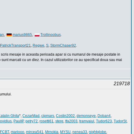
ian
,
marius9865
,
Trollinoobus
.
PatrickTransport21
,
Regwe
,
S
,
StormChaser92
.
 si scris mesaje in aceasta perioada apar si cu numarul de mesaje postate in
 sunt marcati cu un diez. In cazul utilizatorilor ce au specificat doua sau mai
219718
rumului.
atalin Ghita
*,
CezarMad
,
cipmars
,
Costin2002
,
demonseye
,
Doban4
,
ovidius
,
PaulIP
,
petry72
,
rosetti61
,
stere
,
tfa2003
,
tramvaiul
,
Tudor623
,
TudorSt
,
1FCBT
,
mariooo
,
mircea541
,
Mrnokia
,
MYSU
,
nenea33
,
nightglobe
,