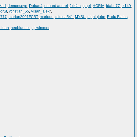
Mad
,
demonseye
,
Doban4
,
eduard andrei
,
folkfan
,
gigel
,
HORIA
,
idaho77
,
ik149
,
orSt
,
vcristian_55
,
Visan_alex
*.
k777
,
marian2001FCBT
,
mariooo
,
mircea541
,
MYSU
,
nightglobe
,
Radu Bialus
,
_ioan
,
neobluenet
,
pjswimmer
.