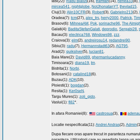
Iasi(22):
Radu Bialus
(16),
tramfan
(14),
nenea33
(8),
mircea541
,
nightglobe
,
NotJhonatanYT
,
thevlad15
.
Cluj(13):
Alin10CFR
(3),
Robert
(3),
Gabrielro213
(2),
Oradea(7):
tcm
(27),
alex_trs
,
herry2000
,
Patrick
,
Tim
Brasov(6):
MihneaAM
,
Pok
,
sorinache96
,
The Almig
Galati(4):
BaditaStefanGalati
,
deprodio
,
Sergabi28
,
Bacau(3):
electrica768
,
Windows98
,
zzz
.
Craiova(3):
elm
(2),
andreirosu14
,
redandrei90
.
Sibiu(3):
radu
(7),
Hermannstadt63
(2),
AGT95
.
Arad(2):
quiksilver
(5),
lucian81
.
Baia Mare(2):
David89
,
ghermanlucadanny
.
Timisoara(2):
diana19
,
tm
.
Bistrita(1):
Norbi
.
Botosani(1):
catalind18
(6).
Buzau(1):
ADK
(10).
Ploiesti(1):
bogdan
(2).
Resita(1):
Ker0seN
.
Targu Mures(1):
zoli_gido
.
Vaslui(1):
fl82
*.
In afara Romaniei(8):
castrosua
(3),
adenau
Locatie nespecificata(11):
Andrei Andras
(2),
Admin
(
Dupa fiecare oras apare trecut in paranteza numarul d
paranteza. Utilizatorii care au resedinta langa un anu