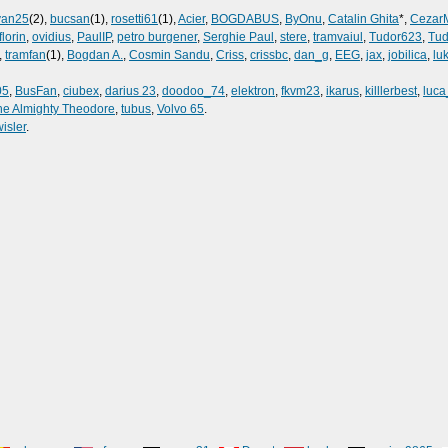
van25
(2),
bucsan
(1),
rosetti61
(1),
Acier
,
BOGDABUS
,
ByOnu
,
Catalin Ghita
*,
Cezar
lorin
,
ovidius
,
PaulIP
,
petro burgener
,
Serghie Paul
,
stere
,
tramvaiul
,
Tudor623
,
Tud
,
tramfan
(1),
Bogdan A.
,
Cosmin Sandu
,
Criss
,
crissbc
,
dan_g
,
EEG
,
jax
,
jobilica
,
lu
05
,
BusFan
,
ciubex
,
darius 23
,
doodoo_74
,
elektron
,
fkvm23
,
ikarus
,
killlerbest
,
luca
he Almighty Theodore
,
tubus
,
Volvo 65
.
wisler
.