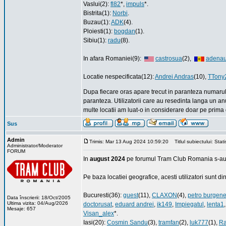
Vaslui(2):
fl82
*,
impuls
*.
Bistrita(1):
Norbi
.
Buzau(1):
ADK
(4).
Ploiesti(1):
bogdan
(1).
Sibiu(1):
radu
(8).
In afara Romaniei(9):
castrosua
(2),
adenau
Locatie nespecificata(12):
Andrei Andras
(10),
TTony
Dupa fiecare oras apare trecut in paranteza numarul d
paranteza. Utilizatorii care au resedinta langa un anu
multe locatii am luat-o in considerare doar pe prima 
Sus
Admin
Trimis: Mar 13 Aug 2024 10:59:20
Titlul subiectului: Stat
Administrator/Moderator
FORUM
In
august 2024
pe forumul Tram Club Romania s-au 
Pe baza locatiei geografice, acesti utilizatori sunt d
Bucuresti(36):
guest
(11),
CLAXON
(4),
petro burgene
Data înscrierii: 18/Oct/2005
Ultima vizita: 04/Aug/2026
doctorusat
,
eduard andrei
,
ik149
,
Impiegatul
,
lenta1
Mesaje: 657
Visan_alex
*.
Iasi(20):
Cosmin Sandu
(3),
tramfan
(2),
luk777
(1),
Ra