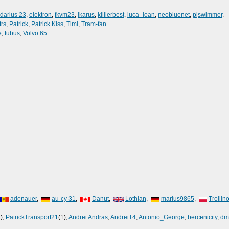
darius 23
,
elektron
,
fkvm23
,
ikarus
,
killlerbest
,
luca_ioan
,
neobluenet
,
pjswimmer
.
trs
,
Patrick
,
Patrick Kiss
,
Timi
,
Tram-fan
.
e
,
tubus
,
Volvo 65
.
adenauer
,
au-cy 31
,
Danut
,
Lothian
,
marius9865
,
Trollin
2),
PatrickTransport21
(1),
Andrei Andras
,
AndreiT4
,
Antonio_George
,
bercenicity
,
dm