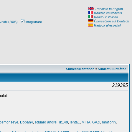
Translate to English
Traduire en français
Traduci in italiano
Übersetzen auf Deutsch
vechi (2005)
Înregistrare
Traducir al español
Subiectul anterior
::
Subiectul următor
219395
ului.
demonseye
,
Doban4
,
eduard andrei
,
ik149
,
lenta1
,
MIHAI GAZI
,
mmflorin
,