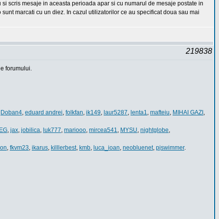
au si scris mesaje in aceasta perioada apar si cu numarul de mesaje postate in
 sunt marcati cu un diez. In cazul utilizatorilor ce au specificat doua sau mai
219838
e forumului.
,
Doban4
,
eduard andrei
,
folkfan
,
ik149
,
laur5287
,
lenta1
,
mafteiu
,
MIHAI GAZI
,
EG
,
jax
,
jobilica
,
luk777
,
mariooo
,
mircea541
,
MYSU
,
nightglobe
,
ron
,
fkvm23
,
ikarus
,
killlerbest
,
kmb
,
luca_ioan
,
neobluenet
,
pjswimmer
.