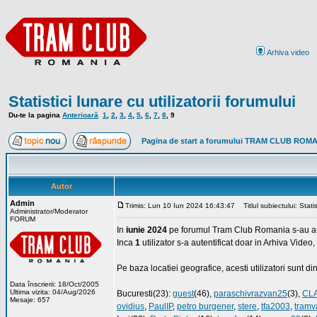
Arhiva video
Statistici lunare cu utilizatorii forumului
Du-te la pagina
Anterioară
1
,
2
,
3
,
4
,
5
,
6
,
7
,
8
,
9
Pagina de start a forumului TRAM CLUB ROM
Autor
Admin
Trimis: Lun 10 Iun 2024 16:43:47
Titlul subiectului: Stati
Administrator/Moderator
FORUM
In
iunie 2024
pe forumul Tram Club Romania s-au au
Inca
1
utilizator s-a autentificat doar in Arhiva Video
Pe baza locatiei geografice, acesti utilizatori sunt d
Data înscrierii: 18/Oct/2005
Ultima vizita: 04/Aug/2026
Bucuresti(23):
guest
(46),
paraschivrazvan25
(3),
CL
Mesaje: 657
ovidius
,
PaulIP
,
petro burgener
,
stere
,
tfa2003
,
tramv