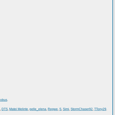
oobus
.
,
DTS
,
Matei Melinte
,
pelle_elena
,
Regwe
,
S
,
Simi
,
StormChaser92
,
TTony29
.