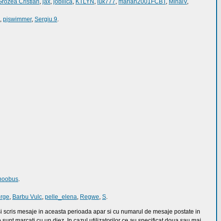
Grozea Cristian
,
jax
,
jobilica
,
KTLYN
,
luk777
,
marian2001FCBT
,
MihaiV
,
,
pjswimmer
,
Sergiu.9
.
inoobus
.
rge
,
Barbu Vulc
,
pelle_elena
,
Regwe
,
S
.
u si scris mesaje in aceasta perioada apar si cu numarul de mesaje postate in
 sunt marcati cu un diez. In cazul utilizatorilor ce au specificat doua sau mai