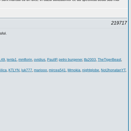
219717
ului.
149
,
lenta1
,
mmflorin
,
ovidius
,
PaulIP
,
petro burgener
,
tfa2003
,
TheTigerBeast
,
ilica
,
KTLYN
,
luk777
,
mariooo
,
mircea541
,
Mrnokia
,
nightglobe
,
NotJhonatanYT
,