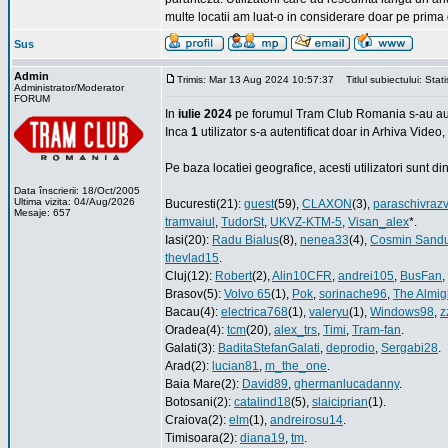
multe locatii am luat-o in considerare doar pe prima 
Sus
Admin
Trimis: Mar 13 Aug 2024 10:57:37
Titlul subiectului: Statis
Administrator/Moderator
FORUM
In
iulie 2024
pe forumul Tram Club Romania s-au aut
Inca
1
utilizator s-a autentificat doar in Arhiva Video
Pe baza locatiei geografice, acesti utilizatori sunt d
Data înscrierii: 18/Oct/2005
Ultima vizita: 04/Aug/2026
Bucuresti(21):
guest
(59),
CLAXON
(3),
paraschivraz
Mesaje: 657
tramvaiul
,
TudorSt
,
UKVZ-KTM-5
,
Visan_alex
*.
Iasi(20):
Radu Bialus
(8),
nenea33
(4),
Cosmin Sand
thevlad15
.
Cluj(12):
Robert
(2),
Alin10CFR
,
andrei105
,
BusFan
,
Brasov(5):
Volvo 65
(1),
Pok
,
sorinache96
,
The Almig
Bacau(4):
electrica768
(1),
valeryu
(1),
Windows98
,
z
Oradea(4):
tcm
(20),
alex_trs
,
Timi
,
Tram-fan
.
Galati(3):
BaditaStefanGalati
,
deprodio
,
Sergabi28
.
Arad(2):
lucian81
,
m_the_one
.
Baia Mare(2):
David89
,
ghermanlucadanny
.
Botosani(2):
catalind18
(5),
slaiciprian
(1).
Craiova(2):
elm
(1),
andreirosu14
.
Timisoara(2):
diana19
,
tm
.