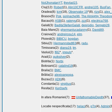
NotJhonatanYT
,
thevlad15
.
Cluj(12):
Robert
(1),
Alin10CFR
,
andrei105
,
BusFan
,
Oradea(8):
tcm
(18),
Observator 19
*(8),
rizs
(1),
alex_
Brasov(5):
Pok
,
sorinache96
,
The Almighty Theodor
Bacau(4):
ASB
(1),
valeryu
(1),
zzz
(1),
electrica768
.
Galati(3):
BaditaStefanGalati
,
deprodio
,
Sergabi28
.
Baia Mare(2):
ghermanlucadanny
(1),
David89
.
Craiova(2):
andreirosu14
,
elm
.
Ploiesti(2):
BIBICU
,
bogdan
.
Sibiu(2):
Hermannstadt63
(8),
radu
.
Timisoara(2):
diana19
,
tm
.
Vaslui(2):
fl82
*,
impuls
*.
Arad(1):
quiksilver
(2).
Bistrita(1):
Norbi
.
Botosani(1):
catalind18
(8).
Braila(1):
BMC
.
Brăila(1):
alexioanpopa
.
Buzau(1):
ADK
(6).
Constanta(1):
virgilius
(1).
Resita(1):
Ker0seN
.
In afara Romaniei(7):
UnfathomableDepth
(37),
Locatie nespecificata(17):
helaci
(5),
pTn
(4),
Admin
(