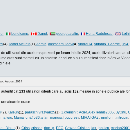
er
,
bonekamp
,
Danut
,
georgecatalin
,
Horia Radulescu
,
Loth
29
(4),
Matei Melinte
(1),
Admin
,
alecsdem0ldova
#,
AndreiT4
,
Antonio_George
,
D94
,
e utilizatori din acel oras prezenti pe forum in iulie 2024; acei utilizatori care au
me oras sunt marcati cu un asterisc iar cei ce s-au autentificat doar in Arhiva Video
din ele.
istici August 2024
autentificat
133
utilizatori diferiti care au scris
132
mesaje in zonele publice ale fo
in urmatoarele orase:
r
(2),
Kaleun
(1),
paraschivrazvan25
(1),
1.cremsnit
,
Acier
,
AlexTennis2005
,
ByOnu
,
C
,
mafteiu
,
Mama lui &#536;tefan
,
mariuscfrbucuresti
,
MIHAI GAZI
,
mmflorin
,
nitropin
,
du Bialus
(1),
Criss
,
crissbc
,
dan_g
,
EEG
,
Grozea Cristian
,
jax
,
jobilica
,
marian200