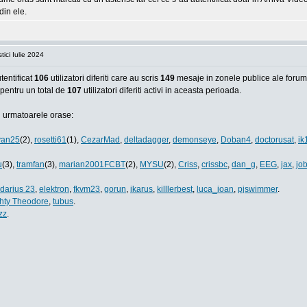
din ele.
tici Iulie 2024
entificat
106
utilizatori diferiti care au scris
149
mesaje in zonele publice ale forum
, pentru un total de
107
utilizatori diferiti activi in aceasta perioada.
in urmatoarele orase:
van25
(2),
rosetti61
(1),
CezarMad
,
deltadagger
,
demonseye
,
Doban4
,
doctorusat
,
ik
u
(3),
tramfan
(3),
marian2001FCBT
(2),
MYSU
(2),
Criss
,
crissbc
,
dan_g
,
EEG
,
jax
,
job
darius 23
,
elektron
,
fkvm23
,
gorun
,
ikarus
,
killlerbest
,
luca_ioan
,
pjswimmer
.
hty Theodore
,
tubus
.
zz
.