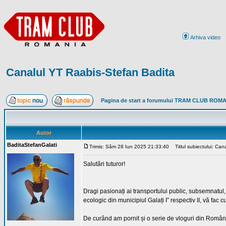
Arhiva video
Canalul YT Raabis-Stefan Badita
Pagina de start a forumului TRAM CLUB ROM
Autor
BaditaStefanGalati
Trimis: Sâm 28 Iun 2025 21:33:40
Titlul subiectului: Can
Salutări tuturor!
Dragi pasionați ai transportului public, subsemnatul, 
ecologic din municipiul Galați I” respectiv II, vă fac
De curând am pornit și o serie de vloguri din România