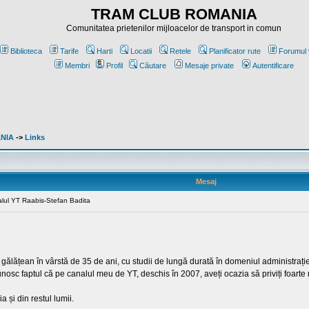
TRAM CLUB ROMANIA
Comunitatea prietenilor mijloacelor de transport in comun
Biblioteca
Tarife
Harti
Locatii
Retele
Planificator rute
Forumul 
Membri
Profil
Căutare
Mesaje private
Autentificare
ANIA
->
Links
Mesaj
alul YT Raabis-Stefan Badita
gălățean în vârstă de 35 de ani, cu studii de lungă durată în domeniul administrației 
 cunosc faptul că pe canalul meu de YT, deschis în 2007, aveți ocazia să priviți foarte
 și din restul lumii.