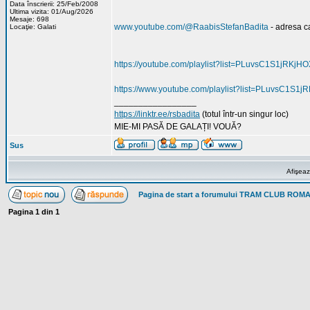
Data înscrierii: 25/Feb/2008
Ultima vizita: 01/Aug/2026
Mesaje: 698
www.youtube.com/@RaabisStefanBadita
- adresa c
Locaţie: Galati
https://youtube.com/playlist?list=PLuvsC1S1jR
https://www.youtube.com/playlist?list=PLuvsC1
_________________
https://linktr.ee/rsbadita
(totul într-un singur loc)
MIE-MI PASĂ DE GALAȚI! VOUĂ?
Sus
Afişeaz
Pagina de start a forumului TRAM CLUB ROM
Pagina
1
din
1