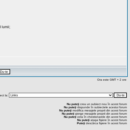
 lumii;
Ora este GMT + 2 ore
rect la:
Nu puteţi
crea un subiect nou în acest forum
Nu puteţi
răspunde în subiectele acestui forum
Nu puteţi
modifica mesajele proprii din acest forum
Nu puteţi
şterge mesajele proprii din acest forum
Nu puteţi
vota în chestionarele din acest forum
Nu puteţi
ataşa fişiere în acest forum
Puteţi
descărca fişiere în acest forum