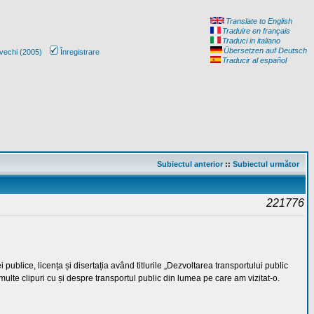
Translate to English
Traduire en français
Traduci in italiano
Übersetzen auf Deutsch
vechi (2005)
Înregistrare
Traducir al español
Subiectul anterior
::
Subiectul următor
221776
publice, licența și disertația având titlurile „Dezvoltarea transportului public
 multe clipuri cu și despre transportul public din lumea pe care am vizitat-o.