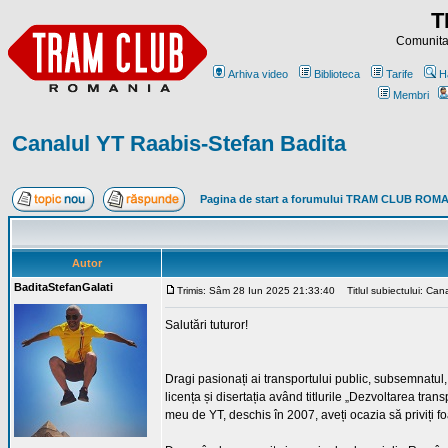
T
Comunitat
Arhiva video
Biblioteca
Tarife
H
Membri
Canalul YT Raabis-Stefan Badita
Pagina de start a forumului TRAM CLUB ROM
Autor
BaditaStefanGalati
Trimis: Sâm 28 Iun 2025 21:33:40
Titlul subiectului: Can
Salutări tuturor!
Dragi pasionați ai transportului public, subsemnatul,
licența și disertația având titlurile „Dezvoltarea tran
meu de YT, deschis în 2007, aveți ocazia să priviți fo