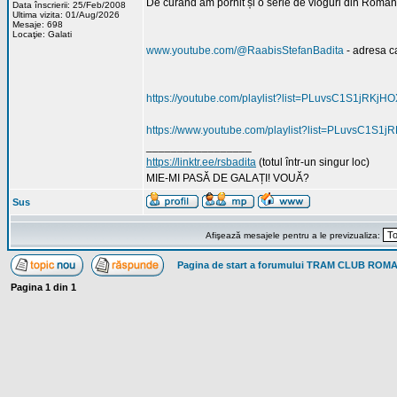
De curând am pornit și o serie de vloguri din România
Data înscrierii: 25/Feb/2008
Ultima vizita: 01/Aug/2026
Mesaje: 698
Locaţie: Galati
www.youtube.com/@RaabisStefanBadita
- adresa c
https://youtube.com/playlist?list=PLuvsC1S1jR
https://www.youtube.com/playlist?list=PLuvsC1
_________________
https://linktr.ee/rsbadita
(totul într-un singur loc)
MIE-MI PASĂ DE GALAȚI! VOUĂ?
Sus
Afişează mesajele pentru a le previzualiza:
Pagina de start a forumului TRAM CLUB ROM
Pagina
1
din
1