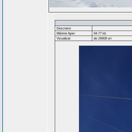
Descriere:
Mărime fişier:
94.77 kb
Vizualizat:
de 29908 ori