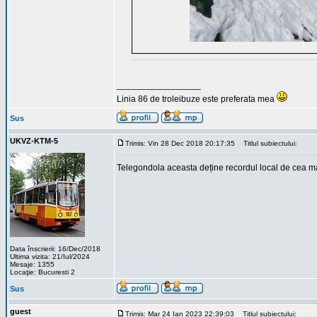
_________________
Linia 86 de troleibuze este preferata mea
Sus
UKVZ-KTM-5
Trimis: Vin 28 Dec 2018 20:17:35
Titlul subiectului:
Telegondola aceasta deține recordul local de cea ma
Data înscrierii: 16/Dec/2018
Ultima vizita: 21/Iul/2024
Mesaje: 1355
Locaţie: Bucuresti 2
Sus
guest
Trimis: Mar 24 Ian 2023 22:39:03
Titlul subiectului: