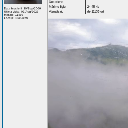
Descriere:
Mărime fişier:
24.45 kb
Data înscrierii: 30/Sep/2006
Vizualizat:
de 11136 ori
Ultima vizita: 05/Aug/2026
Mesaje: 11498
Locaţie: Bucuresti