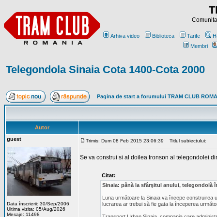
T
Comunitat
Arhiva video
Biblioteca
Tarife
H
Membri
Telegondola Sinaia Cota 1400-Cota 2000
Pagina de start a forumului TRAM CLUB ROM
Autor
guest
Trimis: Dum 08 Feb 2015 23:06:39
Titlul subiectului:
Se va construi si al doilea tronson al telegondolei d
Citat:
Sinaia: până la sfârşitul anului, telegondolă î
Luna următoare la Sinaia va începe construirea un
Data înscrierii: 30/Sep/2006
lucrarea ar trebui să fie gata la începerea următo
Ultima vizita: 05/Aug/2026
Mesaje: 11498
Transport Urban Sinaia, compania care administrea