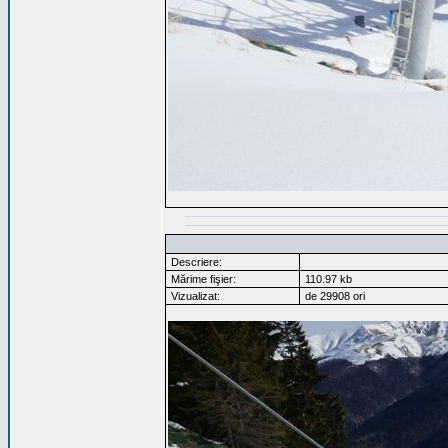
Descriere:
Mărime fişier:
110.97 kb
Vizualizat:
de 29908 ori