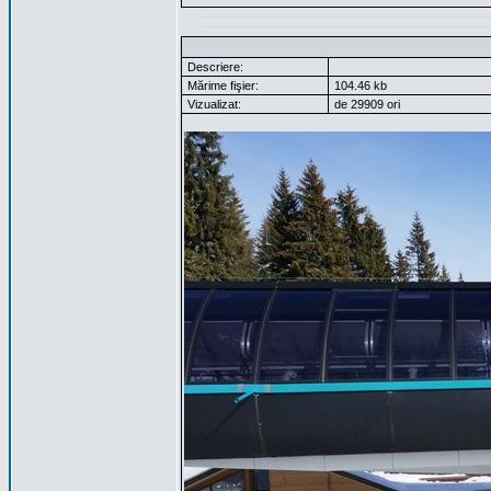
Descriere:
Mărime fişier:
104.46 kb
Vizualizat:
de 29909 ori