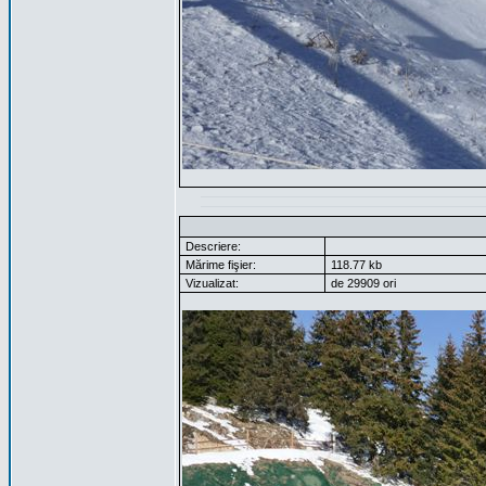
Descriere:
Mărime fişier:
118.77 kb
Vizualizat:
de 29909 ori