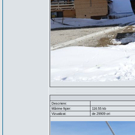
Descriere:
Mărime fişier:
116.55 kb
Vizualizat:
de 29909 ori