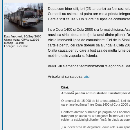
Dupa cum bine stiti, ieri (23 ianuarie) au fost cozi 
Oamenii au asteptat si patru ore ca sa prinda telego
Care a fost cauza ? Un "Dorel" si lipsa de comunica
Intre Cota 1400 si Cota 2000 s-a format chiciura. Asa
reusit sa strice doua role (de la unul dintre piloni). 
Data înscrierii: 30/Sep/2006
Ultima vizita: 05/Aug/2026
Aici a intervenit lipsa de comunicare. Cei de la Sin
Mesaje: 11498
cartele pentru cei care doreau sa ajunga la Cota 20
Locaţie: Bucuresti
O alta cauza pentru care a fost asa de multa lume pe 
metri nu este zapada suficienta.
ANPC-ul a amendat administratorul telegondolei, dar 
Articolul si sursa poza:
aici
Citat:
Amendă pentru administratorul instalaţiilor d
O amendă de 15.000 de lei a fost aplicată, luni, 
care face legătura între Cota 1400 şi Cota 2000 d
Conform datelor publicate pe pagina de Facebook 
transport pe cablu nu a funcţionat în intervalul 
rolelor, a cablului şi pilonilor, însă, în ciuda ace
„La încercarea de degivrare, două role s-au spart 