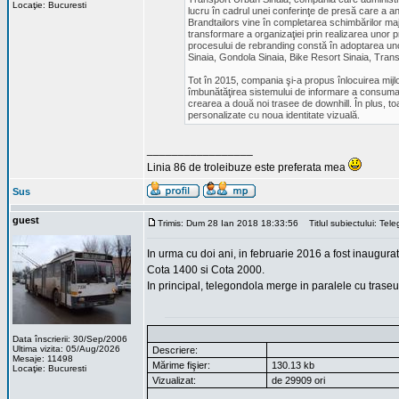
Locaţie: Bucuresti
lucru în cadrul unei conferinţe de presă care a a
Brandtailors vine în completarea schimbărilor majo
transformare a organizaţiei prin realizarea unor 
procesului de rebranding constă în adoptarea unor no
Sinaia, Gondola Sinaia, Bike Resort Sinaia, Transpo
Tot în 2015, compania şi-a propus înlocuirea mij
îmbunătăţirea sistemului de informare a consumato
crearea a două noi trasee de downhill. În plus, to
personalizate cu noua identitate vizuală.
_________________
Linia 86 de troleibuze este preferata mea
Sus
guest
Trimis: Dum 28 Ian 2018 18:33:56
Titlul subiectului: Te
In urma cu doi ani, in februarie 2016 a fost inaugura
Cota 1400 si Cota 2000.
In principal, telegondola merge in paralele cu traseul
Data înscrierii: 30/Sep/2006
Ultima vizita: 05/Aug/2026
Descriere:
Mesaje: 11498
Mărime fişier:
130.13 kb
Locaţie: Bucuresti
Vizualizat:
de 29909 ori