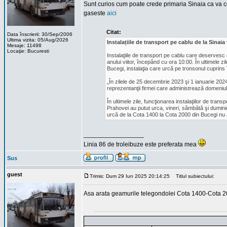
Sunt curios cum poate crede primaria Sinaia ca va co
gaseste
aici
Citat:
Data înscrierii: 30/Sep/2006
Ultima vizita: 05/Aug/2026
Instalațiile de transport pe cablu de la Sinai
Mesaje: 11498
Locaţie: Bucuresti
Instalaţiile de transport pe cablu care deservesc do
anului viitor, începând cu ora 10:00. În ultimele z
Bucegi, instalaţia care urcă pe tronsonul cuprins 
„În zilele de 25 decembrie 2023 şi 1 ianuarie 2024
reprezentanţii firmei care administrează domeniul 
În ultimele zile, funcţionarea instalaţiilor de transp
Prahovei au putut urca, vineri, sâmbătă şi dumini
urcă de la Cota 1400 la Cota 2000 din Bucegi nu a 
_________________
Linia 86 de troleibuze este preferata mea
Sus
guest
Trimis: Dum 29 Iun 2025 20:14:25
Titlul subiectului:
Asa arata geamurile telegondolei Cota 1400-Cota 200