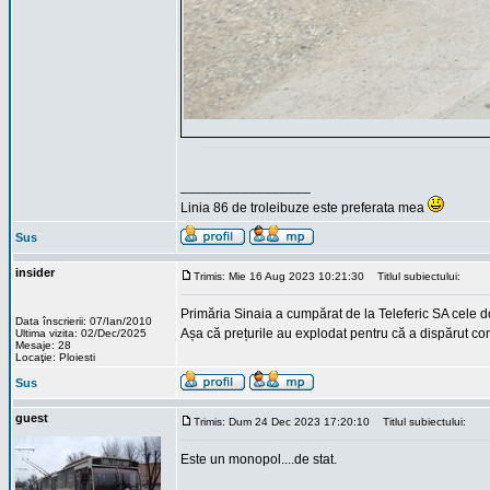
_________________
Linia 86 de troleibuze este preferata mea
Sus
insider
Trimis: Mie 16 Aug 2023 10:21:30
Titlul subiectului:
Primăria Sinaia a cumpărat de la Teleferic SA cele 
Data înscrierii: 07/Ian/2010
Așa că prețurile au explodat pentru că a dispărut co
Ultima vizita: 02/Dec/2025
Mesaje: 28
Locaţie: Ploiesti
Sus
guest
Trimis: Dum 24 Dec 2023 17:20:10
Titlul subiectului:
Este un monopol....de stat.