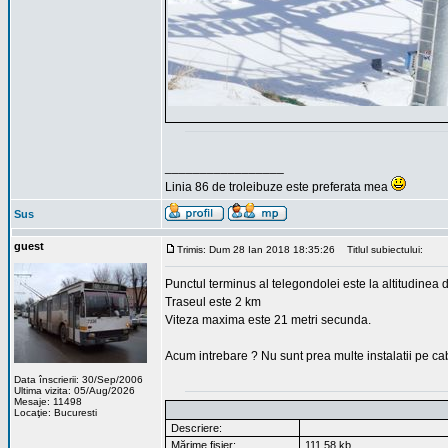
_________________
Linia 86 de troleibuze este preferata mea
Sus
guest
Trimis: Dum 28 Ian 2018 18:35:26
Titlul subiectului:
Punctul terminus al telegondolei este la altitudinea
Traseul este 2 km
Viteza maxima este 21 metri secunda.
Acum intrebare ? Nu sunt prea multe instalatii pe ca
Data înscrierii: 30/Sep/2006
Ultima vizita: 05/Aug/2026
Mesaje: 11498
Locaţie: Bucuresti
Descriere:
Mărime fişier:
111.58 kb