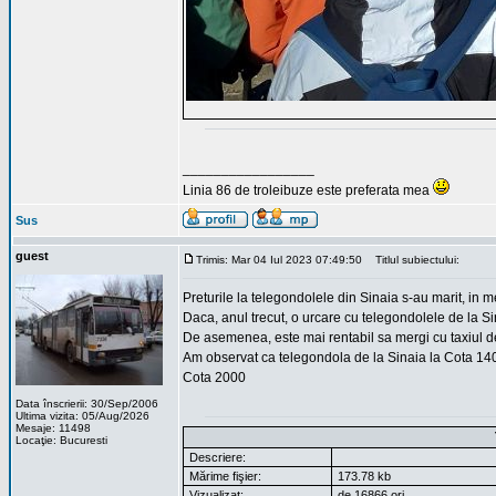
_________________
Linia 86 de troleibuze este preferata mea
Sus
guest
Trimis: Mar 04 Iul 2023 07:49:50
Titlul subiectului:
Preturile la telegondolele din Sinaia s-au marit, in 
Daca, anul trecut, o urcare cu telegondolele de la
De asemenea, este mai rentabil sa mergi cu taxiul d
Am observat ca telegondola de la Sinaia la Cota 1400
Cota 2000
Data înscrierii: 30/Sep/2006
Ultima vizita: 05/Aug/2026
Mesaje: 11498
Locaţie: Bucuresti
Descriere:
Mărime fişier:
173.78 kb
Vizualizat:
de 16866 ori