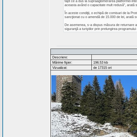
fapt ce a dus la supraaglomerarea platformei int
aceasta având o capacitate mult redusă”, arată s
În aceste condiţii, o echipă de comisari de la Pr
sancţionat cu o amendă de 15.000 de lei, arată su
De asemenea, s-a dispus măsura de returnare a con
siguranţă a turiştilor prin prelungirea programul
Descriere:
Mărime fişier:
196.53 kb
Vizualizat:
de 17315 ori