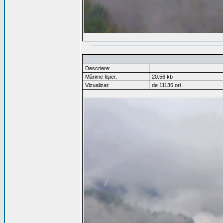
Descriere:
Mărime fişier:
20.56 kb
Vizualizat:
de 11136 ori