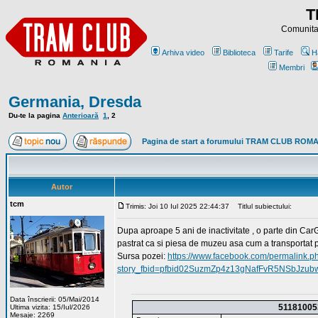
T
Comunitat
Arhiva video
Biblioteca
Tarife
H
Membri
Germania, Dresda
Du-te la pagina
Anterioară
1
,
2
Pagina de start a forumului TRAM CLUB ROM
Autor
tcm
Trimis: Joi 10 Iul 2025 22:44:37
Titlul subiectului:
Dupa aproape 5 ani de inactivitate , o parte din CarGo
pastrat ca si piesa de muzeu asa cum a transportat pi
Sursa pozei:
https://www.facebook.com/permalink.p
story_fbid=pfbid02SuzmZp4z13gNafFvR5NSbJz
Data înscrierii: 05/Mai/2014
51181005
Ultima vizita: 15/Iul/2026
Mesaje: 2269