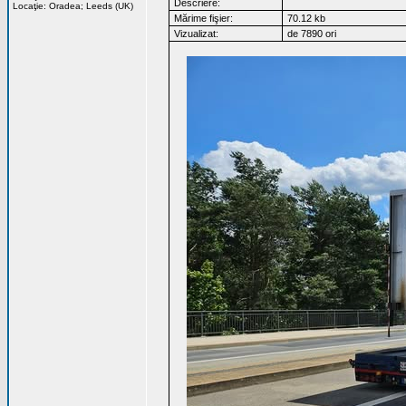
Descriere:
Locaţie: Oradea; Leeds (UK)
Mărime fişier:
70.12 kb
Vizualizat:
de 7890 ori