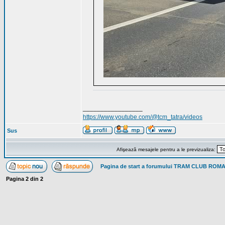
_________________
https://www.youtube.com/@tcm_tatra/videos
Sus
Afişează mesajele pentru a le previzualiza:
Pagina de start a forumului TRAM CLUB ROM
Pagina
2
din
2