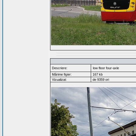
Descriere:
low floor four-axle
Mărime fişier:
167 kb
Vizualizat:
de 9359 ori