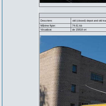
Descriere:
old (closed) depot and old tram
Mărime fişier:
74.61 kb
Vizualizat:
de 15818 ori