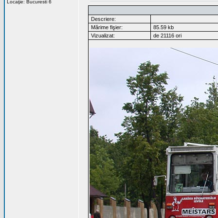
Locaţie: Bucuresti 6
Descriere:
Mărime fişier:
85.59 kb
Vizualizat:
de 21116 ori