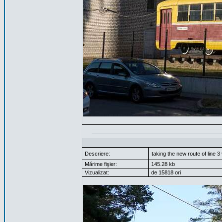
Descriere:
taking the new route of line 3 
Mărime fişier:
145.28 kb
Vizualizat:
de 15818 ori