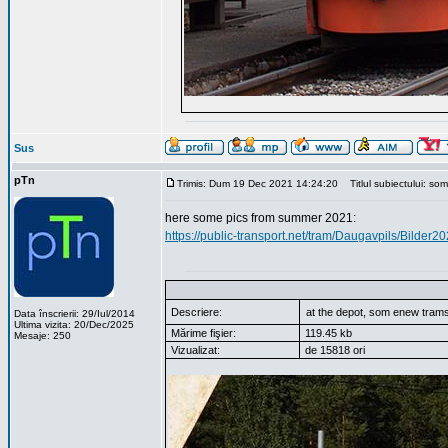
Sus
pTn
Trimis: Dum 19 Dec 2021 14:24:20
Titlul subiectului: so
here some pics from summer 2021:
https://public-transport.net/tram/Daugavpils/Bilde
Descriere:
at the depot, som enew tram
Data înscrierii: 29/Iul/2014
Ultima vizita: 20/Dec/2025
Mărime fişier:
119.45 kb
Mesaje: 250
Vizualizat:
de 15818 ori