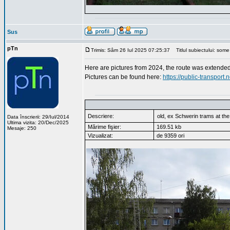
Sus
pTn
Trimis: Sâm 26 Iul 2025 07:25:37
Titlul subiectului: some
Here are pictures from 2024, the route was extende
Pictures can be found here:
https://public-transport
Descriere:
old, ex Schwerin trams at the e
Data înscrierii: 29/Iul/2014
Ultima vizita: 20/Dec/2025
Mărime fişier:
169.51 kb
Mesaje: 250
Vizualizat:
de 9359 ori