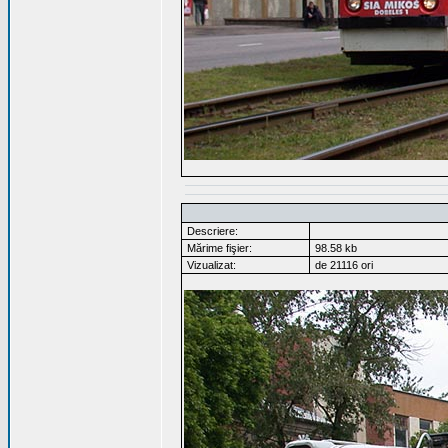
Descriere:
Mărime fişier:
98.58 kb
Vizualizat:
de 21116 ori