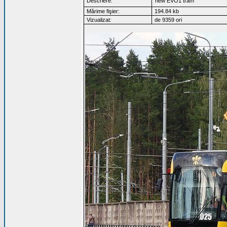
Descriere:
new EVO1 tram
Mărime fişier:
194.84 kb
Vizualizat:
de 9359 ori