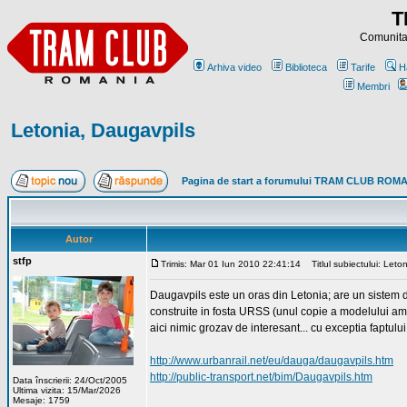
T
Comunitat
Arhiva video
Biblioteca
Tarife
H
Membri
Letonia, Daugavpils
Pagina de start a forumului TRAM CLUB ROM
Autor
stfp
Trimis: Mar 01 Iun 2010 22:41:14
Titlul subiectului: Leto
Daugavpils este un oras din Letonia; are un sistem de
construite in fosta URSS (unul copie a modelului a
aici nimic grozav de interesant... cu exceptia faptulu
http://www.urbanrail.net/eu/dauga/daugavpils.htm
http://public-transport.net/bim/Daugavpils.htm
Data înscrierii: 24/Oct/2005
Ultima vizita: 15/Mar/2026
Mesaje: 1759