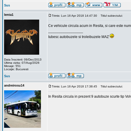
Sus
lenta1
Trimis: Lun 16 Apr 2018 14:47:30
Titlul subiectului:
Ce vehicule circula acum in Resita, si care este num
_________________
Iubesc autobuzele si troleibuzele MAZ
Data înscrierii: 09/Dec/2013
Ultima vizita: 07/Aug/2026
Mesaje: 551
Locaţie: Bucuresti
Sus
andreirosu14
Trimis: Lun 16 Apr 2018 17:38:45
Titlul subiectului:
In Resita circula in prezent 9 autobuze scurte tip Vo