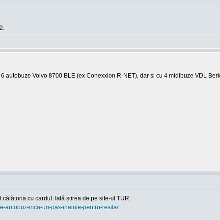
2.
cu 6 autobuze Volvo 8700 BLE (ex Conexxion R-NET), dar si cu 4 midibuze VDL Berkho
călătoria cu cardul. Iată știrea de pe site-ul TUR:
t-pe-autobuz-inca-un-pas-inainte-pentru-resita/