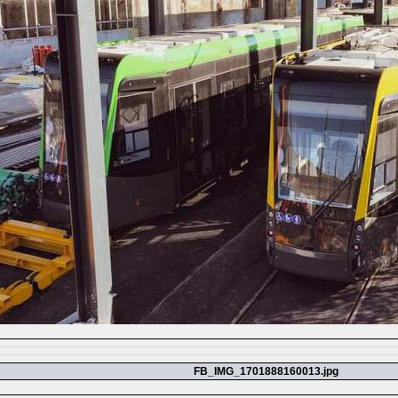
FB_IMG_1701888160013.jpg