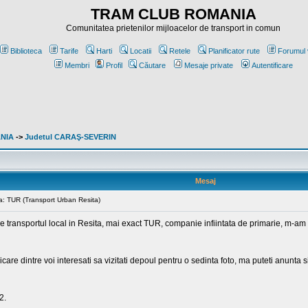
TRAM CLUB ROMANIA
Comunitatea prietenilor mijloacelor de transport in comun
Biblioteca
Tarife
Harti
Locatii
Retele
Planificator rute
Forumul 
Membri
Profil
Căutare
Mesaje private
Autentificare
ANIA
->
Judetul CARAŞ-SEVERIN
Mesaj
ta: TUR (Transport Urban Resita)
 transportul local in Resita, mai exact TUR, companie infiintata de primarie, m-am 
are dintre voi interesati sa vizitati depoul pentru o sedinta foto, ma puteti anunta si
2.