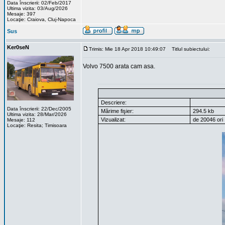
Data înscrierii: 02/Feb/2017
Ultima vizita: 03/Aug/2026
Mesaje: 397
Locaţie: Craiova, Cluj-Napoca
Sus
Ker0seN
Trimis: Mie 18 Apr 2018 10:49:07
Titlul subiectului:
Volvo 7500 arata cam asa.
Descriere:
Data înscrierii: 22/Dec/2005
Mărime fişier:
294.5 kb
Ultima vizita: 28/Mar/2026
Vizualizat:
de 20046 ori
Mesaje: 112
Locaţie: Resita; Timisoara