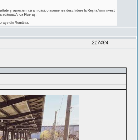
rmalitate și apreciem că am găsit o asemenea deschidere la Reșița.Vom investi
”, a adăugat Anca Flueraș.
ci orașe din România.
217464