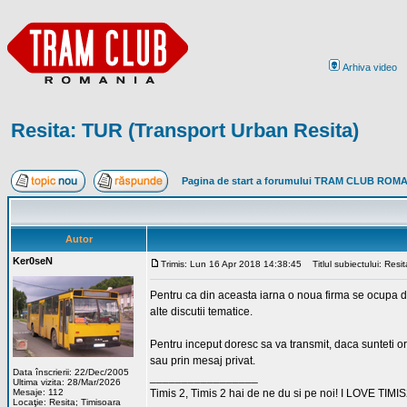
Arhiva video
Resita: TUR (Transport Urban Resita)
Pagina de start a forumului TRAM CLUB ROM
Autor
Ker0seN
Trimis: Lun 16 Apr 2018 14:38:45
Titlul subiectului: Resi
Pentru ca din aceasta iarna o noua firma se ocupa de
alte discutii tematice.
Pentru inceput doresc sa va transmit, daca sunteti oric
sau prin mesaj privat.
Data înscrierii: 22/Dec/2005
_________________
Ultima vizita: 28/Mar/2026
Mesaje: 112
Timis 2, Timis 2 hai de ne du si pe noi! I LOVE TIMIS
Locaţie: Resita; Timisoara