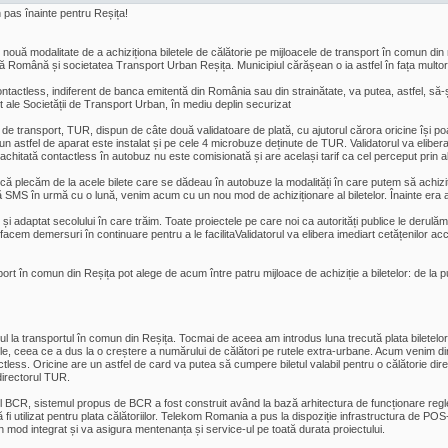
n pas înainte pentru Reșița!
o nouă modalitate de a achiziționa biletele de călătorie pe mijloacele de transport în comun din
ă Română și societatea Transport Urban Reșița. Municipiul cărășean o ia astfel în fața multo
ntactless, indiferent de banca emitentă din România sau din strainătate, va putea, astfel, să-și
rt ale Societății de Transport Urban, în mediu deplin securizat
 de transport, TUR, dispun de câte două validatoare de plată, cu ajutorul cărora oricine își po
un astfel de aparat este instalat și pe cele 4 microbuze deținute de TUR. Validatorul va elibera
achitată contactless în autobuz nu este comisionată și are același tarif ca cel perceput prin al
ă plecăm de la acele bilete care se dădeau în autobuze la modalități în care putem să achiziți
SMS în urmă cu o lună, venim acum cu un nou mod de achiziționare al biletelor. Înainte era ai
 și adaptat secolului în care trăim. Toate proiectele pe care noi ca autorități publice le derulăm 
 facem demersuri în continuare pentru a le facilitaValidatorul va elibera imediart cetățenilor acc
port în comun din Reșița pot alege de acum între patru mijloace de achiziție a biletelor: de la
a transportul în comun din Reșița. Tocmai de aceea am introdus luna trecută plata biletelor d
e, ceea ce a dus la o creștere a numărului de călători pe rutele extra-urbane. Acum venim din nou 
ntactless. Oricine are un astfel de card va putea să cumpere biletul valabil pentru o călătorie 
irectorul TUR.
l BCR, sistemul propus de BCR a fost construit având la bază arhitectura de funcționare regl
fi utilizat pentru plata călătoriilor. Telekom Romania a pus la dispoziție infrastructura de POS
 mod integrat și va asigura mentenanța și service-ul pe toată durata proiectului.