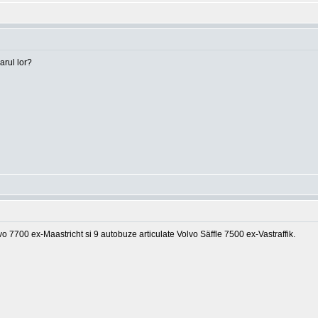
arul lor?
lvo 7700 ex-Maastricht si 9 autobuze articulate Volvo Säffle 7500 ex-Vastraffik.