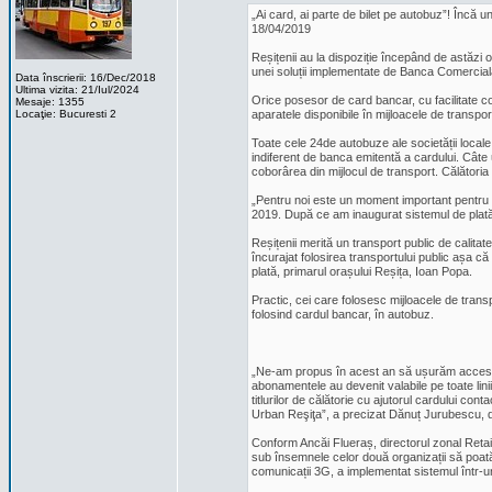
„Ai card, ai parte de bilet pe autobuz”! Încă u
18/04/2019
Reșițenii au la dispoziție începând de astăzi 
unei soluții implementate de Banca Comercial
Data înscrierii: 16/Dec/2018
Ultima vizita: 21/Iul/2024
Orice posesor de card bancar, cu facilitate co
Mesaje: 1355
Locaţie: Bucuresti 2
aparatele disponibile în mijloacele de transpo
Toate cele 24de autobuze ale societății locale
indiferent de banca emitentă a cardului. Câte 
coborârea din mijlocul de transport. Călătoria 
„Pentru noi este un moment important pentru c
2019. După ce am inaugurat sistemul de plată 
Reșițenii merită un transport public de calitate
încurajat folosirea transportului public așa că
plată, primarul orașului Reșița, Ioan Popa.
Practic, cei care folosesc mijloacele de trans
folosind cardul bancar, în autobuz.
„Ne-am propus în acest an să ușurăm accesul l
abonamentele au devenit valabile pe toate liniil
titlurilor de călătorie cu ajutorul cardului co
Urban Reşiţa”, a precizat Dănuț Jurubescu, d
Conform Ancăi Flueraș, directorul zonal Retai
sub însemnele celor două organizații să poată 
comunicații 3G, a implementat sistemul într-un