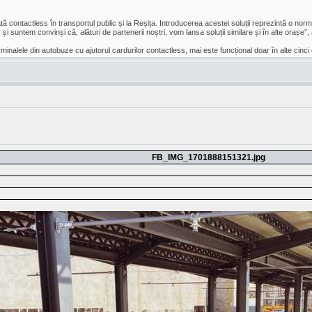
contactless în transportul public și la Reșița. Introducerea acestei soluții reprezintă o no
și suntem convinși că, alături de partenerii noștri, vom lansa soluții similare și în alte orașe
terminalele din autobuze cu ajutorul cardurilor contactless, mai este funcțional doar în alte cin
FB_IMG_1701888151321.jpg