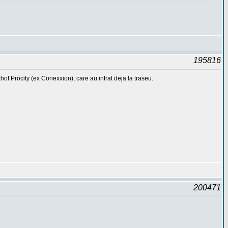
195816
f Procity (ex Conexxion), care au intrat deja la traseu.
200471