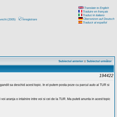
Translate to English
Traduire en français
Traduci in italiano
Übersetzen auf Deutsch
vechi (2005)
Înregistrare
Traducir al español
Subiectul anterior
::
Subiectul următor
194422
gandit sa deschid acest topic. In el putem posta poze cu parcul auto al TUR si
 voi aranja o intalnire intre voi si cei de la TUR. Ma puteti anunta in acest topic