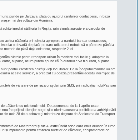
 municipiul de pe Bârzava: plata cu ajutorul cardurilor contactless, în baza
r orașe mai dezvoltate din România.
 achite imediat călătoria în Reșița, prin simpla apropiere a cardului de
ate achita călătoria prin simpla apropiere a cardului bancar contactless,
 imediat o dovadă de plată, pe care utilizatorul trebuie să o păstreze până la
te metode de plată deja existente, respectiv 2 lei.
onăm biletele pentru transport urban în maniere mai facile și adaptate la
 carte, ai parte, acum putem spune că în autobuze va fi ai card, ai parte.
sunt pentru creşterea calităţii vieţii locuitorilor. De la începutul mandatului am
esul la aceste servicii”, a precizat cu ocazia prezentării acestui noi mijloc de
 punctele de vânzare de pe raza orașului, prin SMS, prin aplicația mobilPay sau
e călătorie cu telefonul mobil. De asemenea, de la 1 aprilie toate
în sprijinul clienților noștri și le oferim acestora posibilitatea achiziționării
direct din cele 28 de autobuze și microbuze deținute de Societatea de Transport
ementată de Mastercard și VISA, astfel încât orice card emis oriunde în lume
-uri și imprimante pentru emiterea biletelor de călătorie, echipamentele de