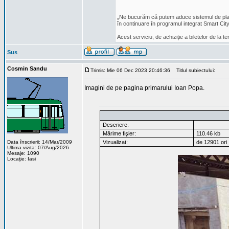
„Ne bucurăm că putem aduce sistemul de plată 
în continuare în programul integrat Smart City 
Acest serviciu, de achiziție a biletelor de la 
Sus
Cosmin Sandu
Trimis: Mie 06 Dec 2023 20:46:36
Titlul subiectului:
Imagini de pe pagina primarului Ioan Popa.
Descriere:
Mărime fişier:
110.46 kb
Data înscrierii: 14/Mar/2009
Vizualizat:
de 12901 ori
Ultima vizita: 07/Aug/2026
Mesaje: 1090
Locaţie: Iasi