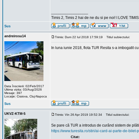
_________________
Timis 2, Timis 2 hai de ne du si pe noi! I LOVE TIMIS
Sus
andreirosu14
Trimis: Dum 22 Iul 2018 17:59:19
Titlul subiectului:
In luna iunie 2018, flota TUR Resita s-a imbogatit 
Data înscrierii: 02/Feb/2017
Ultima vizita: 03/Aug/2026
Mesaje: 397
Locaţie: Craiova, Cluj-Napoca
Sus
UKVZ-KTM-5
Trimis: Vin 26 Apr 2019 19:52:34
Titlul subiectului:
Se pare că TUR a introdus de curând sistem de plătit 
https://www.turesita.ro/stiri/ai-card-ai-parte-de-bile
Citat: