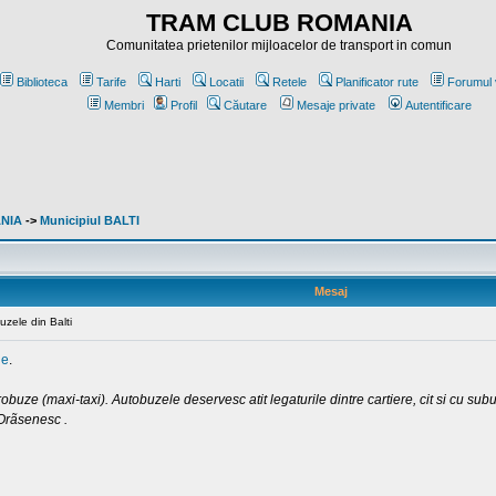
TRAM CLUB ROMANIA
Comunitatea prietenilor mijloacelor de transport in comun
Biblioteca
Tarife
Harti
Locatii
Retele
Planificator rute
Forumul 
Membri
Profil
Căutare
Mesaje private
Autentificare
ANIA
->
Municipiul BALTI
Mesaj
uzele din Balti
ie
.
buze (maxi-taxi). Autobuzele deservesc atit legaturile dintre cartiere, cit si cu suburb
 Orãsenesc .