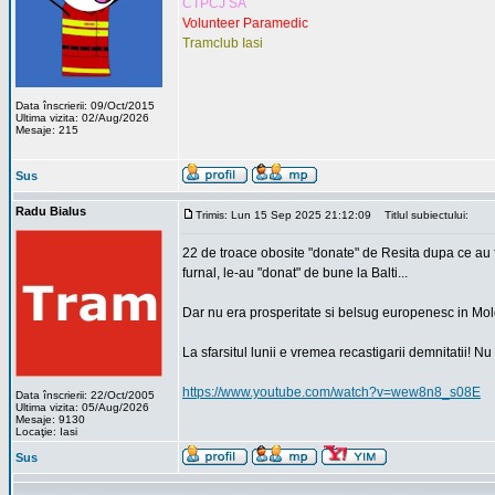
CTPCJ SA
Volunteer Paramedic
Tramclub Iasi
Data înscrierii: 09/Oct/2015
Ultima vizita: 02/Aug/2026
Mesaje: 215
Sus
Radu Bialus
Trimis: Lun 15 Sep 2025 21:12:09
Titlul subiectului:
22 de troace obosite "donate" de Resita dupa ce au f
furnal, le-au "donat" de bune la Balti...
Dar nu era prosperitate si belsug europenesc in Mold
La sfarsitul lunii e vremea recastigarii demnitatii! Nu
https://www.youtube.com/watch?v=wew8n8_s08E
Data înscrierii: 22/Oct/2005
Ultima vizita: 05/Aug/2026
Mesaje: 9130
Locaţie: Iasi
Sus