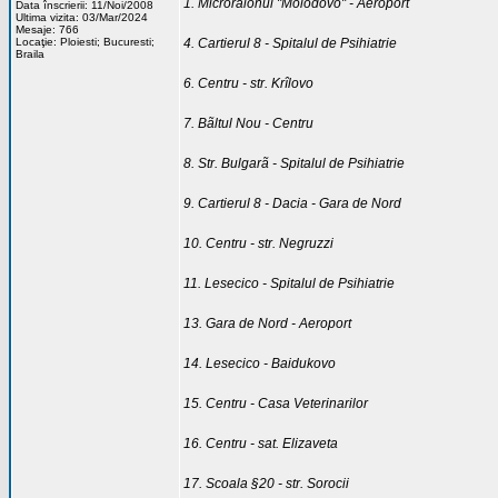
1. Microraionul "Molodovo" - Aeroport
Data înscrierii: 11/Noi/2008
Ultima vizita: 03/Mar/2024
Mesaje: 766
Locaţie: Ploiesti; Bucuresti;
4. Cartierul 8 - Spitalul de Psihiatrie
Braila
6. Centru - str. Krîlovo
7. Bãltul Nou - Centru
8. Str. Bulgarã - Spitalul de Psihiatrie
9. Cartierul 8 - Dacia - Gara de Nord
10. Centru - str. Negruzzi
11. Lesecico - Spitalul de Psihiatrie
13. Gara de Nord - Aeroport
14. Lesecico - Baidukovo
15. Centru - Casa Veterinarilor
16. Centru - sat. Elizaveta
17. Scoala §20 - str. Sorocii