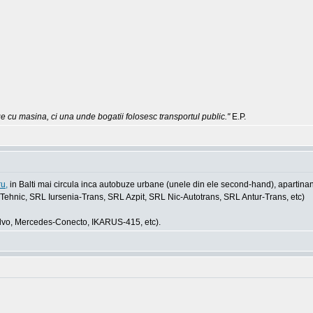
e cu masina, ci una unde bogatii folosesc transportul public."
E.P.
u,
in Balti mai circula inca autobuze urbane (unele din ele second-hand), apartinan
iul-Tehnic, SRL Iursenia-Trans, SRL Azpit, SRL Nic-Autotrans, SRL Antur-Trans, etc)
olvo, Mercedes-Conecto, IKARUS-415, etc).