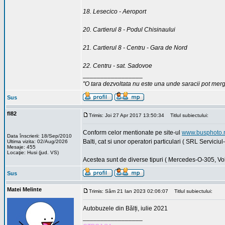
18. Lesecico - Aeroport
20. Cartierul 8 - Podul Chisinaului
21. Cartierul 8 - Centru - Gara de Nord
22. Centru - sat. Sadovoe
_________________
"O tara dezvoltata nu este una unde saracii pot merg
Sus
fl82
Trimis: Joi 27 Apr 2017 13:50:34
Titlul subiectului:
Conform celor mentionate pe site-ul
www.busphoto.r
Data înscrierii: 18/Sep/2010
Balti, cat si unor operatori particulari ( SRL Servic
Ultima vizita: 02/Aug/2026
Mesaje: 455
Locaţie: Husi (jud. VS)
Acestea sunt de diverse tipuri ( Mercedes-O-305, V
Sus
Matei Melinte
Trimis: Sâm 21 Ian 2023 02:06:07
Titlul subiectului:
Autobuzele din Bălți, iulie 2021
_________________