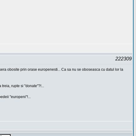
222309
sera obosite prin orase europenesti... Ca sa nu se oboseasca cu datul lor la
eia, rupte si "donate"?!...
edeii "europeni"!...