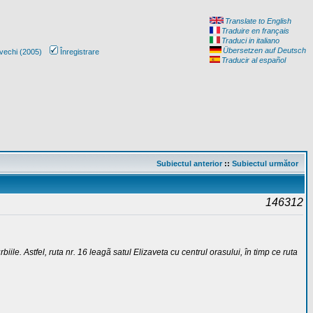
Translate to English
Traduire en français
Traduci in italiano
Übersetzen auf Deutsch
vechi (2005)
Înregistrare
Traducir al español
Subiectul anterior
::
Subiectul următor
146312
iile. Astfel, ruta nr. 16 leagã satul Elizaveta cu centrul orasului, în timp ce ruta