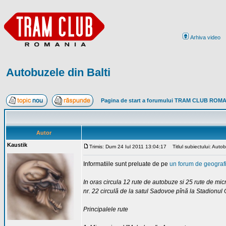
Arhiva video
Autobuzele din Balti
Pagina de start a forumului TRAM CLUB ROM
Autor
Kaustik
Trimis: Dum 24 Iul 2011 13:04:17
Titlul subiectului: Autob
Informatiile sunt preluate de pe
un forum de geograf
In oras circula 12 rute de autobuze si 25 rute de micro
nr. 22 circulă de la satul Sadovoe pînă la Stadionul
Principalele rute