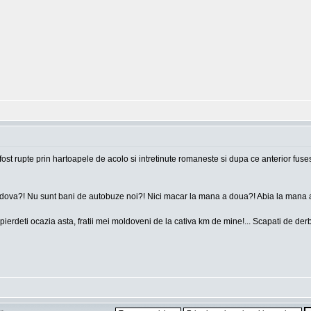
ost rupte prin hartoapele de acolo si intretinute romaneste si dupa ce anterior fuse
ova?! Nu sunt bani de autobuze noi?! Nici macar la mana a doua?! Abia la mana a tr
 pierdeti ocazia asta, fratii mei moldoveni de la cativa km de mine!... Scapati de derb