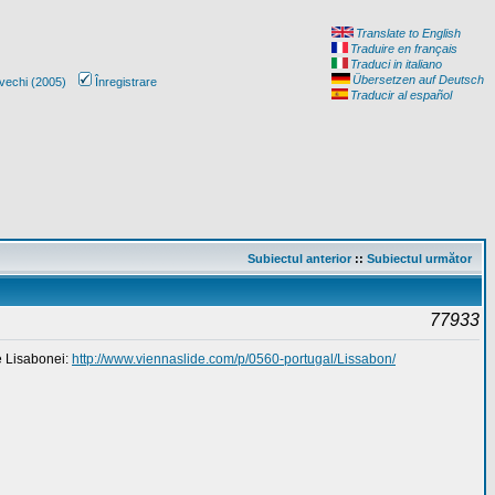
Translate to English
Traduire en français
Traduci in italiano
Übersetzen auf Deutsch
vechi (2005)
Înregistrare
Traducir al español
Subiectul anterior
::
Subiectul următor
77933
le Lisabonei:
http://www.viennaslide.com/p/0560-portugal/Lissabon/