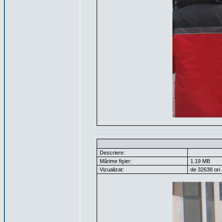
Descriere:
Mărime fişier:
1.19 MB
Vizualizat:
de 32638 ori