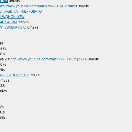
1b_oM
0m20s
http://www.youtube.com/watch?v=kCEATHRbhx0
0m20s
.com/watch?v=RjEx7GftVTQ
v=0LWQHOKsYFw
m4PI94--8M
0m57s
h?v=yWBsrA7ipKc
0m27s
4s
33s
1s
nia 28:
http://www.youtube.com/watch?v=_YiHO5jZYY4
3m40s
07s
6s
h?v=UEGoRHU55T0
0m17s
m33s
33s
02s
8s
1s
38s