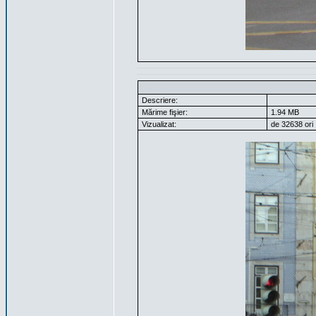
Descriere:
Mărime fişier:
1.94 MB
Vizualizat:
de 32638 ori