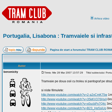
Arhiva video
Portugalia, Lisabona : Tramvaiele si infras
Pagina de start a forumului TRAM CLUB ROM
Autor
bercenicity
Trimis: Mie 28 Mar 2007 13:57:29
Titlul subiectului: Portu
Tramvaie pe doua osii cu troleu si pantograf pe stra
si niste filmulete:
http://www.youtube.com/watch?v=2-a2xCmK75w
1m
http://www.youtube.com/watch?v=35kKV376HxA
0m
http://www.youtube.com/watch?v=x0ucbPx7Q4c
3m2
http://www.youtube.com/watch?v=B23_Hq5siUo
0m