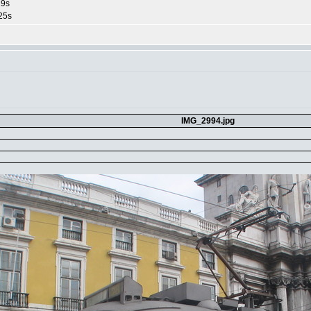
9s
25s
IMG_2994.jpg