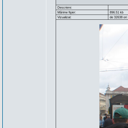
Descriere:
Mărime fişier:
896.51 kb
Vizualizat:
de 32638 ori