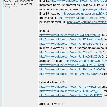
linia 12:
http://www.youtube.com/watch?v=wVoiMd
Data înscrierii: 18/Oct/2005
Ultima vizita: 07/Aug/2024
intoarcere pentru un tramvai bidirectional cu troleu:
Mesaje: 553
mos craciun schimba macazul:
http://www.youtube
linia 15 noaptea:
http://www.youtube.com/watch?
tramvai turistic:
http://www.youtube.com/watch?v=s
pe scara tramvaiului:
http://www.youtube.com/watc
linia 28:
http://www.youtube.com/watch?v=PxbGxf7jVuk
3m0
http://www.youtube.com/watch?v=K2Aae35CPo0
1m
http://www.youtube.com/watch?v=BVDP9lA63fY
5m3
in spatele vatmanului intr-un "Remodelado" de pe li
http://www.youtube.com/watch?v=2SLc6Uma32s
1m
http://www.youtube.com/watch?v=N9tJ43kO5Us
0m2
asteptand la cruce:
http://www.youtube.com/watc
http://www.youtube.com/watch?v=mLGzXGKHWnE
0
http://www.youtube.com/watch?v=PsUdeg2JMo0
0m
http://www.youtube.com/watch?v=UWK9ra65G68
1m
bifurcatie linie 12/28:
http://www.youtube.com/watch?v=_dKvkbwb-J8
0m5
http://www.youtube.com/watch?v=f0muJWq_0EI
1m0
http://www.youtube.com/watch?v=7DTD4-fBSGY
0m
articulate low-floor: