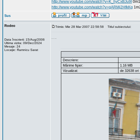
http://www.youtube.com/watch?v=K_hyCxBJu9I
0m1
http://www.youtube.com/watch?v=gARMj2HfkKg
1m
Sus
Rodeo
Trimis: Mie 28 Mar 2007 22:58:58
Titlul subiectului:
. . .
Data înscrierii: 15/Aug/2006
Ultima vizita: 09/Dec/2024
Mesaje: 24
Locaţie: Ramnicu Sarat
Descriere:
Mărime fişier:
1.16 MB
Vizualizat:
de 32638 ori