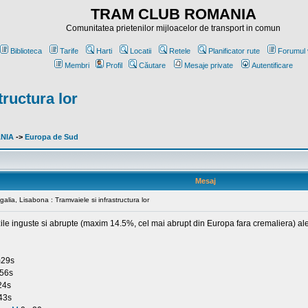
TRAM CLUB ROMANIA
Comunitatea prietenilor mijloacelor de transport in comun
Biblioteca
Tarife
Harti
Locatii
Retele
Planificator rute
Forumul 
Membri
Profil
Căutare
Mesaje private
Autentificare
tructura lor
ANIA
->
Europa de Sud
Mesaj
galia, Lisabona : Tramvaiele si infrastructura lor
zile inguste si abrupte (maxim 14.5%, cel mai abrupt din Europa fara cremaliera) a
29s
56s
4s
43s