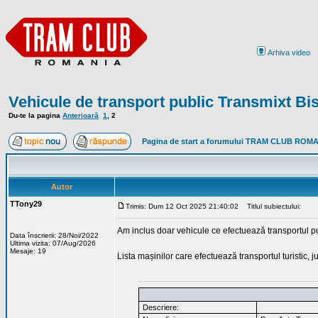
Arhiva video
Vehicule de transport public Transmixt Bis
Du-te la pagina
Anterioară
1
,
2
Pagina de start a forumului TRAM CLUB ROM
Autor
TTony29
Trimis: Dum 12 Oct 2025 21:40:02
Titlul subiectului:
Am inclus doar vehicule ce efectuează transportul pu
Data înscrierii: 28/Noi/2022
Ultima vizita: 07/Aug/2026
Mesaje: 19
Lista mașinilor care efectuează transportul turistic, 
Descriere: