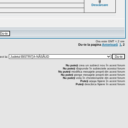
Descărcare
Ora este GMT + 2 ore
Du-te la pagina
Anterioară
1
,
2
rect la:
Nu puteţi
crea un subiect nou în acest forum
Nu puteţi
răspunde în subiectele acestui forum
Nu puteţi
modifica mesajele proprii din acest forum
Nu puteţi
şterge mesajele proprii din acest forum
Nu puteţi
vota în chestionarele din acest forum
Puteţi
ataşa fişiere în acest forum
Puteţi
descărca fişiere în acest forum