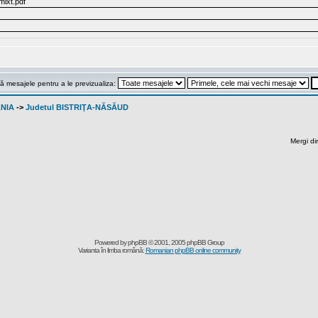
ixt.pdf
ă mesajele pentru a le previzualiza:
ANIA
->
Judetul BISTRIŢA-NĂSĂUD
Mergi di
Powered by
phpBB
© 2001, 2005 phpBB Group
Varianta în limba română:
Romanian phpBB online community