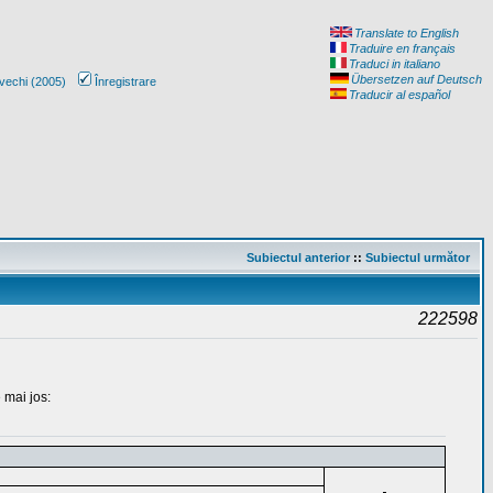
Translate to English
Traduire en français
Traduci in italiano
Übersetzen auf Deutsch
vechi (2005)
Înregistrare
Traducir al español
Subiectul anterior
::
Subiectul următor
222598
 mai jos: