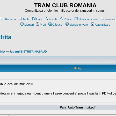
TRAM CLUB ROMANIA
Comunitatea prietenilor mijloacelor de transport in comun
Biblioteca
Tarife
Harti
Locatii
Retele
Planificator rute
Forumul 
Membri
Profil
Căutare
Mesaje private
Autentificare
trita
ANIA
->
Judetul BISTRIŢA-NĂSĂUD
Mesaj
blic local din municipiu.
județean și interjudețean (pentru unele trasee convenție) poate fi găsită în PDF-ul de
Parc Auto Transmixt.pdf