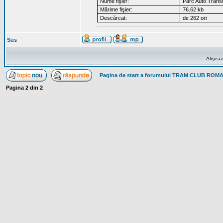
Nume fişier:
Parc Auto Transm
Mărime fişier:
76.62 kb
Descărcat:
de 262 ori
Sus
Afişeaz
Pagina de start a forumului TRAM CLUB ROM
Pagina
2
din
2