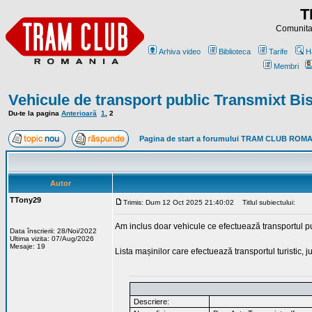
T
Comunitat
Arhiva video
Biblioteca
Tarife
H
Membri
Vehicule de transport public Transmixt Bis
Du-te la pagina
Anterioară
1
,
2
Pagina de start a forumului TRAM CLUB ROM
Autor
TTony29
Trimis: Dum 12 Oct 2025 21:40:02
Titlul subiectului:
Am inclus doar vehicule ce efectuează transportul pu
Data înscrierii: 28/Noi/2022
Ultima vizita: 07/Aug/2026
Mesaje: 19
Lista mașinilor care efectuează transportul turistic, 
Descriere: