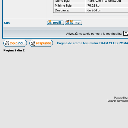
Nume fişier:
Parc Auto Transmixt.pdf
Mărime fişier:
76.62 kb
Descărcat:
de 264 ori
Sus
Afişează mesajele pentru a le previzualiza:
Pagina de start a forumului TRAM CLUB ROM
Pagina
2
din
2
Powered by
Varianta în limba r