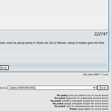
222747
al, cred ca ajung pana in Viseu de Jos si Moisei, merg si inspre gara de linie
Ora este GMT + 2 ore
rect la:
Nu puteţi
crea un subiect nou în acest forum
Nu puteţi
răspunde în subiectele acestui forum
Nu puteţi
modifica mesajele proprii din acest forum
Nu puteţi
şterge mesajele proprii din acest forum
Nu puteţi
vota în chestionarele din acest forum
Puteţi
ataşa fişiere în acest forum