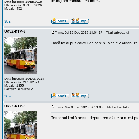
instagram.com/oradea.trams/
Data înscrierii: 18/Iul/2018
Ultima vizita: 05/Aug/2026
Mesaje: 452
Sus
UKVZ-KTM-5
Trimis: Joi 12 Dec 2019 18:04:17
Titlul subiectului:
Dacă tot ai pus caietul de sarcini la cele 2 autobuze
Data înscrierii: 16/Dec/2018
Ultima vizita: 21/Iul/2024
Mesaje: 1355
Locaţie: Bucuresti 2
Sus
UKVZ-KTM-5
Trimis: Mar 07 Ian 2020 09:53:06
Titlul subiectului:
Termenul limită pentru depunerea ofertelor a fost pr