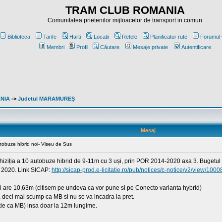
TRAM CLUB ROMANIA
Comunitatea prietenilor mijloacelor de transport in comun
Biblioteca
Tarife
Harti
Locatii
Retele
Planificator rute
Forumul 
Membri
Profil
Căutare
Mesaje private
Autentificare
ANIA
->
Judetul MARAMUREŞ
Mesaj
utobuze hibrid noi- Viseu de Sus
 achiziția a 10 autobuze hibrid de 9-11m cu 3 uși, prin POR 2014-2020 axa 3. Bugetu
ai 2020. Link SICAP:
http://sicap-prod.e-licitatie.ro/pub/notices/c-notice/v2/view/100
si are 10,63m (citisem pe undeva ca vor pune si pe Conecto varianta hybrid)
 deci mai scump ca MB si nu se va incadra la pret.
utie ca MB) insa doar la 12m lungime.