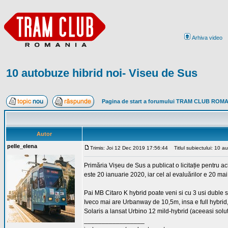
Arhiva video
10 autobuze hibrid noi- Viseu de Sus
Pagina de start a forumului TRAM CLUB ROM
Autor
pelle_elena
Trimis: Joi 12 Dec 2019 17:56:44
Titlul subiectului: 10 a
Primăria Vișeu de Sus a publicat o licitație pentru
este 20 ianuarie 2020, iar cel al evaluărilor e 20 m
Pai MB Citaro K hybrid poate veni si cu 3 usi duble 
Iveco mai are Urbanway de 10,5m, insa e full hybrid,
Solaris a lansat Urbino 12 mild-hybrid (aceeasi sol
_________________