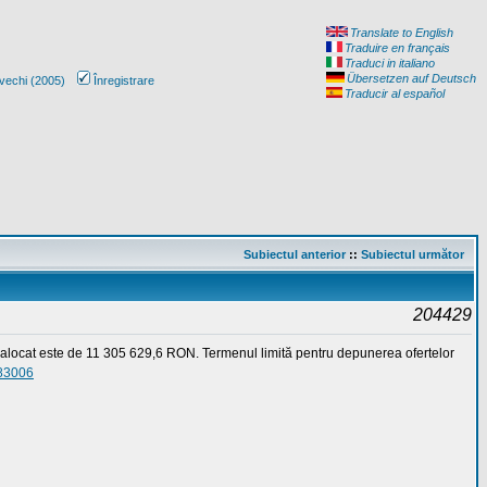
Translate to English
Traduire en français
Traduci in italiano
Übersetzen auf Deutsch
vechi (2005)
Înregistrare
Traducir al español
Subiectul anterior
::
Subiectul următor
204429
l alocat este de 11 305 629,6 RON. Termenul limită pentru depunerea ofertelor
083006