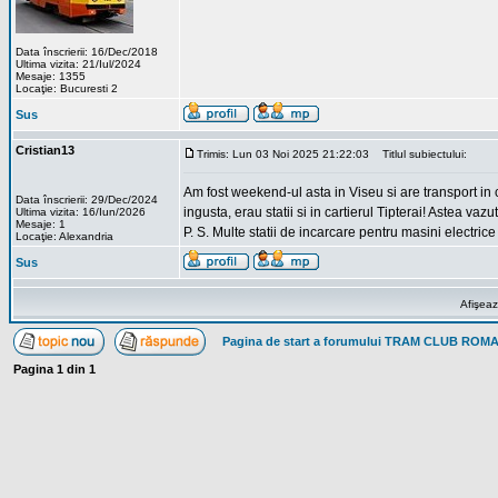
Data înscrierii: 16/Dec/2018
Ultima vizita: 21/Iul/2024
Mesaje: 1355
Locaţie: Bucuresti 2
Sus
Cristian13
Trimis: Lun 03 Noi 2025 21:22:03
Titlul subiectului:
Am fost weekend-ul asta in Viseu si are transport in
Data înscrierii: 29/Dec/2024
ingusta, erau statii si in cartierul Tipterai! Astea vaz
Ultima vizita: 16/Iun/2026
Mesaje: 1
P. S. Multe statii de incarcare pentru masini electric
Locaţie: Alexandria
Sus
Afişeaz
Pagina de start a forumului TRAM CLUB ROM
Pagina
1
din
1