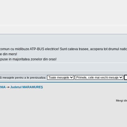
 comun cu midibuze ATP-BUS electrice! Sunt cateva trasee, acopera tot drumul nation
ute din mers!
e puse in majoritatea zonelor din oras!
ă mesajele pentru a le previzualiza:
ANIA
->
Judetul MARAMUREŞ
Mergi di