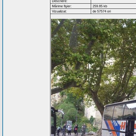
Descriere:
Mărime fişier:
259.85 kb
Vizualizat:
de 57574 ori