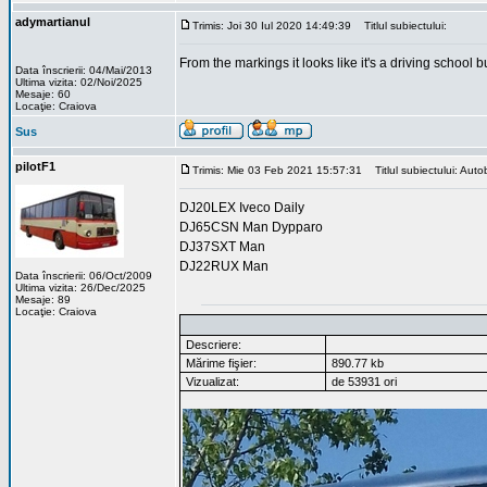
adymartianul
Trimis: Joi 30 Iul 2020 14:49:39
Titlul subiectului:
From the markings it looks like it's a driving school bu
Data înscrierii: 04/Mai/2013
Ultima vizita: 02/Noi/2025
Mesaje: 60
Locaţie: Craiova
Sus
pilotF1
Trimis: Mie 03 Feb 2021 15:57:31
Titlul subiectului: Auto
DJ20LEX Iveco Daily
DJ65CSN Man Dypparo
DJ37SXT Man
DJ22RUX Man
Data înscrierii: 06/Oct/2009
Ultima vizita: 26/Dec/2025
Mesaje: 89
Locaţie: Craiova
Descriere:
Mărime fişier:
890.77 kb
Vizualizat:
de 53931 ori