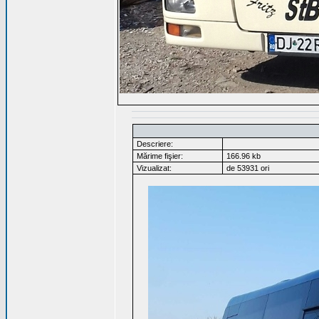
Descriere:
Mărime fişier:
166.96 kb
Vizualizat:
de 53931 ori