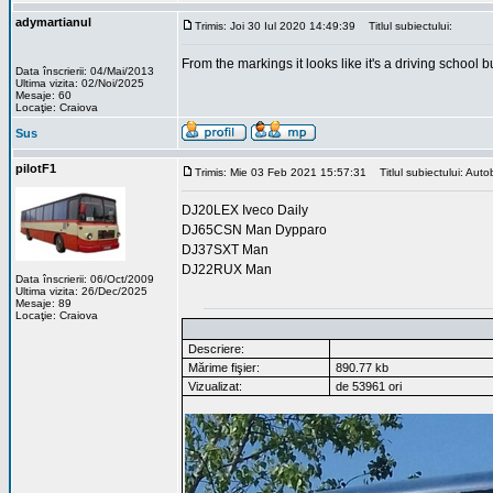
adymartianul
Trimis: Joi 30 Iul 2020 14:49:39
Titlul subiectului:
From the markings it looks like it's a driving school bu
Data înscrierii: 04/Mai/2013
Ultima vizita: 02/Noi/2025
Mesaje: 60
Locaţie: Craiova
Sus
pilotF1
Trimis: Mie 03 Feb 2021 15:57:31
Titlul subiectului: Auto
DJ20LEX Iveco Daily
DJ65CSN Man Dypparo
DJ37SXT Man
DJ22RUX Man
Data înscrierii: 06/Oct/2009
Ultima vizita: 26/Dec/2025
Mesaje: 89
Locaţie: Craiova
Descriere:
Mărime fişier:
890.77 kb
Vizualizat:
de 53961 ori