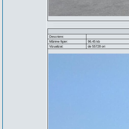
Descriere:
Mărime fişier:
96.45 kb
Vizualizat:
de 55728 ori