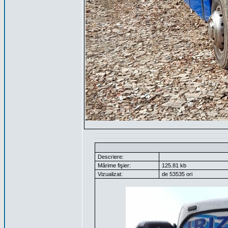
Descriere:
Mărime fişier:
125.81 kb
Vizualizat:
de 53535 ori