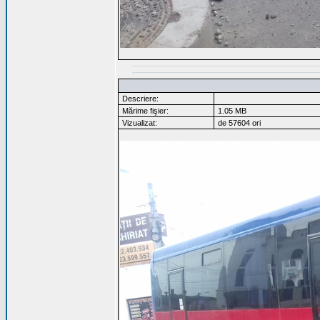
Descriere:
Mărime fişier:
1.05 MB
Vizualizat:
de 57604 ori