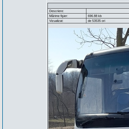
Descriere:
Mărime fişier:
696.88 kb
Vizualizat:
de 53535 ori