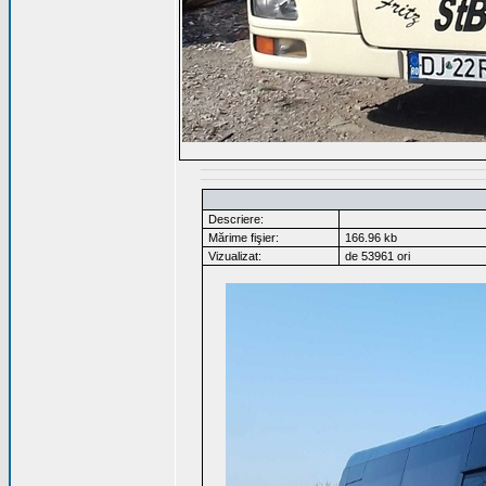
Descriere:
Mărime fişier:
166.96 kb
Vizualizat:
de 53961 ori