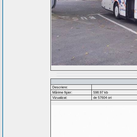
Descriere:
Mărime fişier:
598.97 kb
Vizualizat:
de 57604 ori