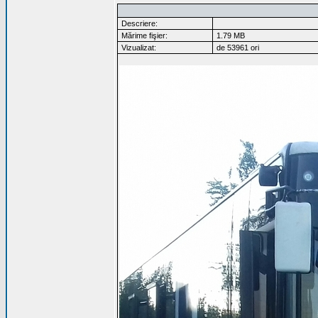
Descriere:
Mărime fişier:
1.79 MB
Vizualizat:
de 53961 ori