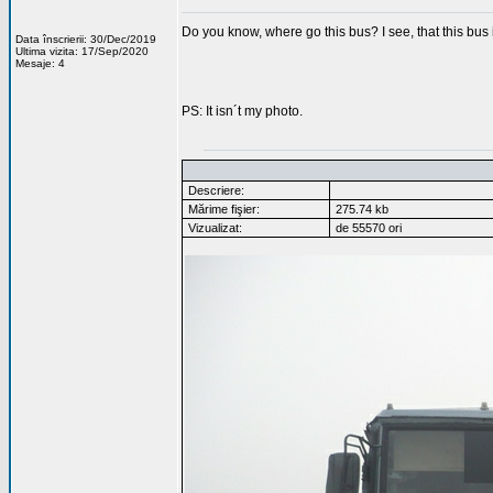
Do you know, where go this bus? I see, that this bus is
Data înscrierii: 30/Dec/2019
Ultima vizita: 17/Sep/2020
Mesaje: 4
PS: It isn´t my photo.
Descriere:
Mărime fişier:
275.74 kb
Vizualizat:
de 55570 ori