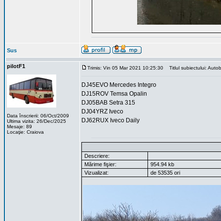
Sus
pilotF1
Trimis: Vin 05 Mar 2021 10:25:30
Titlul subiectului: Autob
DJ45EVO Mercedes Integro
DJ15ROV Temsa Opalin
DJ05BAB Setra 315
DJ04YRZ Iveco
Data înscrierii: 06/Oct/2009
DJ62RUX Iveco Daily
Ultima vizita: 26/Dec/2025
Mesaje: 89
Locaţie: Craiova
Descriere:
Mărime fişier:
954.94 kb
Vizualizat:
de 53535 ori