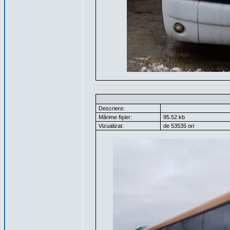
Descriere:
Mărime fişier:
95.52 kb
Vizualizat:
de 53535 ori