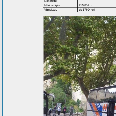
Descriere:
Mărime fişier:
259.85 kb
Vizualizat:
de 57604 ori