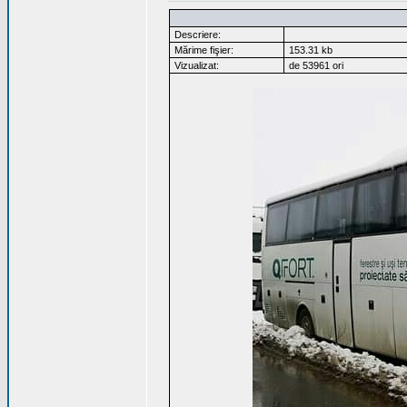
Descriere:
Mărime fişier:
153.31 kb
Vizualizat:
de 53961 ori