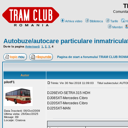
T
Comunitat
Arhiva video
Biblioteca
Tarife
H
Membri
Autobuze/autocare particulare inmatricula
Du-te la pagina
Anterioară
1
,
2
,
3
,
4
Pagina de start a forumului TRAM CLUB ROM
Autor
pilotF1
Trimis: Vin 30 Noi 2018 11:09:03
Titlul subiectului: A
DJ26EVO-SETRA 315 HDH
DJ08SXT-Mercedes Cibro
DJ20SXT-Mercedes Cibro
DJ25SXT-MAN
Data înscrierii: 06/Oct/2009
Ultima vizita: 26/Dec/2025
Mesaje: 89
Locaţie: Craiova