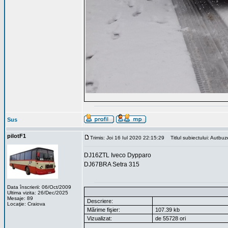
Sus
pilotF1
Trimis: Joi 16 Iul 2020 22:15:29
Titlul subiectului: Autbu
DJ16ZTL Iveco Dypparo
DJ67BRA Setra 315
Data înscrierii: 06/Oct/2009
Ultima vizita: 26/Dec/2025
Mesaje: 89
Descriere:
Locaţie: Craiova
Mărime fişier:
107.39 kb
Vizualizat:
de 55728 ori