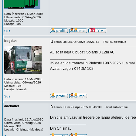
Data înscrierii: 14/Mar/2009
Ultima vizita: 07/Aug/2026
Mesaje: 1090
Locaţie: Iasi
Sus
bogdan
Trimis: Joi 24 Apr 2025 20:21:42
Titlul subiectului:
Au sosit deja 6 bucati Solaris 3 12m AC
_________________
39 de ani de tramvai in Ploiesti! 1987-2026 ! La mai
Avatar: vagon KT4DM 102.
Data înscrierii: 14/Mai/2006
Ultima vizita: 06/Aug/2026
Mesaje: 706
Locaţie: Ploiesti
Sus
adenauer
Trimis: Dum 27 Apr 2025 08:45:30
Titlul subiectului:
Din cite am vazut in trecere pe langa atelierul de rep
Data înscrierii: 12/Aug/2010
_________________
Ultima vizita: 07/Aug/2026
Mesaje: 304
Din Chisinau
Locaţie: Chisinau (Moldova)