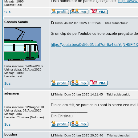
Lista numerelor de parc se gãsește aici:
https://www
Mesaje: 1090
Locaţie: Iasi
Sus
Cosmin Sandu
Trimis: Joi 02 Ian 2025 18:21:46
Titlul subiectului:
Și un clip de pe Youtube cu troleibuzele pregătite de
https://youtu.be/a0v56o6NLuI?si=6a4fesYqNH5Ff4X
Data înscrierii: 14/Mar/2009
Ultima vizita: 07/Aug/2026
Mesaje: 1090
Locaţie: Iasi
Sus
adenauer
Trimis: Dum 05 Ian 2025 14:11:45
Titlul subiectului:
Din ce am citit, se pare ca nu sant in starea cea mai
Data înscrierii: 12/Aug/2010
_________________
Ultima vizita: 07/Aug/2026
Mesaje: 304
Din Chisinau
Locaţie: Chisinau (Moldova)
Sus
bogdan
Trimis: Dum 05 Ian 2025 20:56:40
Titlul subiectului: