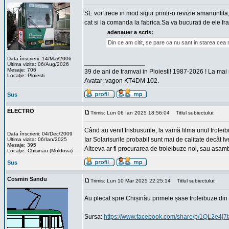
SE vor trece in mod sigur printr-o revizie amanuntita
cat si la comanda la fabrica.Sa va bucurati de ele fra
adenauer a scris:
Din ce am citit, se pare ca nu sant in starea cea
Data înscrierii: 14/Mai/2006
_________________
Ultima vizita: 06/Aug/2026
Mesaje: 706
39 de ani de tramvai in Ploiesti! 1987-2026 ! La mai
Locaţie: Ploiesti
Avatar: vagon KT4DM 102.
Sus
ELECTRO
Trimis: Lun 06 Ian 2025 18:56:04
Titlul subiectului:
Când au venit Irisbusurile, la vamă filma unul troleib
Data înscrierii: 04/Dec/2009
Iar Solarisurile probabil sunt mai de calitate decât Iv
Ultima vizita: 06/Ian/2025
Mesaje: 395
Altceva ar fi procurarea de troleibuze noi, sau asam
Locaţie: Chisinau (Moldova)
Sus
Cosmin Sandu
Trimis: Lun 10 Mar 2025 22:25:14
Titlul subiectului:
Au plecat spre Chișinău primele șase troleibuze din 
Sursa:
https://www.facebook.com/share/p/1QL2e4j7t