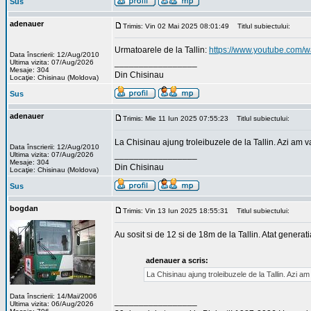
Sus
adenauer
Trimis: Vin 02 Mai 2025 08:01:49
Titlul subiectului:
Urmatoarele de la Tallin:
https://www.youtube.com
Data înscrierii: 12/Aug/2010
_________________
Ultima vizita: 07/Aug/2026
Mesaje: 304
Din Chisinau
Locaţie: Chisinau (Moldova)
Sus
adenauer
Trimis: Mie 11 Iun 2025 07:55:23
Titlul subiectului:
La Chisinau ajung troleibuzele de la Tallin. Azi am 
Data înscrierii: 12/Aug/2010
_________________
Ultima vizita: 07/Aug/2026
Mesaje: 304
Din Chisinau
Locaţie: Chisinau (Moldova)
Sus
bogdan
Trimis: Vin 13 Iun 2025 18:55:31
Titlul subiectului:
Au sosit si de 12 si de 18m de la Tallin. Atat generatia
adenauer a scris:
La Chisinau ajung troleibuzele de la Tallin. Azi 
Data înscrierii: 14/Mai/2006
_________________
Ultima vizita: 06/Aug/2026