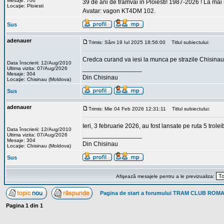
Mesaje: 706
39 de ani de tramvai in Ploiesti! 1987-2026 ! La mai
Locaţie: Ploiesti
Avatar: vagon KT4DM 102.
Sus
adenauer
Trimis: Sâm 19 Iul 2025 18:56:00
Titlul subiectului:
Credca curand va iesi la munca pe strazile Chisinau
Data înscrierii: 12/Aug/2010
_________________
Ultima vizita: 07/Aug/2026
Mesaje: 304
Din Chisinau
Locaţie: Chisinau (Moldova)
Sus
adenauer
Trimis: Mie 04 Feb 2026 12:31:11
Titlul subiectului:
Ieri, 3 februarie 2026, au fost lansate pe ruta 5 trole
Data înscrierii: 12/Aug/2010
_________________
Ultima vizita: 07/Aug/2026
Mesaje: 304
Din Chisinau
Locaţie: Chisinau (Moldova)
Sus
Afişează mesajele pentru a le previzualiza:
Pagina de start a forumului TRAM CLUB ROM
Pagina
1
din
1