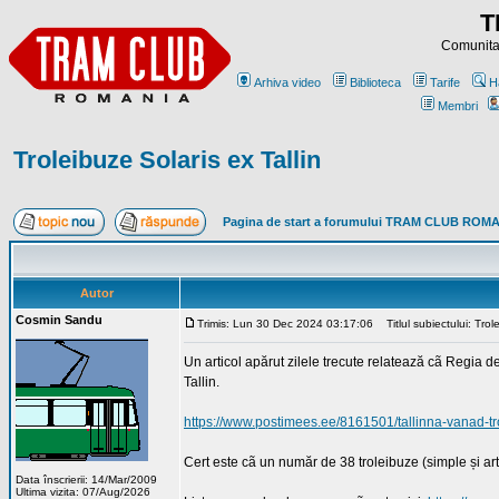
T
Comunitat
Arhiva video
Biblioteca
Tarife
H
Membri
Troleibuze Solaris ex Tallin
Pagina de start a forumului TRAM CLUB ROM
Autor
Cosmin Sandu
Trimis: Lun 30 Dec 2024 03:17:06
Titlul subiectului: Trole
Un articol apărut zilele trecute relatează cã Regia de
Tallin.
https://www.postimees.ee/8161501/tallinna-vanad-
Cert este cã un număr de 38 troleibuze (simple și arti
Data înscrierii: 14/Mar/2009
Ultima vizita: 07/Aug/2026