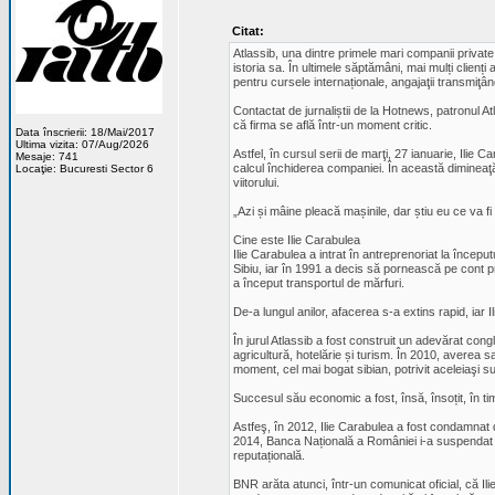
Citat:
Atlassib, una dintre primele mari companii privat
istoria sa. În ultimele săptămâni, mai mulți clienți
pentru cursele internaționale, angajaţii transmiţân
Contactat de jurnaliștii de la Hotnews, patronul Atl
că firma se află într-un moment critic.
Data înscrierii: 18/Mai/2017
Ultima vizita: 07/Aug/2026
Astfel, în cursul serii de marţi, 27 ianuarie, Ilie 
Mesaje: 741
calcul închiderea companiei. În această dimineaţă, 
Locaţie: Bucuresti Sector 6
viitorului.
„Azi și mâine pleacă mașinile, dar știu eu ce va f
Cine este Ilie Carabulea
Ilie Carabulea a intrat în antreprenoriat la început
Sibiu, iar în 1991 a decis să pornească pe cont pro
a început transportul de mărfuri.
De-a lungul anilor, afacerea s-a extins rapid, iar 
În jurul Atlassib a fost construit un adevărat congl
agricultură, hotelărie și turism. În 2010, averea s
moment, cel mai bogat sibian, potrivit aceleiaşi s
Succesul său economic a fost, însă, însoțit, în ti
Astfeş, în 2012, Ilie Carabulea a fost condamnat de
2014, Banca Națională a României i-a suspendat dr
reputațională.
BNR arăta atunci, într-un comunicat oficial, că Ili