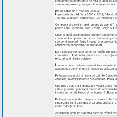
condamnarea pentru dare de mită și faptul că aces
semnătură privată și instigare la abuz în serviciu.
Brandul Atlassib şi afacerile conexe
În perioada de vârf, între 2008 și 2012, Atlassib 
165 erau autocare, aproximativ 120 microbuze de 
Compania și-a extins rapid rețeaua de agenții în t
printre care Germania, Italia, Franța, Belgia și Ol
Chiar și după șocuri majore, precum pandemia din 
continuat. Compania a reușit să rămână un jucător
sau continuate prin firme înrudite, precum Atlantic 
optimizarea capacităților de transport.
De-a lungul anilor, sute de mii de români din diasp
comunitate a fost printre primele care a reacționa
refuzuri la trimiterea coletelor.
În acest context, viitorul uneia dintre cele mai c
accentueze sentimentul că Atlassib se află la fina
Pe baza succesului din transporturi, Ilie Carabule
Atlassib), investiții hoteliere prin Atlassib Hotels, a
Una dintre cele mai importante investiții a fost ho
estate și turism, generând afaceri de ordinul milio
inclusiv turnuri de birouri și noi hoteluri în Bucure
Pe lângă afacerile din transport și servicii, Ilie Ca
singura din zonă care mai avea ediție tipărită şi 
multe redacţii din ţară.
Anul trecut, omul de afaceri a decis să vândă zia