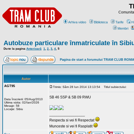
T
Comunitat
Arhiva video
Biblioteca
Tarife
H
Membri
Autobuze particulare înmatriculate în Sibi
Du-te la pagina
Anterioară
1
,
2
,
3
,
4
,
5
Pagina de start a forumului TRAM CLUB ROM
Autor
AGT95
Trimis: Sâm 28 Iun 2014 13:13:54
Titlul subiectului:
SB 46 SSP & SB 09 RWU
Data înscrierii: 05/Aug/2010
Ultima vizita: 02/Ian/2026
Mesaje: 58
Locaţie: Sibiu
_________________
Respecta si vei fi Respectat
Munceste si vei fi Rasplatit