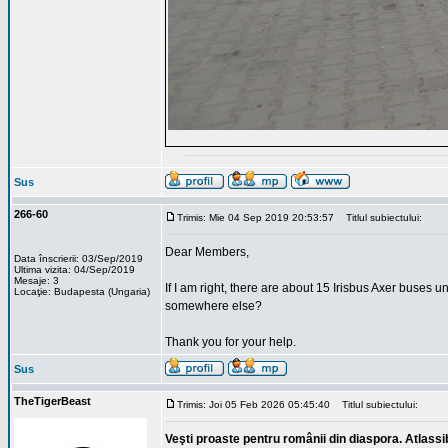
Sus
266-60
Trimis: Mie 04 Sep 2019 20:53:57
Titlul subiectului:
Dear Members,
Data înscrierii: 03/Sep/2019
Ultima vizita: 04/Sep/2019
Mesaje: 3
If I am right, there are about 15 Irisbus Axer buses u
Locaţie: Budapesta (Ungaria)
somewhere else?
Thank you for your help.
Sus
TheTigerBeast
Trimis: Joi 05 Feb 2026 05:45:40
Titlul subiectului:
Veşti proaste pentru românii din diaspora. Atlassi