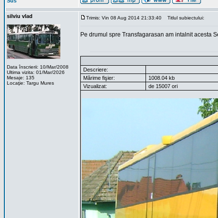
Sus
silviu vlad
Trimis: Vin 08 Aug 2014 21:33:40
Titlul subiectului:
Pe drumul spre Transfagarasan am intalnit acesta Set
Data înscrierii: 10/Mar/2008
Descriere:
Ultima vizita: 01/Mar/2026
Mesaje: 135
Mărime fişier:
1008.04 kb
Locaţie: Targu Mures
Vizualizat:
de 15007 ori