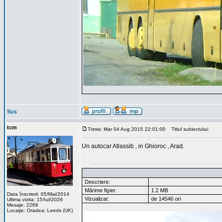
Sus
tcm
Trimis: Mar 04 Aug 2015 22:01:00
Titlul subiectului:
Un autocar Atlassib , in Ghioroc , Arad.
Descriere:
Mărime fişier:
1.2 MB
Data înscrierii: 05/Mai/2014
Vizualizat:
de 14546 ori
Ultima vizita: 15/Iul/2026
Mesaje: 2269
Locaţie: Oradea; Leeds (UK)