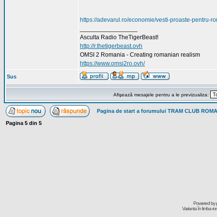
https://adevarul.ro/economie/vesti-proaste-pentru-
_________________
Asculta Radio TheTigerBeast!
http://r.thetigerbeast.ovh
OMSI 2 Romania - Creating romanian realism
https://www.omsi2ro.ovh/
Sus
Afişează mesajele pentru a le previzualiza:
Pagina de start a forumului TRAM CLUB ROM
Pagina
5
din
5
Powered by
Varianta în limba r