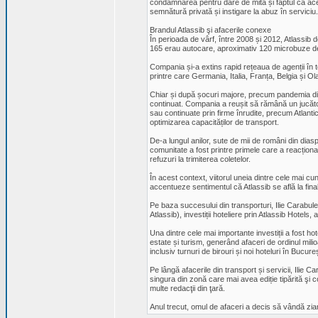
condamnarea pentru dare de mită și faptul că aces
semnătură privată și instigare la abuz în serviciu.
Brandul Atlassib şi afacerile conexe
În perioada de vârf, între 2008 și 2012, Atlassib 
165 erau autocare, aproximativ 120 microbuze de 
Compania și-a extins rapid rețeaua de agenții în t
printre care Germania, Italia, Franța, Belgia și Ol
Chiar și după șocuri majore, precum pandemia din 
continuat. Compania a reușit să rămână un jucător
sau continuate prin firme înrudite, precum Atlantic 
optimizarea capacităților de transport.
De-a lungul anilor, sute de mii de români din diasp
comunitate a fost printre primele care a reacționa
refuzuri la trimiterea coletelor.
În acest context, viitorul uneia dintre cele mai c
accentueze sentimentul că Atlassib se află la fina
Pe baza succesului din transporturi, Ilie Carabule
Atlassib), investiții hoteliere prin Atlassib Hotels, a
Una dintre cele mai importante investiții a fost ho
estate și turism, generând afaceri de ordinul milio
inclusiv turnuri de birouri și noi hoteluri în Bucure
Pe lângă afacerile din transport și servicii, Ilie Ca
singura din zonă care mai avea ediție tipărită şi 
multe redacţii din ţară.
Anul trecut, omul de afaceri a decis să vândă zia