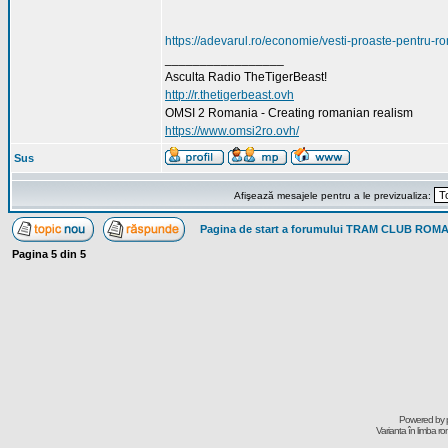
https://adevarul.ro/economie/vesti-proaste-pentru-
_________________
Asculta Radio TheTigerBeast!
http://r.thetigerbeast.ovh
OMSI 2 Romania - Creating romanian realism
https://www.omsi2ro.ovh/
Sus
Afişează mesajele pentru a le previzualiza:
Pagina de start a forumului TRAM CLUB ROM
Pagina
5
din
5
Powered by
Varianta în limba r