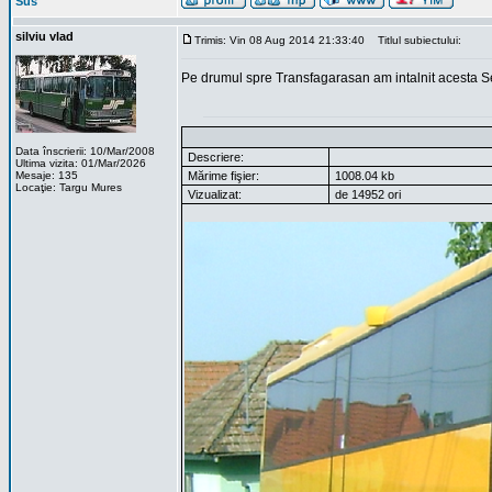
Sus
silviu vlad
Trimis: Vin 08 Aug 2014 21:33:40
Titlul subiectului:
Pe drumul spre Transfagarasan am intalnit acesta Set
Data înscrierii: 10/Mar/2008
Descriere:
Ultima vizita: 01/Mar/2026
Mesaje: 135
Mărime fişier:
1008.04 kb
Locaţie: Targu Mures
Vizualizat:
de 14952 ori