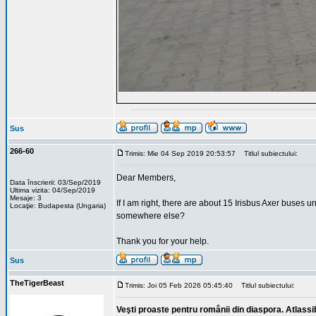
Sus
266-60
Trimis: Mie 04 Sep 2019 20:53:57
Titlul subiectului:
Dear Members,
Data înscrierii: 03/Sep/2019
Ultima vizita: 04/Sep/2019
Mesaje: 3
If I am right, there are about 15 Irisbus Axer buses u
Locaţie: Budapesta (Ungaria)
somewhere else?
Thank you for your help.
Sus
TheTigerBeast
Trimis: Joi 05 Feb 2026 05:45:40
Titlul subiectului:
Veşti proaste pentru românii din diaspora. Atlassi