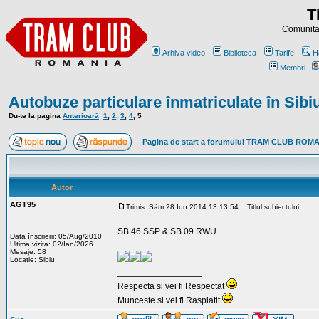
T
Comunitat
Arhiva video
Biblioteca
Tarife
H
Membri
Autobuze particulare înmatriculate în Sibi
Du-te la pagina
Anterioară
1
,
2
,
3
,
4
,
5
Pagina de start a forumului TRAM CLUB ROM
Autor
AGT95
Trimis: Sâm 28 Iun 2014 13:13:54
Titlul subiectului:
SB 46 SSP & SB 09 RWU
Data înscrierii: 05/Aug/2010
Ultima vizita: 02/Ian/2026
Mesaje: 58
Locaţie: Sibiu
_________________
Respecta si vei fi Respectat
Munceste si vei fi Rasplatit