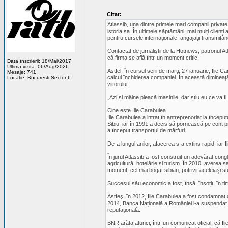
Citat:
Atlassib, una dintre primele mari companii privat
istoria sa. În ultimele săptămâni, mai mulți clienți
pentru cursele internaționale, angajaţii transmiţân
Contactat de jurnaliștii de la Hotnews, patronul Atl
că firma se află într-un moment critic.
Data înscrierii: 18/Mai/2017
Ultima vizita: 06/Aug/2026
Astfel, în cursul serii de marţi, 27 ianuarie, Ilie 
Mesaje: 741
calcul închiderea companiei. În această dimineaţă, 
Locaţie: Bucuresti Sector 6
viitorului.
„Azi și mâine pleacă mașinile, dar știu eu ce va f
Cine este Ilie Carabulea
Ilie Carabulea a intrat în antreprenoriat la început
Sibiu, iar în 1991 a decis să pornească pe cont pro
a început transportul de mărfuri.
De-a lungul anilor, afacerea s-a extins rapid, iar 
În jurul Atlassib a fost construit un adevărat congl
agricultură, hotelărie și turism. În 2010, averea s
moment, cel mai bogat sibian, potrivit aceleiaşi s
Succesul său economic a fost, însă, însoțit, în ti
Astfeş, în 2012, Ilie Carabulea a fost condamnat de
2014, Banca Națională a României i-a suspendat dr
reputațională.
BNR arăta atunci, într-un comunicat oficial, că Ili