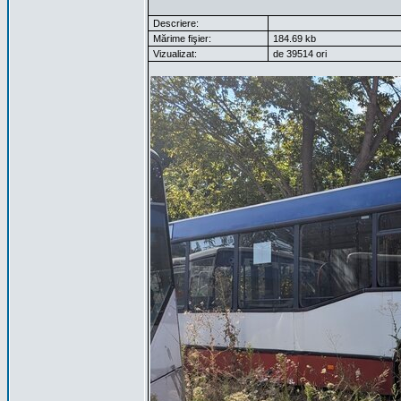
Descriere:
Mărime fişier:
184.69 kb
Vizualizat:
de 39514 ori