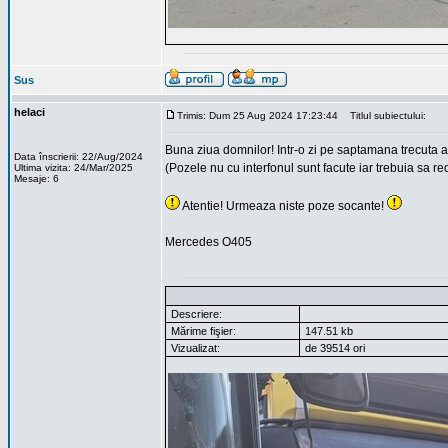
Sus
helaci
Trimis: Dum 25 Aug 2024 17:23:44
Titlul subiectului:
Buna ziua domnilor! Intr-o zi pe saptamana trecuta am
Data înscrierii: 22/Aug/2024
(Pozele nu cu interfonul sunt facute iar trebuia sa 
Ultima vizita: 24/Mar/2025
Mesaje: 6
Atentie! Urmeaza niste poze socante!
Mercedes O405
Descriere:
Mărime fişier:
147.51 kb
Vizualizat:
de 39514 ori