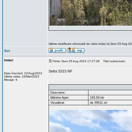
Ultima modificare efectuată de către helaci la Dum 25 Aug 20
Sus
helaci
Trimis: Dum 25 Aug 2024 17:27:36
Titlul subiectului:
Setra S315 NF
Data înscrierii: 22/Aug/2024
Ultima vizita: 24/Mar/2025
Mesaje: 6
Descriere:
Mărime fişier:
193.59 kb
Vizualizat:
de 39511 ori