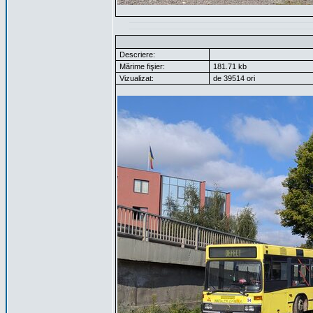
Descriere:
Mărime fişier:
181.71 kb
Vizualizat:
de 39514 ori