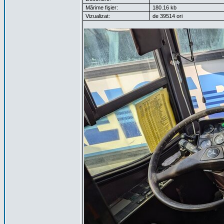
Mărime fişier:
180.16 kb
Vizualizat:
de 39514 ori