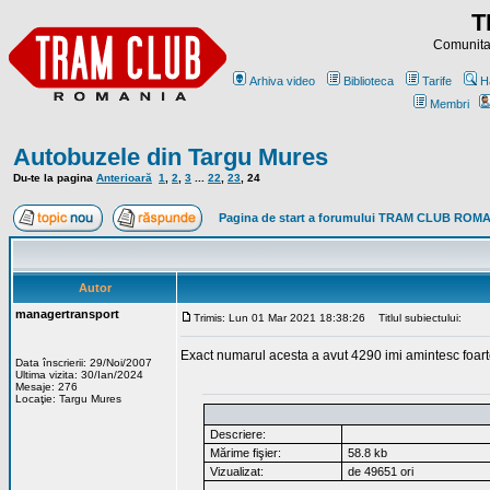
T
Comunitat
Arhiva video
Biblioteca
Tarife
H
Membri
Autobuzele din Targu Mures
Du-te la pagina
Anterioară
1
,
2
,
3
...
22
,
23
,
24
Pagina de start a forumului TRAM CLUB ROM
Autor
managertransport
Trimis: Lun 01 Mar 2021 18:38:26
Titlul subiectului:
Exact numarul acesta a avut 4290 imi amintesc foarte 
Data înscrierii: 29/Noi/2007
Ultima vizita: 30/Ian/2024
Mesaje: 276
Locaţie: Targu Mures
Descriere:
Mărime fişier:
58.8 kb
Vizualizat:
de 49651 ori