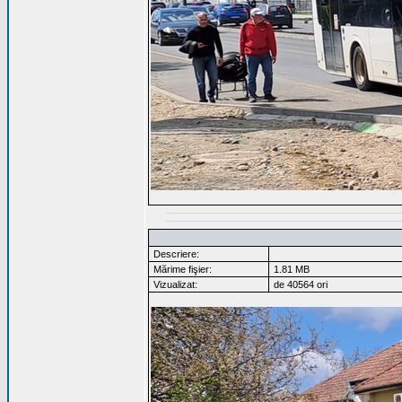
Descriere:
Mărime fişier:
1.81 MB
Vizualizat:
de 40564 ori