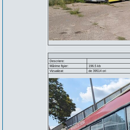
Descriere:
Mărime fişier:
196.5 kb
Vizualizat:
de 39514 ori