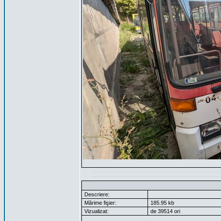
Descriere:
Mărime fişier:
185.95 kb
Vizualizat:
de 39514 ori