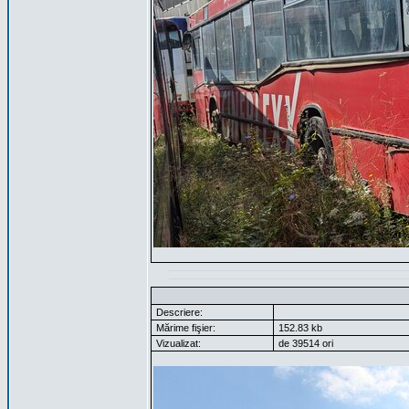
Descriere:
Mărime fişier:
152.83 kb
Vizualizat:
de 39514 ori