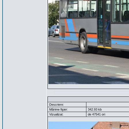
Descriere:
Mărime fişier:
342.93 kb
Vizualizat:
de 47541 ori