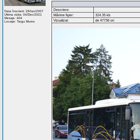
Descriere:
Data înscrierii: 28/Ian/2007
Ultima vizita: 04/Dec/2021
Mărime fişier:
324.35 kb
Mesaje: 404
Vizualizat:
de 47736 ori
Locaţie: Targu Mures