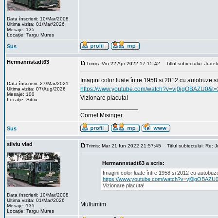
Data înscrierii: 10/Mar/2008
Ultima vizita: 01/Mar/2026
Mesaje: 135
Locaţie: Targu Mures
Sus
Hermannstadt63
Trimis: Vin 22 Apr 2022 17:15:42
Titlul subiectului: Jud
Imagini color luate între 1958 si 2012 cu autobuze 
Data înscrierii: 27/Mar/2021
https://www.youtube.com/watch?v=vj0igOBAZU0&t=
Ultima vizita: 07/Aug/2026
Mesaje: 100
Vizionare placuta!
Locaţie: Sibiu
_________________
Cornel Misinger
Sus
silviu vlad
Trimis: Mar 21 Iun 2022 21:57:45
Titlul subiectului: Re:
Hermannstadt63 a scris:
Imagini color luate între 1958 si 2012 cu autobu
https://www.youtube.com/watch?v=vj0igOBAZU
Vizionare placuta!
Data înscrierii: 10/Mar/2008
Ultima vizita: 01/Mar/2026
Multumim
Mesaje: 135
Locaţie: Targu Mures