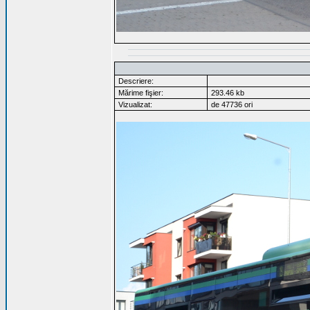
Descriere:
Mărime fişier:
293.46 kb
Vizualizat:
de 47736 ori