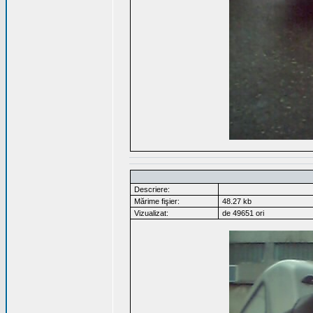
Descriere:
Mărime fişier:
48.27 kb
Vizualizat:
de 49651 ori