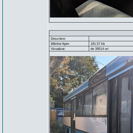
Descriere:
Mărime fişier:
181.57 kb
Vizualizat:
de 39514 ori