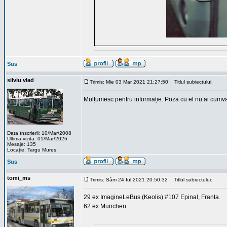
Sus
silviu vlad
Trimis: Mie 03 Mar 2021 21:27:50
Titlul subiectului:
Mulțumesc pentru informație. Poza cu el nu ai cumva
Data înscrierii: 10/Mar/2008
Ultima vizita: 01/Mar/2026
Mesaje: 135
Locaţie: Targu Mures
Sus
tomi_ms
Trimis: Sâm 24 Iul 2021 20:50:32
Titlul subiectului:
29 ex ImagineLeBus (Keolis) #107 Epinal, Franta.
62 ex Munchen.