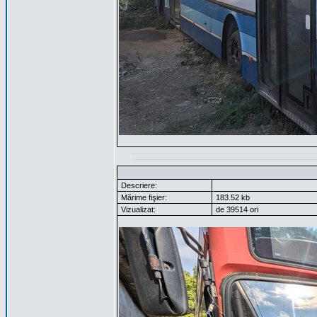
Descriere:
Mărime fişier:
183.52 kb
Vizualizat:
de 39514 ori