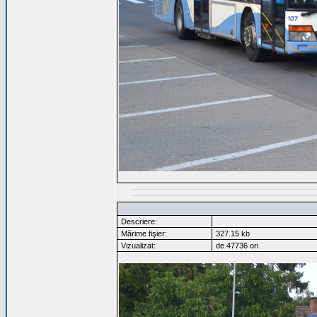
Descriere:
Mărime fişier:
327.15 kb
Vizualizat:
de 47736 ori