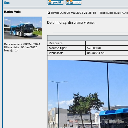
Sus
Barbu Vulc
Trimis: Dum 05 Mai 2024 21:35:58
Titlul subiectului: Aut
De prin oraș, din ultima vreme...
Descriere:
Data înscrierii: 08/Mar/2024
Ultima vizita: 06/Ian/2026
Mărime fişier:
578.09 kb
Mesaje: 14
Vizualizat:
de 40564 ori