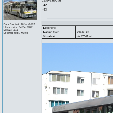
Cateva noutati:
- 42
- 93
Data înscrierii: 28/Ian/2007
Ultima vizita: 04/Dec/2021
Descriere:
Mesaje: 404
Mărime fişier:
294.69 kb
Locaţie: Targu Mures
Vizualizat:
de 47541 ori