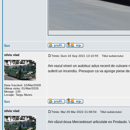
Sus
silviu vlad
Trimis: Dum 19 Sep 2021 13:10:55
Titlul subiectului:
Am vazut vineri un autobuz adus recent de culoare r
suferit un incendiu. Presupun ca va ajunge piese de
Data înscrierii: 10/Mar/2008
Ultima vizita: 01/Mar/2026
Mesaje: 135
Locaţie: Targu Mures
Sus
silviu vlad
Trimis: Mar 29 Mar 2022 21:08:54
Titlul subiectului:
Am văzut doua Mercedesuri articulate ex Postauto. Vo