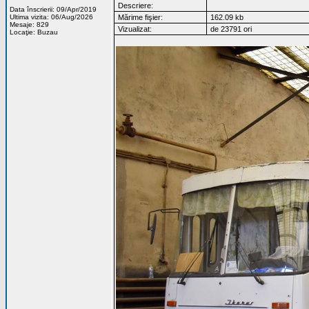
Descriere:
Data înscrierii: 09/Apr/2019
Ultima vizita: 06/Aug/2026
Mărime fişier:
162.09 kb
Mesaje: 829
Vizualizat:
de 23791 ori
Locaţie: Buzau