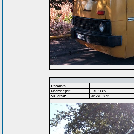
Descriere:
Mărime fişier:
131.31 kb
Vizualizat:
de 24018 ori