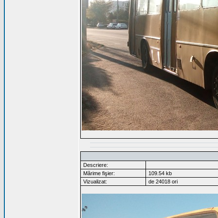
Descriere:
Mărime fişier:
109.54 kb
Vizualizat:
de 24018 ori