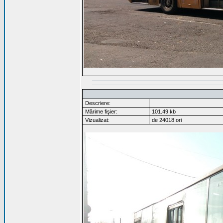
Descriere:
Mărime fişier:
101.49 kb
Vizualizat:
de 24018 ori