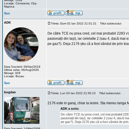
Mesaje: 1339
Locaţie: Constanta; Cluj-
Napoca
Sus
ADK
Trimis: Dum 02 Ian 2022 21:51:21
Titlul subiectului:
De către TCE nu prea cred, cel mai probabil 2283 v'a
pasionații din Iași), iar celelalte 2 (sau 4, dacă mai
pe gaz?). Deja 2176 știu că a fost vândut de prin toa
Data înscrierii: 09/Apr/2019
Ultima vizita: 06/Aug/2026
Mesaje: 829
Locaţie: Buzau
Sus
bogdan
Trimis: Lun 03 Ian 2022 21:50:13
Titlul subiectului:
2176 este in garaj, chiar la iesire. Sta mereu lang
ADK a scris:
De către TCE nu prea cred, cel mai probabil 2283 
pasionații din Iași), iar celelalte 2 (sau 4, dacă 
pe gaz?). Deja 2176 știu că a fost vândut de prin 
Data înscrierii: 14/Mai/2006