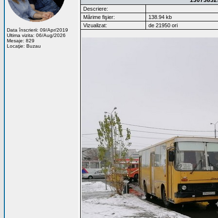
13073832
Descriere:
Mărime fişier:
138.94 kb
Vizualizat:
de 21950 ori
Data înscrierii: 09/Apr/2019
Ultima vizita: 06/Aug/2026
Mesaje: 829
Locaţie: Buzau