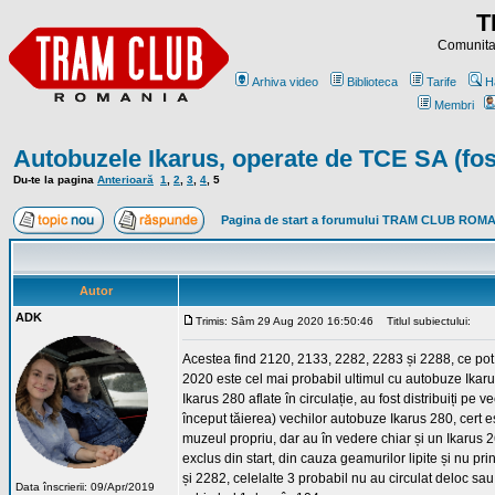
T
Comunitat
Arhiva video
Biblioteca
Tarife
H
Membri
Autobuzele Ikarus, operate de TCE SA (fo
Du-te la pagina
Anterioară
1
,
2
,
3
,
4
,
5
Pagina de start a forumului TRAM CLUB ROM
Autor
ADK
Trimis: Sâm 29 Aug 2020 16:50:46
Titlul subiectului:
Acestea find 2120, 2133, 2282, 2283 și 2288, ce pot f
2020 este cel mai probabil ultimul cu autobuze Ikarus 
Ikarus 280 aflate în circulație, au fost distribuiți 
început tăierea) vechilor autobuze Ikarus 280, cert e
muzeul propriu, dar au în vedere chiar și un Ikarus 
exclus din start, din cauza geamurilor lipite și nu p
și 2282, celelalte 3 probabil nu au circulat deloc sau a
Data înscrierii: 09/Apr/2019