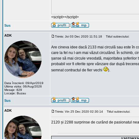
<script></script>
Sus
ADK
Trimis: Joi 03 Dec 2020 11:51:18
Titlul subiectului:
Are cineva idee dacă 2133 mai circulă sau este în con
care la fel nu l-am mai văzut circulând. În schimb, ci
șanse să mai circule vreodată, majoritatea șoferilor 
probabil vor fi oferite spre vânzare dar după trecere
semnat contractul de fier vechi
).
Data înscrierii: 09/Apr/2019
Ultima vizita: 06/Aug/2026
Mesaje: 829
Locaţie: Buzau
Sus
ADK
Trimis: Vin 25 Dec 2020 02:30:14
Titlul subiectului:
2120 și 2288 surprinse de curând de pasionatul nea