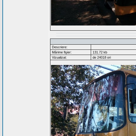
Descriere:
Mărime fişier:
131.72 kb
Vizualizat:
de 24018 ori