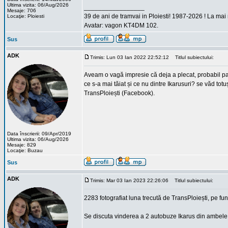
Ultima vizita: 06/Aug/2026
_________________
Mesaje: 706
39 de ani de tramvai in Ploiesti! 1987-2026 ! La mai
Locaţie: Ploiesti
Avatar: vagon KT4DM 102.
Sus
ADK
Trimis: Lun 03 Ian 2022 22:52:12
Titlul subiectului:
Aveam o vagă impresie că deja a plecat, probabil pas
ce s-a mai tăiat și ce nu dintre Ikarusuri? se văd totu
TransPloiești (Facebook).
Data înscrierii: 09/Apr/2019
Ultima vizita: 06/Aug/2026
Mesaje: 829
Locaţie: Buzau
Sus
ADK
Trimis: Mar 03 Ian 2023 22:26:06
Titlul subiectului:
2283 fotografiat luna trecută de TransPloiești, pe fund
Se discuta vinderea a 2 autobuze Ikarus din ambele 