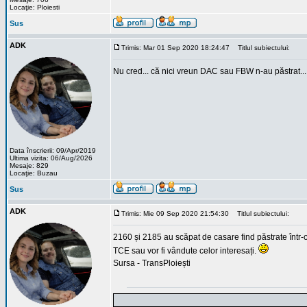
Locaţie: Ploiesti
Sus
ADK
Trimis: Mar 01 Sep 2020 18:24:47
Titlul subiectului:
Nu cred... că nici vreun DAC sau FBW n-au păstrat...
Data înscrierii: 09/Apr/2019
Ultima vizita: 06/Aug/2026
Mesaje: 829
Locaţie: Buzau
Sus
ADK
Trimis: Mie 09 Sep 2020 21:54:30
Titlul subiectului:
2160 și 2185 au scăpat de casare find păstrate într-o
TCE sau vor fi vândute celor interesați.
Sursa - TransPloiești