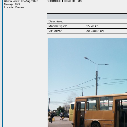
schimbul 1 doar în 104.
Ultima vizita: 06/Aug/2026
Mesaje: 829
Locaţie: Buzau
Descriere:
Mărime fişier:
95.28 kb
Vizualizat:
de 24018 ori