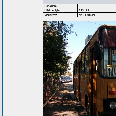
Descriere:
Mărime fişier:
123.11 kb
Vizualizat:
de 24018 ori