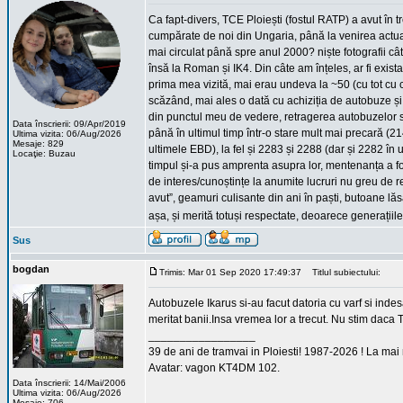
Ca fapt-divers, TCE Ploiești (fostul RATP) a avut în t
cumpărate de noi din Ungaria, până la venirea actua
mai circulat până spre anul 2000? niște fotografii câ
însă la Roman și IK4. Din câte am înțeles, ar fi exi
prima mea vizită, mai erau undeva la ~50 (cu tot cu 
scăzând, mai ales o dată cu achiziția de autobuze ș
din punctul meu de vedere, retragerea autobuzelor s-a
Data înscrierii: 09/Apr/2019
până în ultimul timp într-o stare mult mai precară (21
Ultima vizita: 06/Aug/2026
Mesaje: 829
ultimele EBD), la fel și 2283 și 2288 (dar și 2282 în 
Locaţie: Buzau
timpul și-a pus amprenta asupra lor, mentenanța a f
de interes/cunoștințe la anumite lucruri nu greu de r
avut”, geamuri culisante din ani în paști, butoane lăsa
așa, și merită totuși respectate, deoarece generațiile 
Sus
bogdan
Trimis: Mar 01 Sep 2020 17:49:37
Titlul subiectului:
Autobuzele Ikarus si-au facut datoria cu varf si ind
meritat banii.Insa vremea lor a trecut. Nu stim daca
_________________
39 de ani de tramvai in Ploiesti! 1987-2026 ! La mai
Avatar: vagon KT4DM 102.
Data înscrierii: 14/Mai/2006
Ultima vizita: 06/Aug/2026
Mesaje: 706