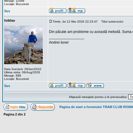
Mesaje: 11498
Locaţie: Bucuresti
Sus
folkfan
Trimis: Joi 12 Mar 2026 22:23:47
Titlul subiectului:
Din păcate am probleme cu această metodă. Suma de 8
_________________
Andrei Ionel
Data înscrierii: 29/Ian/2010
Ultima vizita: 06/Aug/2026
Mesaje: 688
Locaţie: Bucuresti
Sus
Afişează mesajele pentru a le previzualiza:
Pagina de start a forumului TRAM CLUB ROM
Pagina
2
din
2