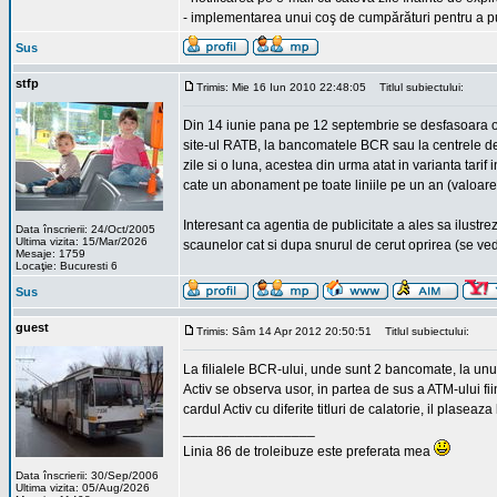
- implementarea unui coş de cumpărături pentru a p
Sus
stfp
Trimis: Mie 16 Iun 2010 22:48:05
Titlul subiectului:
Din 14 iunie pana pe 12 septembrie se desfasoara 
site-ul RATB, la bancomatele BCR sau la centrele d
zile si o luna, acestea din urma atat in varianta tarif
cate un abonament pe toate liniile pe un an (valoare
Interesant ca agentia de publicitate a ales sa ilustr
Data înscrierii: 24/Oct/2005
Ultima vizita: 15/Mar/2026
scaunelor cat si dupa snurul de cerut oprirea (se ved
Mesaje: 1759
Locaţie: Bucuresti 6
Sus
guest
Trimis: Sâm 14 Apr 2012 20:50:51
Titlul subiectului:
La filialele BCR-ului, unde sunt 2 bancomate, la unul 
Activ se observa usor, in partea de sus a ATM-ului f
cardul Activ cu diferite titluri de calatorie, il plaseaza 
_________________
Linia 86 de troleibuze este preferata mea
Data înscrierii: 30/Sep/2006
Ultima vizita: 05/Aug/2026