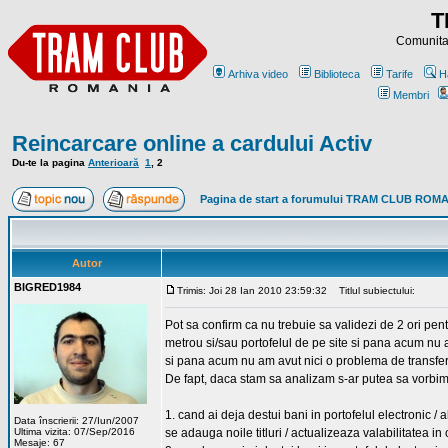
T
Comunitat
Arhiva video
Biblioteca
Tarife
H
Membri
Reincarcare online a cardului Activ
Du-te la pagina
Anterioară
1
,
2
Pagina de start a forumului TRAM CLUB ROM
Autor
BIGRED1984
Trimis: Joi 28 Ian 2010 23:59:32
Titlul subiectului:
Pot sa confirm ca nu trebuie sa validezi de 2 ori pent
metrou si/sau portofelul de pe site si pana acum nu a
si pana acum nu am avut nici o problema de transfer,
De fapt, daca stam sa analizam s-ar putea sa vorbim d
1. cand ai deja destui bani in portofelul electronic /
Data înscrierii: 27/Iun/2007
Ultima vizita: 07/Sep/2016
se adauga noile titluri / actualizeaza valabilitatea 
Mesaje: 67