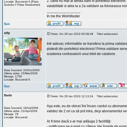
2. cand nu mai ai destui bani in portofelul electroni
Locaţie: Bucuresti 4 (Piata
Sudului // Piata Straduintei)
valabilitatii si abia la a 2a validare sa foloseasca noile
_________________
In me the WishMaster
Sus
stfp
Trimis: Vin 29 Ian 2010 00:08:49
Titlul subiectului:
Intr-adevar, informatiile se transfera la prima vali
platesti din portofelul electronic! Prima validare serv
scaderea contravalorii unui bilet de calatorie.
Data înscrierii: 24/Oct/2005
Ultima vizita: 15/Mar/2026
Mesaje: 1759
Locaţie: Bucuresti 6
Sus
florin
Trimis: Vin 29 Ian 2010 12:13:24
Titlul subiectului:
Aşa este, eu de obicei îmi încarc cardul cu abonamen
Data înscrierii: 16/Iul/2006
validez de 2 ori ca să pot intra, deşi abonamentul ve
Ultima vizita: 21/Apr/2026
Mesaje: 79
Locaţie: Bucuresti
Ar fi bine dacă s-ar mai adăuga 2 facilităţi:
- notificarea pe e-mail cu câteva zile înainte de ex