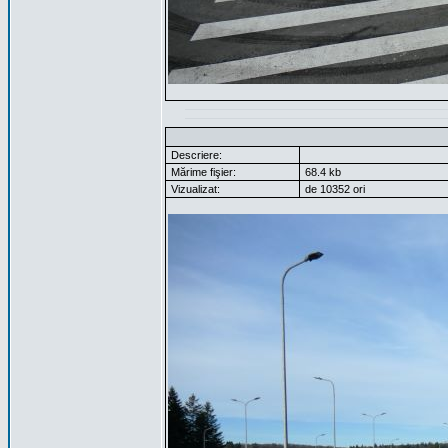
Descriere:
Mărime fişier:
68.4 kb
Vizualizat:
de 10352 ori