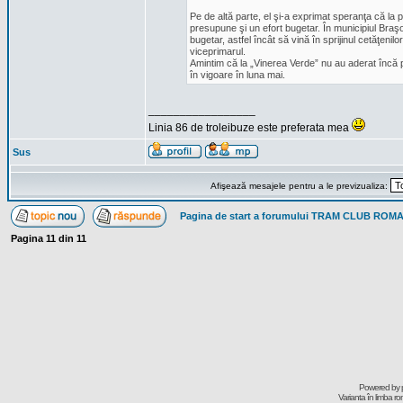
Pe de altă parte, el şi-a exprimat speranţa că la
presupune şi un efort bugetar. În municipiul Braşo
bugetar, astfel încât să vină în sprijinul cetăţenilo
viceprimarul.
Amintim că la „Vinerea Verde” nu au aderat încă 
în vigoare în luna mai.
_________________
Linia 86 de troleibuze este preferata mea
Sus
Afişează mesajele pentru a le previzualiza:
Pagina de start a forumului TRAM CLUB ROM
Pagina
11
din
11
Powered by
Varianta în limba r