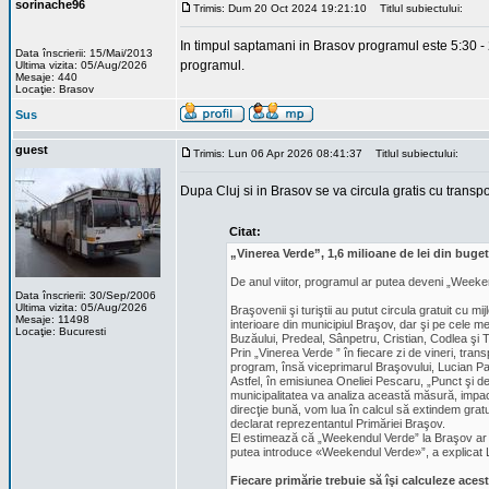
sorinache96
Trimis: Dum 20 Oct 2024 19:21:10
Titlul subiectului:
In timpul saptamani in Brasov programul este 5:30 - 2
Data înscrierii: 15/Mai/2013
programul.
Ultima vizita: 05/Aug/2026
Mesaje: 440
Locaţie: Brasov
Sus
guest
Trimis: Lun 06 Apr 2026 08:41:37
Titlul subiectului:
Dupa Cluj si in Brasov se va circula gratis cu transpo
Citat:
„Vinerea Verde”, 1,6 milioane de lei din buget
De anul viitor, programul ar putea deveni „Weeke
Data înscrierii: 30/Sep/2006
Ultima vizita: 05/Aug/2026
Braşovenii şi turiştii au putut circula gratuit cu mi
Mesaje: 11498
interioare din municipiul Braşov, dar şi pe cele me
Locaţie: Bucuresti
Buzăului, Predeal, Sânpetru, Cristian, Codlea şi T
Prin „Vinerea Verde ” în fiecare zi de vineri, transp
program, însă viceprimarul Braşovului, Lucian Pat
Astfel, în emisiunea Oneliei Pescaru, „Punct şi de
municipalitatea va analiza această măsură, impact
direcţie bună, vom lua în calcul să extindem gra
declarat reprezentantul Primăriei Braşov.
El estimează că „Weekendul Verde” la Braşov ar put
putea introduce «Weekendul Verde»”, a explicat 
Fiecare primărie trebuie să îşi calculeze aces