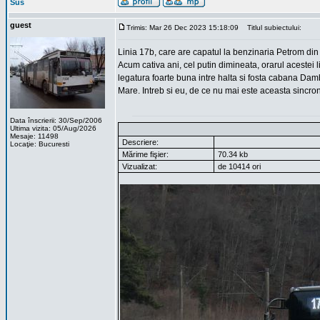
Sus
guest
Trimis: Mar 26 Dec 2023 15:18:09
Titlul subiectului:
Linia 17b, care are capatul la benzinaria Petrom din
Acum cativa ani, cel putin dimineata, orarul acestei 
legatura foarte buna intre halta si fosta cabana Damb
Mare. Intreb si eu, de ce nu mai este aceasta sincroni
Data înscrierii: 30/Sep/2006
Ultima vizita: 05/Aug/2026
Mesaje: 11498
Descriere:
Locaţie: Bucuresti
Mărime fişier:
70.34 kb
Vizualizat:
de 10414 ori