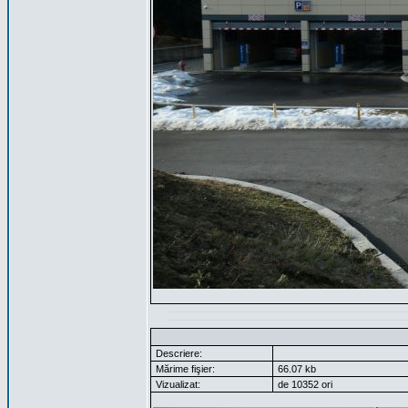
Descriere:
Mărime fişier:
66.07 kb
Vizualizat:
de 10352 ori