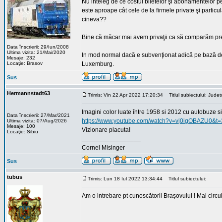
Nu inteleg de ce costul biletelor şi abonamentelor p
este aproape cât cele de la firmele private şi parti
cineva??
Bine că măcar mai avem privaţii ca să comparăm preţ
Data înscrierii: 29/Iun/2008
Ultima vizita: 21/Mai/2020
In mod normal dacă e subvenţionat adică pe bază de "
Mesaje: 232
Locaţie: Brasov
Luxemburg.
Sus
Hermannstadt63
Trimis: Vin 22 Apr 2022 17:20:34
Titlul subiectului: Jud
Imagini color luate între 1958 si 2012 cu autobuze
Data înscrierii: 27/Mar/2021
https://www.youtube.com/watch?v=vj0igOBAZU0&t=
Ultima vizita: 07/Aug/2026
Mesaje: 100
Vizionare placuta!
Locaţie: Sibiu
_________________
Cornel Misinger
Sus
tubus
Trimis: Lun 18 Iul 2022 13:34:44
Titlul subiectului:
Am o intrebare pt cunoscătorii Brașovului ! Mai circul