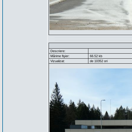
Descriere:
Mărime fişier:
66.52 kb
Vizualizat:
de 10352 ori