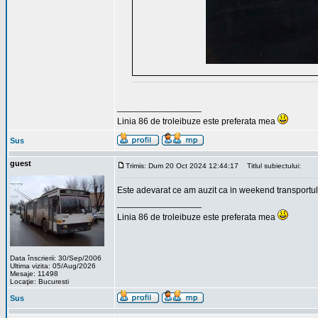
_________________
Linia 86 de troleibuze este preferata mea
Sus
guest
Trimis: Dum 20 Oct 2024 12:44:17
Titlul subiectului:
Este adevarat ce am auzit ca in weekend transportul
_________________
Linia 86 de troleibuze este preferata mea
Data înscrierii: 30/Sep/2006
Ultima vizita: 05/Aug/2026
Mesaje: 11498
Locaţie: Bucuresti
Sus