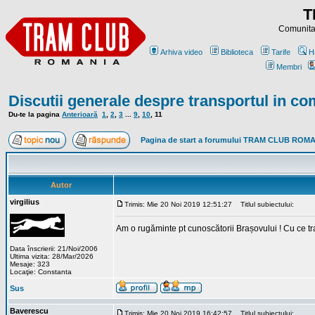
T
Comunitat
Arhiva video
Biblioteca
Tarife
H
Membri
Discutii generale despre transportul in c
Du-te la pagina
Anterioară
1
,
2
,
3
...
9
,
10
,
11
Pagina de start a forumului TRAM CLUB ROM
Autor
virgilius
Trimis: Mie 20 Noi 2019 12:51:27
Titlul subiectului:
Am o rugăminte pt cunoscătorii Brașovului ! Cu ce tr
Data înscrierii: 21/Noi/2006
Ultima vizita: 28/Mar/2026
Mesaje: 323
Locaţie: Constanta
Sus
Baverescu
Trimis: Mie 20 Noi 2019 16:42:57
Titlul subiectului: