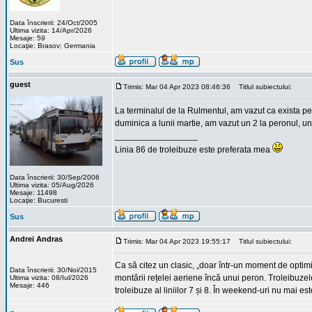
Data înscrierii: 24/Oct/2005
Ultima vizita: 14/Apr/2026
Mesaje: 59
Locaţie: Brasov; Germania
Sus
guest
Trimis: Mar 04 Apr 2023 08:46:36
Titlul subiectului:
La terminalul de la Rulmentul, am vazut ca exista pero
duminica a lunii martie, am vazut un 2 la peronul, und
_________________
Linia 86 de troleibuze este preferata mea
Data înscrierii: 30/Sep/2006
Ultima vizita: 05/Aug/2026
Mesaje: 11498
Locaţie: Bucuresti
Sus
Andrei Andras
Trimis: Mar 04 Apr 2023 19:55:17
Titlul subiectului:
Ca să citez un clasic, „doar într-un moment de optimi
Data înscrierii: 30/Noi/2015
montării rețelei aeriene încă unui peron. Troleibuzele
Ultima vizita: 08/Iul/2026
Mesaje: 446
troleibuze al liniilor 7 și 8. În weekend-uri nu mai e