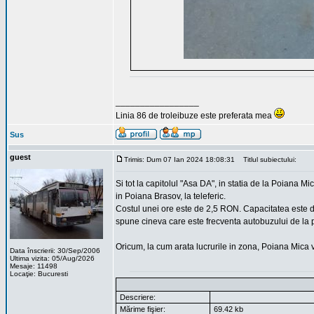
_________________
Linia 86 de troleibuze este preferata mea
Sus
guest
Trimis: Dum 07 Ian 2024 18:08:31
Titlul subiectului:
Si tot la capitolul "Asa DA", in statia de la Poiana 
in Poiana Brasov, la teleferic.
Costul unei ore este de 2,5 RON. Capacitatea este d
spune cineva care este frecventa autobuzului de la
Oricum, la cum arata lucrurile in zona, Poiana Mica 
Data înscrierii: 30/Sep/2006
Ultima vizita: 05/Aug/2026
Mesaje: 11498
Locaţie: Bucuresti
Descriere:
Mărime fişier:
69.42 kb