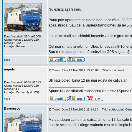
Nu există aşa traseu.
Pana prin apropiere se poate banuiesc că cu 23 23B
acea strada. Sau de la Bariera bartolomeu sa iei 5,
La cat de mult se schimbă traseele zilnic e greu de fo
Data înscrierii: 29/Iun/2008
Ultima vizita: 21/Mai/2020
Mesaje: 232
Locaţie: Brasov
Cel mai simplu si ieftin un Uber. Undeva la 8-10 lei 
Sau cu maşina personală, setezi pe GPS şi gata. Şim
Sus
impuls
Trimis: Sâm 23 Noi 2019 13:26:06
Titlul subiectului:
Stimate coleg, Linia 12 nu mai exista de cativa ani
Data înscrierii: 03/Noi/2013
_________________
Ultima vizita: 31/Mai/2026
Mesaje: 41
Spune NU desfiintarii transportului electric ! Spune 
Locaţie: Vutcani (jud. VS)
Sus
Baverescu
Trimis: Dum 24 Noi 2019 11:14:10
Titlul subiectului: Comp
Ma gandeam ca nu mai exista fantoma 12. La cate fan
aceste schimbari si alege varianta cea mai simpla 