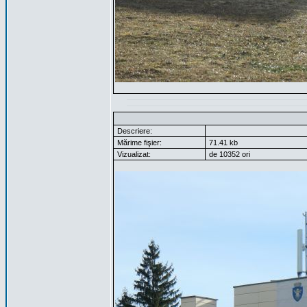
Descriere:
Mărime fişier:
71.41 kb
Vizualizat:
de 10352 ori