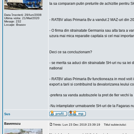
Ia sa comparam putin preturile de achizitie pentru S
Data înscrierii: 29/Iun/2008
Ultima vizita: 21/Mai/2020
- RATBV alias Primaria Bv a vandut 2 MAZ-uri din 2
Mesaje: 232
Locaţie: Brasov
- O firma din strainatate Germania sau alta tara a va
uzura mai mica reparatie capitala si cel mai importan
Deci ce sa concluzionam?
- se merita sa aduci din strainatate SH-uri nu sa iei d
national
- RATBV alias Primaria Bv functioneaza in mod voit i
export a tarii si contribuind la devalorizarea leului 
-prefera sa vanda autobuzele la pret de fier vechi la
-Nu intamplator urmatoarele SH-uri de la Fagaras nu 
Sus
Baverescu
Trimis: Lun 23 Dec 2019 23:39:19
Titlul subiectului: