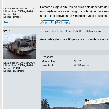
Parcarea etajata din Poiana Mica este deservita de li
Data înscrierii: 15/Mai/2013
minute(deservita de un singur autobuz) iar daca exi
Ultima vizita: 05/Aug/2026
Mesaje: 440
ajunge la o frecventa de 5 minute( avand posibilitate
Locaţie: Brasov
Sus
guest
Trimis: Dum 07 Ian 2024 19:25:18
Titlul subiectului:
Am inteles, deci linia 60 pe care am vazut-o ca oprest
Descriere:
Mărime fişier:
95.62 kb
Data înscrierii: 30/Sep/2006
Vizualizat:
de 10347 ori
Ultima vizita: 05/Aug/2026
Mesaje: 11498
Locaţie: Bucuresti