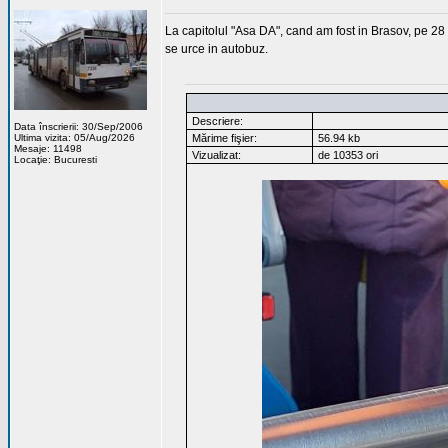
La capitolul "Asa DA", cand am fost in Brasov, pe 28
se urce in autobuz.
Descriere:
Data înscrierii: 30/Sep/2006
Ultima vizita: 05/Aug/2026
Mărime fişier:
56.94 kb
Mesaje: 11498
Vizualizat:
de 10353 ori
Locaţie: Bucuresti