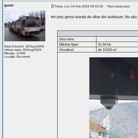
guest
Trimis: Lun 19 Feb 2024 09:52:56
Titlul subiectului:
Imi plac genul acesta de afise din autobuze. Nu stiu
Descriere:
Mărime fişier:
91.94 kb
Data înscrierii: 30/Sep/2006
Vizualizat:
de 10156 ori
Ultima vizita: 05/Aug/2026
Mesaje: 11498
Locaţie: Bucuresti