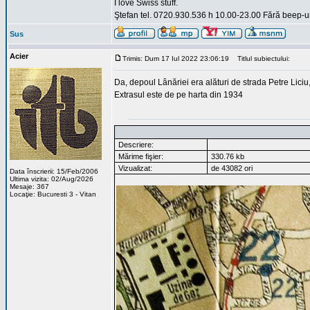
I love Swiss stuff.
Ştefan tel. 0720.930.536 h 10.00-23.00 Fără beep-ur
Sus
Acier
Trimis: Dum 17 Iul 2022 23:06:19
Titlul subiectului:
Da, depoul Lânăriei era alături de strada Petre Liciu,
Extrasul este de pe harta din 1934
Descriere:
Mărime fişier:
330.76 kb
Vizualizat:
de 43082 ori
Data înscrierii: 15/Feb/2006
Ultima vizita: 02/Aug/2026
Mesaje: 367
Locaţie: Bucuresti 3 - Vitan