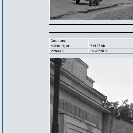
Descriere:
Mărime fişier:
614.16 kb
Vizualizat:
de 39888 ori