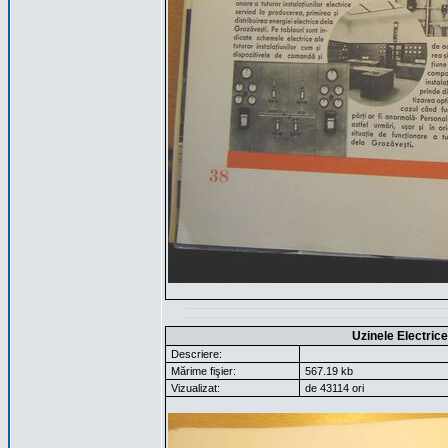
Uzinele Electric
Descriere:
Mărime fişier:
567.19 kb
Vizualizat:
de 43114 ori