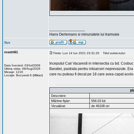
_________________
Hans Oerlemans si minunatele lui tramvaie
Sus
rosetti61
Trimis: Lun 14 Iun 2021 23:31:20
Titlul subiectului:
Inceputul Caii Vacaresti in intersectia cu bd. Cosbuc 
Data înscrierii: 03/Iul/2006
Baratiei, pastrata pentru intoarceri neprevazute. Era
Ultima vizita: 08/Aug/2026
Mesaje: 1216
care nu puteau fi decat pe 18 care avea capat acolo
Locaţie: Bucuresti 6 (Militari)
pi
Descriere:
Mărime fişier:
556.03 kb
Vizualizat:
de 46108 ori