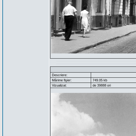
Descriere:
Mărime fişier:
749.05 kb
Vizualizat:
de 39888 ori