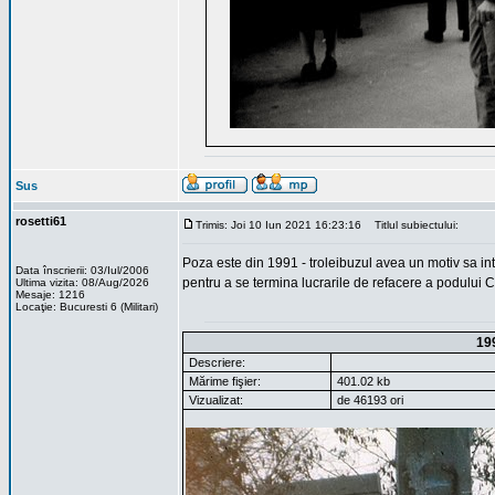
Sus
rosetti61
Trimis: Joi 10 Iun 2021 16:23:16
Titlul subiectului:
Poza este din 1991 - troleibuzul avea un motiv sa into
Data înscrierii: 03/Iul/2006
pentru a se termina lucrarile de refacere a podului C
Ultima vizita: 08/Aug/2026
Mesaje: 1216
Locaţie: Bucuresti 6 (Militari)
19
Descriere:
Mărime fişier:
401.02 kb
Vizualizat:
de 46193 ori