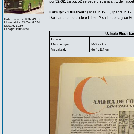
pg. 52-32
. La pg. 52 se vede un tramvai. E de impor
Karl Gyr - "Bukarest"
(scisă în 1933, tipărită în 19
Dar Lânăriei pe unde o fi fost...? să fie acelaşi cu Ga
Data înscrierii: 18/Iul/2006
Ultima vizita: 26/Dec/2024
Mesaje: 1026
Locaţie: Bucuresti
Uzinele Electric
Descriere:
Mărime fişier:
556.77 kb
Vizualizat:
de 43114 ori