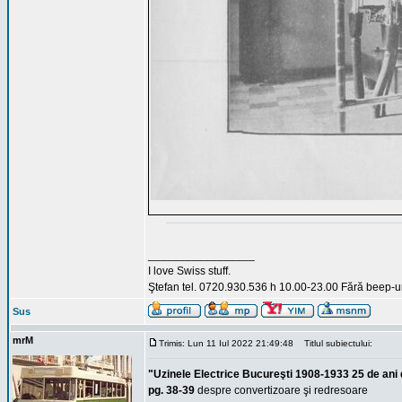
_________________
I love Swiss stuff.
Ştefan tel. 0720.930.536 h 10.00-23.00 Fără beep-ur
Sus
mrM
Trimis: Lun 11 Iul 2022 21:49:48
Titlul subiectului:
"Uzinele Electrice Bucureşti 1908-1933 25 de ani 
pg. 38-39
despre convertizoare şi redresoare