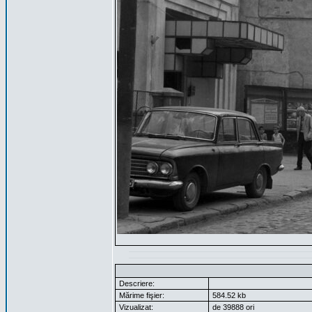
Descriere:
Mărime fişier:
584.52 kb
Vizualizat:
de 39888 ori