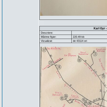
Karl Gyr 
Descriere:
Mărime fişier:
220.49 kb
Vizualizat:
de 43114 ori