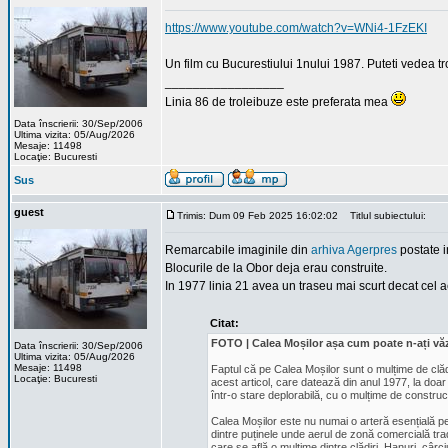
https://www.youtube.com/watch?v=WNi4-1FzEKI
Un film cu Bucurestiului 1nului 1987. Puteti vedea tr
_________________
Linia 86 de troleibuze este preferata mea
Data înscrierii: 30/Sep/2006
Ultima vizita: 05/Aug/2026
Mesaje: 11498
Locaţie: Bucuresti
Sus
guest
Trimis: Dum 09 Feb 2025 16:02:02
Titlul subiectului:
Remarcabile imaginile din
arhiva Agerpres
postate i
Blocurile de la Obor deja erau construite.
In 1977 linia 21 avea un traseu mai scurt decat cel ac
Citat:
FOTO | Calea Moșilor așa cum poate n-ați văz
Data înscrierii: 30/Sep/2006
Ultima vizita: 05/Aug/2026
Mesaje: 11498
Faptul că pe Calea Moșilor sunt o mulțime de clădi
Locaţie: Bucuresti
acest articol, care datează din anul 1977, la doar 
într-o stare deplorabilă, cu o mulțime de construcț
Calea Moșilor este nu numai o arteră esențială pen
dintre puținele unde aerul de zonă comercială tra
care se află o mulțime dintre clădiri. Hanuri, cârc