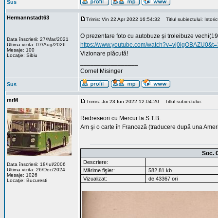
Sus
Hermannstadt63
Trimis: Vin 22 Apr 2022 16:54:32
Titlul subiectului: Istori
O prezentare foto cu autobuze și troleibuze vechi(
Data înscrierii: 27/Mar/2021
https://www.youtube.com/watch?v=vj0igOBAZU0&t=
Ultima vizita: 07/Aug/2026
Mesaje: 100
Vizionare plăcută!
Locaţie: Sibiu
_________________
Cornel Misinger
Sus
mrM
Trimis: Joi 23 Iun 2022 12:04:20
Titlul subiectului:
Redreseori cu Mercur la S.T.B.
Am şi o carte în Franceză (traducere după una Amer
Soc. 
Descriere:
Data înscrierii: 18/Iul/2006
Ultima vizita: 26/Dec/2024
Mărime fişier:
582.81 kb
Mesaje: 1026
Vizualizat:
de 43367 ori
Locaţie: Bucuresti