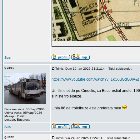
Sus
guest
Trimis: Dum 19 Ian 2025 23:21:14
Titlul subiectului:
https://www.youtube.com/watch?v=1kO6uGdG0iA&t
Un filmulet de pe Cineclic, cu Bucurestiul anului 196
si niste troleibuze.
_________________
Linia 86 de troleibuze este preferata mea
Data înscrierii: 30/Sep/2006
Ultima vizita: 05/Aug/2026
Mesaje: 11498
Locaţie: Bucuresti
Sus
guest
Trimis: Vin 24 Ian 2025 11:24:04
Titlul subiectului: