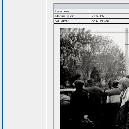
Descriere:
Mărime fişier:
71.69 kb
Vizualizat:
de 46196 ori