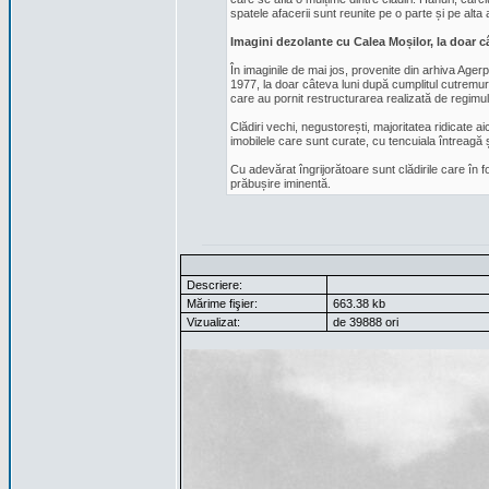
spatele afacerii sunt reunite pe o parte și pe alt
Imagini dezolante cu Calea Moșilor, la doar 
În imaginile de mai jos, provenite din arhiva Agerp
1977, la doar câteva luni după cumplitul cutremur
care au pornit restructurarea realizată de regimul
Clădiri vechi, negustorești, majoritatea ridicate a
imobilele care sunt curate, cu tencuiala întreagă 
Cu adevărat îngrijorătoare sunt clădirile care în f
prăbușire iminentă.
Descriere:
Mărime fişier:
663.38 kb
Vizualizat:
de 39888 ori