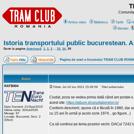
T
Comunitat
Arhiva video
Biblioteca
Tarife
H
Membri
Istoria transportului public bucurestean. A
Du-te la pagina
Anterioară
1
,
2
,
3
...
33
,
34
,
35
Pagina de start a forumului TRAM CLUB ROM
Autor
RATB904
Trimis: Joi 10 Iun 2021 15:36:59
Titlul subiectului:
Ciudat, poza se vedea prima dată când am postat-o...
acest site:
https://album.drumultaberelor.ro/
Data înscrierii: 21/Sep/2015
Conform descrierii, spune că e făcută în 1980, dar 
Ultima vizita: 30/Iul/2026
cu 15 ani în urmă și acolo scrie 1974... go figure...)
Mesaje: 97
Locaţie: Bucuresti, Sect. 2
(Obor)
Ca să continui pe tema pozelor vechi: DACul 7242 la