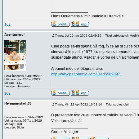
_________________
Hans Oerlemans si minunatele lui tramvaie
Sus
Aventurierul
Trimis: Joi 20 Ian 2022 02:49:16
Titlul subiectului: Modific
Cine poate să-mi spună, vă rog, în ce an și cu ce ocaz
cineva că în martie 1977, cu ocazia cutremurului, am 
suspendate atunci. Așadar, e vorba de un alt momen
_________________
Albumul meu de fotografii, aici:
http://www.panoramio.com/user/5989097
Data înscrierii: 04/Oct/2009
Ultima vizita: 20/Ian/2022
Mesaje: 141
Locaţie: Bucuresti
Sus
Hermannstadt63
Trimis: Vin 22 Apr 2022 16:53:14
Titlul subiectului:
O prezentare foto cu autobuze și troleibuze vech
Data înscrierii: 27/Mar/2021
Vizionare plăcută!
Ultima vizita: 07/Aug/2026
Mesaje: 100
_________________
Locaţie: Sibiu
Cornel Misinger