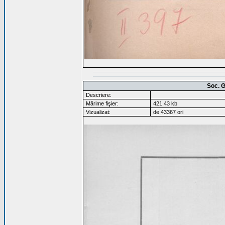
Soc. G
Descriere:
Mărime fişier:
421.43 kb
Vizualizat:
de 43367 ori