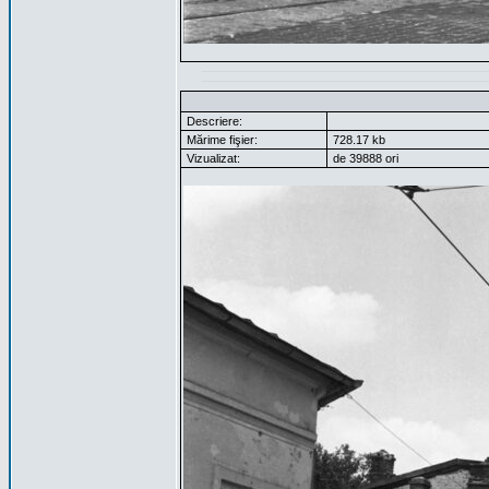
Descriere:
Mărime fişier:
728.17 kb
Vizualizat:
de 39888 ori