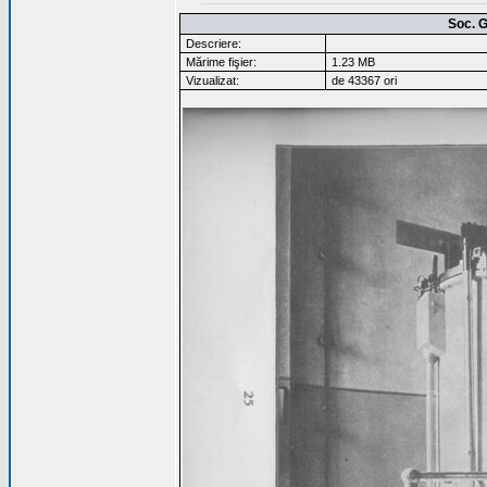
Soc. G
Descriere:
Mărime fişier:
1.23 MB
Vizualizat:
de 43367 ori